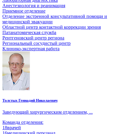
Лабораторная диагностика
Анестезиология и реанимация
Приемное отделение
Отделение экстренной консультативной помощи и
медицинской эвакуации
Областной центр контактной коррекции зрения
Патанатомическая служба
Рентгеновский центр региона
Региональный сосудистый центр
Клинико-экспертная работа
Толстых Геннадий Николаевич
Заведующий хирургическим отделением, ...
Команда отделения:
18
врачей
16
медицинский персонал