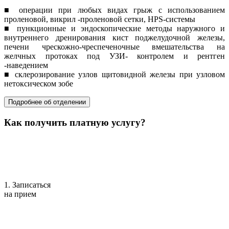
■ операции при любых видах грыж с использованием
проленовой, викрил -проленовой сетки, HPS-системы
■ пункционные и эндоскопические методы наружного и
внутреннего дренирования кист поджелудочной железы,
печени чрескожно-чреспеченочные вмешательства на
желчных протоках под УЗИ- контролем и рентген
-наведением
■ склерозирование узлов щитовидной железы при узловом
нетоксическом зобе
Подробнее об отделении
Как получить платную услугу?
1. Записаться
на прием