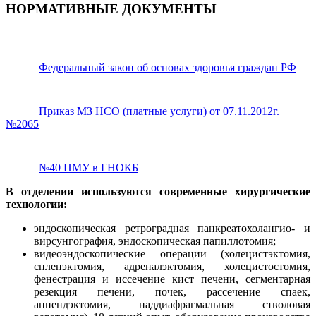
НОРМАТИВНЫЕ ДОКУМЕНТЫ
Федеральный закон об основах здоровья граждан РФ
Приказ МЗ НСО (платные услуги) от 07.11.2012г.
№2065
№40 ПМУ в ГНОКБ
В отделении используются современные хирургические
технологии:
эндоскопическая ретроградная панкреатохолангио- и
вирсунгография, эндоскопическая папиллотомия;
видеоэндоскопические операции (холецистэктомия,
спленэктомия, адреналэктомия, холецистостомия,
фенестрация и иссечение кист печени, сегментарная
резекция печени, почек, рассечение спаек,
аппендэктомия, наддиафрагмальная стволовая