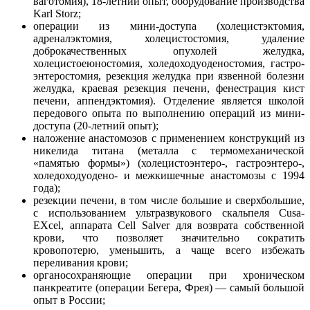
ваготомия), 18-летний опыт, оборудование производства
Karl Storz;
операции из мини-доступа (холецистэктомия,
адреналэктомия, холецистостомия, удаление
доброкачественных опухолей желудка,
холецистоеюностомия, холедоходуоденостомия, гастро-
энтеростомия, резекция желудка при язвенной болезни
желудка, краевая резекция печени, фенестрация кист
печени, аппендэктомия). Отделение является школой
передового опыта по выполнению операций из мини-
доступа (20-летний опыт);
наложение анастомозов с применением конструкций из
никелида титана (металла с термомеханической
«памятью формы») (холецистоэнтеро-, гастроэнтеро-,
холедоходуодено- и межкишечные анастомозы с 1994
года);
резекции печени, в том числе большие и сверхбольшие,
с использованием ультразвукового скальпеля Cusa-
EXcel, аппарата Cell Salver для возврата собственной
крови, что позволяет значительно сократить
кровопотерю, уменьшить, а чаще всего избежать
переливания крови;
органосохраняющие операции при хроническом
панкреатите (операции Бегера, Фрея) — самый большой
опыт в России;