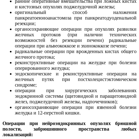
ранние оперативные вмешательства при ложных кистах
и кистозных опухолях поджелудочной железы;
оригинальный способ наложения
панкреатоеюноанастомоза при панкреатодуоденальной
резекции;
органосохраняющие операции при опухолях развилки
желчных протоков (при наличии технических
возможностей без резекции печени) радикальные
операции при альвеококкозе и эхинококкозе печени;
радикальные операции при врожденных кистах общего
желчного протока;
реконструктивные операции на желудке при болезни
оперированного желудка;
эндоскопические и реконструктивные операции на
желчных путях при постхолецистэктомическом
синдроме;
операции при хирургических заболеваниях
эндокринной системы (щитовидной и паращитовидной
желез, поджелудочной железы, надпочечников);
органосохраняющие операции при язвенной болезни
желудка и 12-перстной кишки.
Операции при нейроэндокринных опухолях брюшной
полости, забрюшинного пространства любых
локализаций: