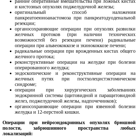
ранние оперативные вмешательства при ложных кистах
и кистозных опухолях поджелудочной железы;
оригинальный способ наложения
панкреатоеюноанастомоза при панкреатодуоденальной
резекции;
органосохраняющие операции при опухолях развилки
желчных протоков (при наличии технических
возможностей без резекции печени) радикальные
операции при альвеококкозе и эхинококкозе печени;
радикальные операции при врожденных кистах общего
желчного протока;
реконструктивные операции на желудке при болезни
оперированного желудка;
эндоскопические и реконструктивные операции на
желчных путях при постхолецистэктомическом
синдроме;
операции при хирургических заболеваниях
эндокринной системы (щитовидной и паращитовидной
желез, поджелудочной железы, надпочечников);
органосохраняющие операции при язвенной болезни
желудка и 12-перстной кишки.
Операции при нейроэндокринных опухолях брюшной
полости, забрюшинного пространства любых
локализаций: