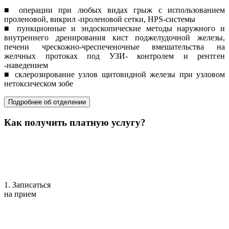
■ операции при любых видах грыж с использованием
проленовой, викрил -проленовой сетки, HPS-системы
■ пункционные и эндоскопические методы наружного и
внутреннего дренирования кист поджелудочной железы,
печени чрескожно-чреспеченочные вмешательства на
желчных протоках под УЗИ- контролем и рентген
-наведением
■ склерозирование узлов щитовидной железы при узловом
нетоксическом зобе
Подробнее об отделении
Как получить платную услугу?
1. Записаться
на прием