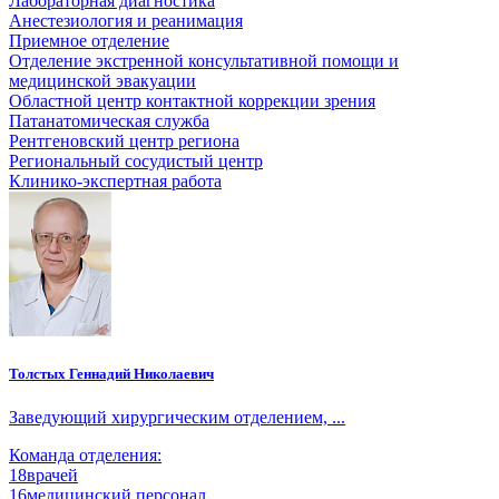
Лабораторная диагностика
Анестезиология и реанимация
Приемное отделение
Отделение экстренной консультативной помощи и
медицинской эвакуации
Областной центр контактной коррекции зрения
Патанатомическая служба
Рентгеновский центр региона
Региональный сосудистый центр
Клинико-экспертная работа
Толстых Геннадий Николаевич
Заведующий хирургическим отделением, ...
Команда отделения:
18
врачей
16
медицинский персонал