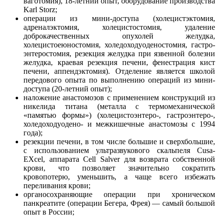
ваготомия), 18-летний опыт, оборудование производства
Karl Storz;
операции из мини-доступа (холецистэктомия,
адреналэктомия, холецистостомия, удаление
доброкачественных опухолей желудка,
холецистоеюностомия, холедоходуоденостомия, гастро-
энтеростомия, резекция желудка при язвенной болезни
желудка, краевая резекция печени, фенестрация кист
печени, аппендэктомия). Отделение является школой
передового опыта по выполнению операций из мини-
доступа (20-летний опыт);
наложение анастомозов с применением конструкций из
никелида титана (металла с термомеханической
«памятью формы») (холецистоэнтеро-, гастроэнтеро-,
холедоходуодено- и межкишечные анастомозы с 1994
года);
резекции печени, в том числе большие и сверхбольшие,
с использованием ультразвукового скальпеля Cusa-
EXcel, аппарата Cell Salver для возврата собственной
крови, что позволяет значительно сократить
кровопотерю, уменьшить, а чаще всего избежать
переливания крови;
органосохраняющие операции при хроническом
панкреатите (операции Бегера, Фрея) — самый большой
опыт в России;