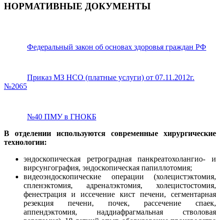
НОРМАТИВНЫЕ ДОКУМЕНТЫ
Федеральный закон об основах здоровья граждан РФ
Приказ МЗ НСО (платные услуги) от 07.11.2012г.
№2065
№40 ПМУ в ГНОКБ
В отделении используются современные хирургические
технологии:
эндоскопическая ретроградная панкреатохолангио- и
вирсунгография, эндоскопическая папиллотомия;
видеоэндоскопические операции (холецистэктомия,
спленэктомия, адреналэктомия, холецистостомия,
фенестрация и иссечение кист печени, сегментарная
резекция печени, почек, рассечение спаек,
аппендэктомия, наддиафрагмальная стволовая