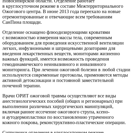
Новосибирской области. Отделение работает
в круглосуточном режиме в составе Межтерриториального
Ожогового центра. В июне 2013 года переехало на новые
отремонтированные и отвечающие всем требованиям
СанПина площади.
Отделение оснащено флюодизирующими кроватями
с возможностью измерения массы тела, современным
оборудованием для проведения искусственной вентиляции
легких, инфузионными и шприцевыми дозаторами для
введения лекарственных веществ, мониторами жизненно
важных функций, имеется возможность проведения
гемодинамического неинвазивного и инвазивного
мониторинга. При лечении ожоговой болезни в любой стадии
используются современные протоколы, применяются методы
активной детоксикации и постоянной заместительной
почечной терапии.
Врачи ОРИТ ожоговой травмы осуществляют все виды
анестезиологических пособий (общих и регионарных) при
выполнении различных хирургических манипуляций,
включая раннее иссечение ожогового струпа, ксено-
и аутодермопластики по восстановлению утраченного
кожного покрова,
реконструктивно-пластические
операции.
Сотрудники отделения в круглосуточном режиме