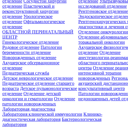
отделение
Сосудистой хирургии
отделение
Ультразвуков
отделение
Пластической и
исследований отделение
реконструктивной хирургии
Рентгеновское отделени
отделение
Урологическое
Эндоскопическое отделе
отделение
Офтальмологическое
Рентгенохирургических 
отделение
диагностики и лечения о
ОБЛАСТНОЙ ПЕРИНАТАЛЬНЫЙ
Отделение онкоурологи
ЦЕНТР
Отделение абдоминальн
Гинекологическое отделение
торакальной онкологии
Родовое отделение
Патологии
Акушерское физиологич
беременности отделение
отделение
Отделение
Новорожденных отделение
анестезиологии-реанима
Акушерское обсервационное
областного перинатальн
отделение
центра
Отделение реани
Педиатрическая служба
интенсивной терапии
Детское неврологическое отделение
новорожденных
Регион
Педиатрическое отделение старшего
акушерский дистанцион
возраста
Детское пульмонологическое
консультативный центр
отделение
Отделение детской
Патологии новорожденн
онкологии и гематологии
Отделение
недоношенных детей отд
патологии новорожденных
Лабораторная диагностика
Лаборатория клинической иммунологии
Клинико-
диагностическая лаборатория
Бактериологическая
лаборатория