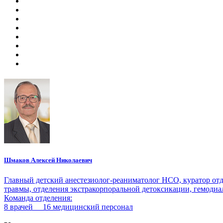
Шмаков Алексей Николаевич
Главный детский анестезиолог-реаниматолог НСО, куратор от
травмы, отделения экстракорпоральной детоксикации, гемодиал
Команда отделения:
8 врачей 16 медицинский персонал