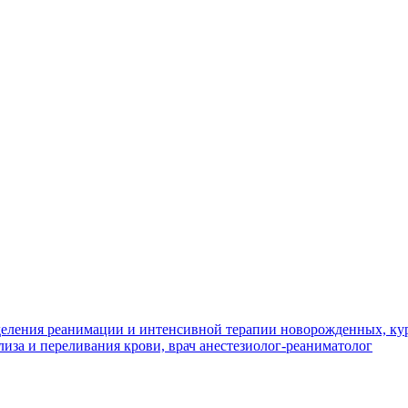
деления реанимации и интенсивной терапии новорожденных, ку
иза и переливания крови, врач анестезиолог-реаниматолог