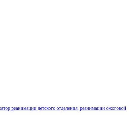
ратор реанимации детского отделения, реанимации ожоговой