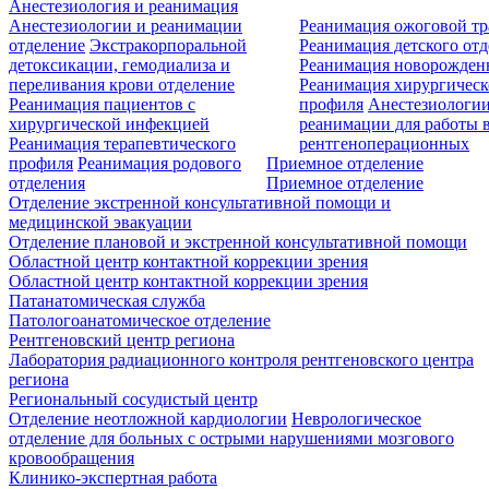
Анестезиология и реанимация
Анестезиологии и реанимации
Реанимация ожоговой т
отделение
Экстракорпоральной
Реанимация детского от
детоксикации, гемодиализа и
Реанимация новорожде
переливания крови отделение
Реанимация хирургическ
Реанимация пациентов с
профиля
Анестезиологии
хирургической инфекцией
реанимации для работы 
Реанимация терапевтического
рентгеноперационных
профиля
Реанимация родового
Приемное отделение
отделения
Приемное отделение
Отделение экстренной консультативной помощи и
медицинской эвакуации
Отделение плановой и экстренной консультативной помощи
Областной центр контактной коррекции зрения
Областной центр контактной коррекции зрения
Патанатомическая служба
Патологоанатомическое отделение
Рентгеновский центр региона
Лаборатория радиационного контроля рентгеновского центра
региона
Региональный сосудистый центр
Отделение неотложной кардиологии
Неврологическое
отделение для больных с острыми нарушениями мозгового
кровообращения
Клинико-экспертная работа