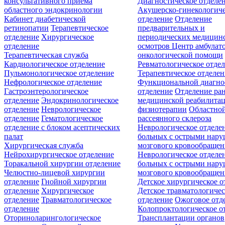
консультативного приёма
Диагностическое отделе
областного эндокринологии
Акушерско-гинекологиче
Кабинет диабетической
отделение
Отделение
ретинопатии
Терапевтическое
предварительных и
отделение
Хирургическое
периодических медицин
отделение
осмотров
Центр амбулат
Терапевтическая служба
онкологической помощи
Кардиологическое отделение
Ревматологическое отде
Пульмонологическое отделение
Терапевтическое отделе
Нефрологическое отделение
Функциональной диагно
Гастроэнтерологическое
отделение
Отделение ра
отделение
Эндокринологическое
медицинской реабилита
отделение
Неврологическое
физиотерапии
Областной
отделение
Гематологическое
рассеянного склероза
отделение c блоком асептических
Неврологическое отделе
палат
больных с острыми нар
Хирургическая служба
мозгового кровообращен
Нейрохирургическое отделение
Неврологическое отделе
Торакальной хирургии отделение
больных с острыми нар
Челюстно-лицевой хирургии
мозгового кровообращен
отделение
Гнойной хирургии
Детское хирургическое о
отделение
Хирургическое
Детское травматологичес
отделение
Травматологическое
отделение
Ожоговое отд
отделение
Колопроктологическое о
Оториноларингологическое
Трансплантации органов