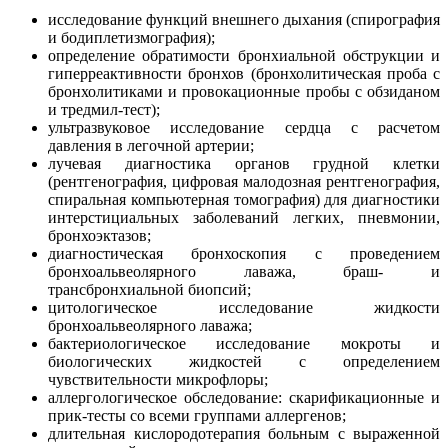
исследование функций внешнего дыхания (спирография
и бодиплетизмография);
определение обратимости бронхиальной обструкции и
гиперреактивности бронхов (бронхолитическая проба с
бронхолитиками и провокационные пробы с обзиданом
и тредмил-тест);
ультразвуковое исследование сердца с расчетом
давления в легочной артерии;
лучевая диагностика органов грудной клетки
(рентгенография, цифровая малодозная рентгенография,
спиральная компьютерная томография) для диагностики
интерстициальных заболеваний легких, пневмонии,
бронхоэктазов;
диагностическая бронхоскопия с проведением
бронхоальвеолярного лаважа, браш- и
трансбронхиальной биопсий;
цитологическое исследование жидкости
бронхоальвеолярного лаважа;
бактериологическое исследование мокроты и
биологических жидкостей с определением
чувствительности микрофлоры;
аллергологическое обследование: скарификационные и
прик-тесты со всеми группами аллергенов;
длительная кислородотерапия больным с выраженной