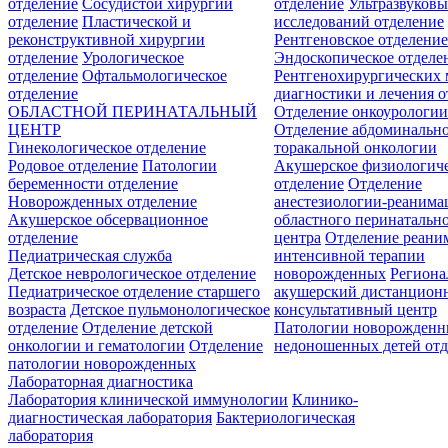
отделение
Сосудистой хирургии
отделение
Ультразвуков
отделение
Пластической и
исследований отделение
реконструктивной хирургии
Рентгеновское отделени
отделение
Урологическое
Эндоскопическое отделе
отделение
Офтальмологическое
Рентгенохирургических 
отделение
диагностики и лечения о
ОБЛАСТНОЙ ПЕРИНАТАЛЬНЫЙ
Отделение онкоурологи
ЦЕНТР
Отделение абдоминальн
Гинекологическое отделение
торакальной онкологии
Родовое отделение
Патологии
Акушерское физиологич
беременности отделение
отделение
Отделение
Новорожденных отделение
анестезиологии-реанима
Акушерское обсервационное
областного перинатальн
отделение
центра
Отделение реани
Педиатрическая служба
интенсивной терапии
Детское неврологическое отделение
новорожденных
Регион
Педиатрическое отделение старшего
акушерский дистанцион
возраста
Детское пульмонологическое
консультативный центр
отделение
Отделение детской
Патологии новорожденн
онкологии и гематологии
Отделение
недоношенных детей отд
патологии новорожденных
Лабораторная диагностика
Лаборатория клинической иммунологии
Клинико-
диагностическая лаборатория
Бактериологическая
лаборатория