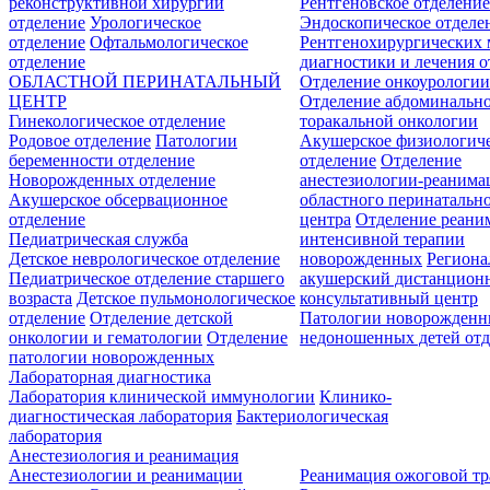
реконструктивной хирургии
Рентгеновское отделени
отделение
Урологическое
Эндоскопическое отделе
отделение
Офтальмологическое
Рентгенохирургических 
отделение
диагностики и лечения о
ОБЛАСТНОЙ ПЕРИНАТАЛЬНЫЙ
Отделение онкоурологи
ЦЕНТР
Отделение абдоминальн
Гинекологическое отделение
торакальной онкологии
Родовое отделение
Патологии
Акушерское физиологич
беременности отделение
отделение
Отделение
Новорожденных отделение
анестезиологии-реанима
Акушерское обсервационное
областного перинатальн
отделение
центра
Отделение реани
Педиатрическая служба
интенсивной терапии
Детское неврологическое отделение
новорожденных
Регион
Педиатрическое отделение старшего
акушерский дистанцион
возраста
Детское пульмонологическое
консультативный центр
отделение
Отделение детской
Патологии новорожденн
онкологии и гематологии
Отделение
недоношенных детей отд
патологии новорожденных
Лабораторная диагностика
Лаборатория клинической иммунологии
Клинико-
диагностическая лаборатория
Бактериологическая
лаборатория
Анестезиология и реанимация
Анестезиологии и реанимации
Реанимация ожоговой т