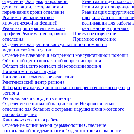
отделение
Экстракорпоральной
Реанимация детского от
детоксикации, гемодиализа и
Реанимация новорожде
переливания крови отделение
Реанимация хирургическ
Реанимация пациентов с
профиля
Анестезиологии
хирургической инфекцией
реанимации для работы 
Реанимация терапевтического
рентгеноперационных
профиля
Реанимация родового
Приемное отделение
отделения
Приемное отделение
Отделение экстренной консультативной помощи и
медицинской эвакуации
Отделение плановой и экстренной консультативной помощи
Областной центр контактной коррекции зрения
Областной центр контактной коррекции зрения
Патанатомическая служба
Патологоанатомическое отделение
Рентгеновский центр региона
Лаборатория радиационного контроля рентгеновского центра
региона
Региональный сосудистый центр
Отделение неотложной кардиологии
Неврологическое
отделение для больных с острыми нарушениями мозгового
кровообращения
Клинико-экспертная работа
Отделение клинической фармакологии
Отделение
госпитальной эпидемиологии
Отдел контроля и экспертизы