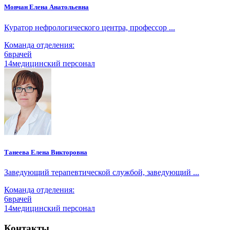
Мовчан Елена Анатольевна
Куратор нефрологического центра, профессор ...
Команда отделения:
6
врачей
14
медицинский персонал
Танеева Елена Викторовна
Заведующий терапевтической службой, заведующий ...
Команда отделения:
6
врачей
14
медицинский персонал
Контакты