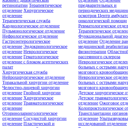
Кабинет диабетической
отделение
Отделение
ретинопатии
Терапевтическое
предварительных и
отделение
Хирургическое
периодических медицин
отделение
осмотров
Центр амбулат
Терапевтическая служба
онкологической помощи
Кардиологическое отделение
Ревматологическое отде
Пульмонологическое отделение
Терапевтическое отделе
Нефрологическое отделение
Функциональной диагно
Гастроэнтерологическое
отделение
Отделение ра
отделение
Эндокринологическое
медицинской реабилита
отделение
Неврологическое
физиотерапии
Областной
отделение
Гематологическое
рассеянного склероза
отделение c блоком асептических
Неврологическое отделе
палат
больных с острыми нар
Хирургическая служба
мозгового кровообращен
Нейрохирургическое отделение
Неврологическое отделе
Торакальной хирургии отделение
больных с острыми нар
Челюстно-лицевой хирургии
мозгового кровообращен
отделение
Гнойной хирургии
Детское хирургическое о
отделение
Хирургическое
Детское травматологичес
отделение
Травматологическое
отделение
Ожоговое отд
отделение
Колопроктологическое о
Оториноларингологическое
Трансплантации органов
отделение
Сосудистой хирургии
отделение
Ультразвуков
отделение
Пластической и
исследований отделение