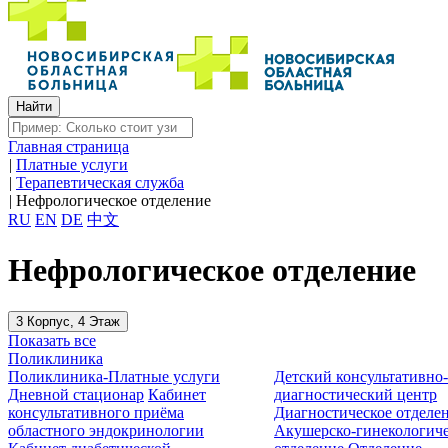
Главная страница
|
Платные услуги
|
Терапевтическая служба
|
Нефрологическое отделение
RU
EN
DE
中文
Нефрологическое отделение
3 Корпус, 4 Этаж
Показать все
Поликлиника
Поликлиника-Платные услуги
Детский консультативно
Дневной стационар
Кабинет
диагностический центр
консультативного приёма
Диагностическое отделе
областного эндокринологии
Акушерско-гинекологиче