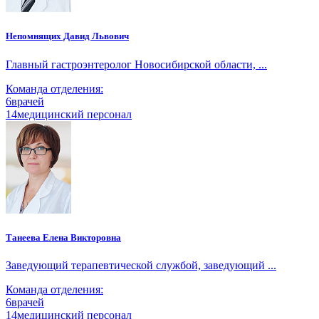
Непомнящих Давид Львович
Главный гастроэнтеролог Новосибирской области, ...
Команда отделения:
6
врачей
14
медицинский персонал
Танеева Елена Викторовна
Заведующий терапевтической службой, заведующий ...
Команда отделения:
6
врачей
14
медицинский персонал