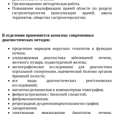
Организационно методическая работа.
Повышение квалификации врачей области по разделу
гастроэнтерология (консультации врачей, школа
терапевтов, общество гастроэнтерологов).
В отделении применяется комплекс современных
диагностических методов:
пределение маркеров вирусных гепатитов и функции
печени;
ультразвуковая диагностика заболеваний печени,
желчного пузыря, поджелудочной железы;
ангиографическое исследование для диагностики
портальной гипертензии, ишемической болезни органов
брюшной полости;
все виды диагностических рентгеновских
исследований;
магнитно-резонансная и компьютерная томография;
фиброгастроскопия с биопсией слизистой;
фиброколоноскопия;
ретроградная дуоденопанкреатохолангио-графия;
лапароскопия;
электронная микроскопия биоптатов печени,