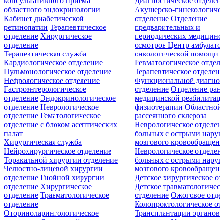
консультативного приёма
Диагностическое отделе
областного эндокринологии
Акушерско-гинекологиче
Кабинет диабетической
отделение
Отделение
ретинопатии
Терапевтическое
предварительных и
отделение
Хирургическое
периодических медицин
отделение
осмотров
Центр амбулат
Терапевтическая служба
онкологической помощи
Кардиологическое отделение
Ревматологическое отде
Пульмонологическое отделение
Терапевтическое отделе
Нефрологическое отделение
Функциональной диагно
Гастроэнтерологическое
отделение
Отделение ра
отделение
Эндокринологическое
медицинской реабилита
отделение
Неврологическое
физиотерапии
Областной
отделение
Гематологическое
рассеянного склероза
отделение c блоком асептических
Неврологическое отделе
палат
больных с острыми нар
Хирургическая служба
мозгового кровообращен
Нейрохирургическое отделение
Неврологическое отделе
Торакальной хирургии отделение
больных с острыми нар
Челюстно-лицевой хирургии
мозгового кровообращен
отделение
Гнойной хирургии
Детское хирургическое о
отделение
Хирургическое
Детское травматологичес
отделение
Травматологическое
отделение
Ожоговое отд
отделение
Колопроктологическое о
Оториноларингологическое
Трансплантации органов