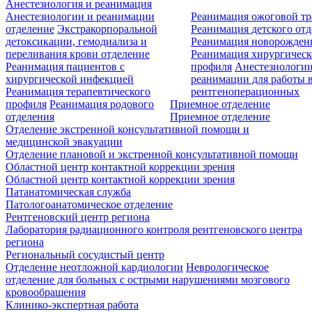
Анестезиология и реанимация
Анестезиологии и реанимации
Реанимация ожоговой т
отделение
Экстракорпоральной
Реанимация детского от
детоксикации, гемодиализа и
Реанимация новорожде
переливания крови отделение
Реанимация хирургическ
Реанимация пациентов с
профиля
Анестезиологии
хирургической инфекцией
реанимации для работы 
Реанимация терапевтического
рентгеноперационных
профиля
Реанимация родового
Приемное отделение
отделения
Приемное отделение
Отделение экстренной консультативной помощи и
медицинской эвакуации
Отделение плановой и экстренной консультативной помощи
Областной центр контактной коррекции зрения
Областной центр контактной коррекции зрения
Патанатомическая служба
Патологоанатомическое отделение
Рентгеновский центр региона
Лаборатория радиационного контроля рентгеновского центра
региона
Региональный сосудистый центр
Отделение неотложной кардиологии
Неврологическое
отделение для больных с острыми нарушениями мозгового
кровообращения
Клинико-экспертная работа