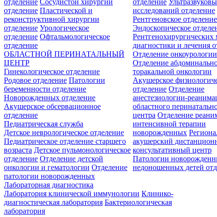
отделение
Сосудистой хирургии
отделение
Ультразвуков
отделение
Пластической и
исследований отделение
реконструктивной хирургии
Рентгеновское отделени
отделение
Урологическое
Эндоскопическое отделе
отделение
Офтальмологическое
Рентгенохирургических 
отделение
диагностики и лечения о
ОБЛАСТНОЙ ПЕРИНАТАЛЬНЫЙ
Отделение онкоурологи
ЦЕНТР
Отделение абдоминальн
Гинекологическое отделение
торакальной онкологии
Родовое отделение
Патологии
Акушерское физиологич
беременности отделение
отделение
Отделение
Новорожденных отделение
анестезиологии-реанима
Акушерское обсервационное
областного перинатальн
отделение
центра
Отделение реани
Педиатрическая служба
интенсивной терапии
Детское неврологическое отделение
новорожденных
Регион
Педиатрическое отделение старшего
акушерский дистанцион
возраста
Детское пульмонологическое
консультативный центр
отделение
Отделение детской
Патологии новорожденн
онкологии и гематологии
Отделение
недоношенных детей отд
патологии новорожденных
Лабораторная диагностика
Лаборатория клинической иммунологии
Клинико-
диагностическая лаборатория
Бактериологическая
лаборатория