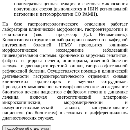
полимеразная цепная реакция и световая микроскопия
полутонких срезов (выполняются в НИИ региональной
патологии и патоморфологии СО РАМН).
На базе гастроэнтерологического отделения работает
лаборатория клинической морфологии, гастроэнтерологии и
гепатологии (зав. - профессор Д.Л. Непомнящих).
Коллективом сотрудников лаборатории совместно с кафедрой
внутренних болезней НГМУ проводится клинико-
морфологическое исследование заболеваний
пищеварительной системы: хронических вирусных гепатитов,
фиброза и цирроза печени, описторхоза, язвенной болезни
желудка и двенадцатиперстной кишки, гастроэзофагеальной
рефлюксной болезни. Осуществляется помощь в клинической
деятельности гастроэнтерологического отделения силами
клинических ординаторов и научных сотрудников.
Проводится комплексное патоморфологическое исследование
биоптатов печени пациентов с фиброзом печени в динамике
лечения, включая светооптический, электронно-
микроскопический, морфометрический и
иммуногистохимический анализ, консультирование
пациентов (по биоптатам) в сложных и дифференциально-
диагностических случаях.
Подробнее об отделении