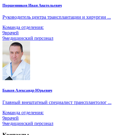
Поршенников Иван Анатольевич
Руководитель центра трансплантации и хирургии ...
Команда отделения:
9
врачей
9
медицинский персонал
Быков Александр Юрьевич
Главный внештатный специалист трансплантолог ...
Команда отделения:
9
врачей
9
медицинский персонал
Контакты