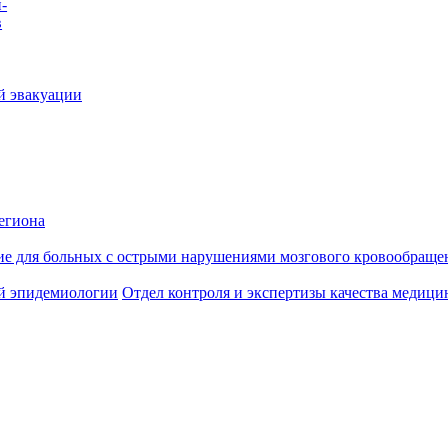
-
в
й эвакуации
егиона
ие для больных с острыми нарушениями мозгового кровообраще
й эпидемиологии
Отдел контроля и экспертизы качества медиц