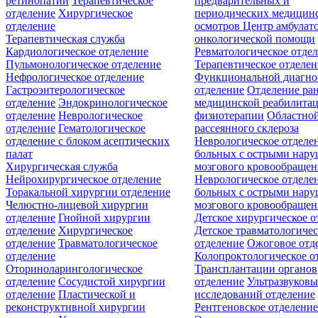
ретинопатии
Терапевтическое
предварительных и
отделение
Хирургическое
периодических медицин
отделение
осмотров
Центр амбулат
Терапевтическая служба
онкологической помощи
Кардиологическое отделение
Ревматологическое отде
Пульмонологическое отделение
Терапевтическое отделе
Нефрологическое отделение
Функциональной диагно
Гастроэнтерологическое
отделение
Отделение ра
отделение
Эндокринологическое
медицинской реабилита
отделение
Неврологическое
физиотерапии
Областной
отделение
Гематологическое
рассеянного склероза
отделение c блоком асептических
Неврологическое отделе
палат
больных с острыми нар
Хирургическая служба
мозгового кровообращен
Нейрохирургическое отделение
Неврологическое отделе
Торакальной хирургии отделение
больных с острыми нар
Челюстно-лицевой хирургии
мозгового кровообращен
отделение
Гнойной хирургии
Детское хирургическое о
отделение
Хирургическое
Детское травматологичес
отделение
Травматологическое
отделение
Ожоговое отд
отделение
Колопроктологическое о
Оториноларингологическое
Трансплантации органов
отделение
Сосудистой хирургии
отделение
Ультразвуков
отделение
Пластической и
исследований отделение
реконструктивной хирургии
Рентгеновское отделени