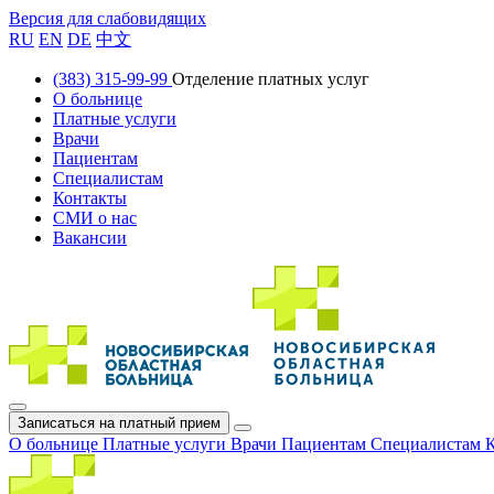
Версия для слабовидящих
RU
EN
DE
中文
(383) 315-99-99
Отделение платных услуг
О больнице
Платные услуги
Врачи
Пациентам
Специалистам
Контакты
СМИ о нас
Вакансии
Записаться на платный прием
О больнице
Платные услуги
Врачи
Пациентам
Специалистам