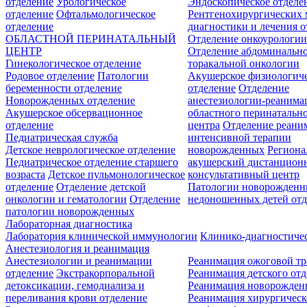
отделение
Урологическое
Эндоскопическое отделе
отделение
Офтальмологическое
Рентгенохирургических 
отделение
диагностики и лечения о
ОБЛАСТНОЙ ПЕРИНАТАЛЬНЫЙ
Отделение онкоурологи
ЦЕНТР
Отделение абдоминальн
Гинекологическое отделение
торакальной онкологии
Родовое отделение
Патологии
Акушерское физиологич
беременности отделение
отделение
Отделение
Новорожденных отделение
анестезиологии-реанима
Акушерское обсервационное
областного перинатальн
отделение
центра
Отделение реани
Педиатрическая служба
интенсивной терапии
Детское неврологическое отделение
новорожденных
Регион
Педиатрическое отделение старшего
акушерский дистанцион
возраста
Детское пульмонологическое
консультативный центр
отделение
Отделение детской
Патологии новорожденн
онкологии и гематологии
Отделение
недоношенных детей отд
патологии новорожденных
Лабораторная диагностика
Лаборатория клинической иммунологии
Клинико-диагностичес
Анестезиология и реанимация
Анестезиологии и реанимации
Реанимация ожоговой т
отделение
Экстракорпоральной
Реанимация детского от
детоксикации, гемодиализа и
Реанимация новорожде
переливания крови отделение
Реанимация хирургическ