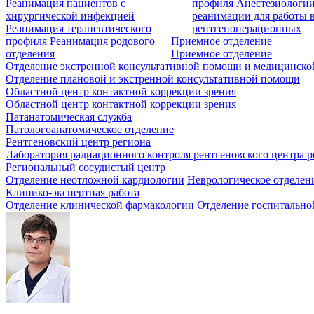
Реанимация пациентов с
профиля
Анестезиологии
хирургической инфекцией
реанимации для работы 
Реанимация терапевтического
рентгеноперационных
профиля
Реанимация родового
Приемное отделение
отделения
Приемное отделение
Отделение экстренной консультативной помощи и медицинско
Отделение плановой и экстренной консультативной помощи
Областной центр контактной коррекции зрения
Областной центр контактной коррекции зрения
Патанатомическая служба
Патологоанатомическое отделение
Рентгеновский центр региона
Лаборатория радиационного контроля рентгеновского центра р
Региональный сосудистый центр
Отделение неотложной кардиологии
Неврологическое отделен
Клинико-экспертная работа
Отделение клинической фармакологии
Отделение госпитально