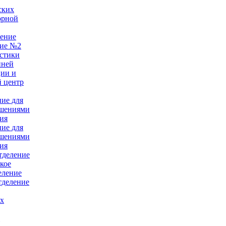
ских
орной
ление
ние №2
стики
нней
ции и
 центр
ние для
ушениями
ия
ние для
ушениями
ия
тделение
кое
еление
тделение
ых
е