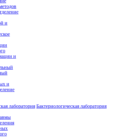
ние
методов
тделение
и
ой и
еское
ции
ого
мации и
альный
ный
ых и
еление
кая лаборатория
Бактериологическая лаборатория
равмы
деления
нных
ого