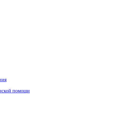
ния
инской помощи