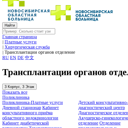
Главная страница
|
Платные услуги
|
Хирургическая служба
|
Трансплантации органов отделение
RU
EN
DE
中文
Трансплантации органов отде
3 Корпус, 3 Этаж
Показать все
Поликлиника
Поликлиника-Платные услуги
Детский консультативно
Дневной стационар
Кабинет
диагностический центр
консультативного приёма
Диагностическое отделе
областного эндокринологии
Акушерско-гинекологиче
Кабинет диабетической
отделение
Отделение