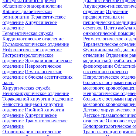
консультативного приёма
Диагностическое отделе
областного эндокринологии
Акушерско-гинекологиче
Кабинет диабетической
отделение
Отделение
ретинопатии
Терапевтическое
предварительных и
отделение
Хирургическое
периодических медицин
отделение
осмотров
Центр амбулат
Терапевтическая служба
онкологической помощи
Кардиологическое отделение
Ревматологическое отде
Пульмонологическое отделение
Терапевтическое отделе
Нефрологическое отделение
Функциональной диагно
Гастроэнтерологическое
отделение
Отделение ра
отделение
Эндокринологическое
медицинской реабилита
отделение
Неврологическое
физиотерапии
Областной
отделение
Гематологическое
рассеянного склероза
отделение c блоком асептических
Неврологическое отделе
палат
больных с острыми нар
Хирургическая служба
мозгового кровообращен
Нейрохирургическое отделение
Неврологическое отделе
Торакальной хирургии отделение
больных с острыми нар
Челюстно-лицевой хирургии
мозгового кровообращен
отделение
Гнойной хирургии
Детское хирургическое о
отделение
Хирургическое
Детское травматологичес
отделение
Травматологическое
отделение
Ожоговое отд
отделение
Колопроктологическое о
Оториноларингологическое
Трансплантации органов