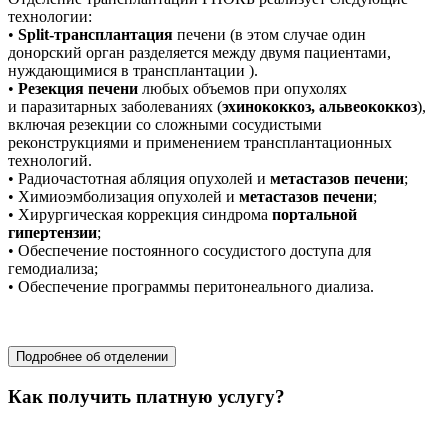
технологии:
•
Split-трансплантация
печени (в этом случае один
донорский орган разделяется между двумя пациентами,
нуждающимися в трансплантации ).
•
Резекция печени
любых объемов при опухолях
и паразитарных заболеваниях (
эхинококкоз, альвеококкоз
),
включая резекции со сложными сосудистыми
реконструкциями и применением трансплантационных
технологий.
• Радиочастотная абляция опухолей и
метастазов печени
;
• Химиоэмболизация опухолей и
метастазов печени
;
• Хирургическая коррекция синдрома
портальной
гипертензии
;
• Обеспечение постоянного сосудистого доступа для
гемодиализа;
• Обеспечение программы перитонеального диализа.
хирургия
Подробнее об отделении
Как получить платную услугу?