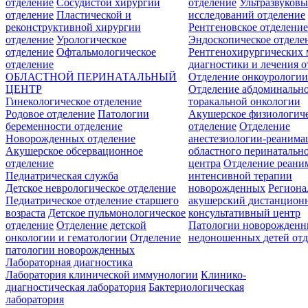
отделение
Сосудистой хирургии
отделение
Ультразвуков
отделение
Пластической и
исследований отделение
реконструктивной хирургии
Рентгеновское отделени
отделение
Урологическое
Эндоскопическое отделе
отделение
Офтальмологическое
Рентгенохирургических 
отделение
диагностики и лечения о
ОБЛАСТНОЙ ПЕРИНАТАЛЬНЫЙ
Отделение онкоурологи
ЦЕНТР
Отделение абдоминальн
Гинекологическое отделение
торакальной онкологии
Родовое отделение
Патологии
Акушерское физиологич
беременности отделение
отделение
Отделение
Новорожденных отделение
анестезиологии-реанима
Акушерское обсервационное
областного перинатальн
отделение
центра
Отделение реани
Педиатрическая служба
интенсивной терапии
Детское неврологическое отделение
новорожденных
Регион
Педиатрическое отделение старшего
акушерский дистанцион
возраста
Детское пульмонологическое
консультативный центр
отделение
Отделение детской
Патологии новорожденн
онкологии и гематологии
Отделение
недоношенных детей отд
патологии новорожденных
Лабораторная диагностика
Лаборатория клинической иммунологии
Клинико-
диагностическая лаборатория
Бактериологическая
лаборатория