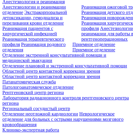
Анестезиология и реанимация
Анестезиологии и реанимации
Реанимация ожоговой т
отделение
Экстракорпоральной
Реанимация детского от
детоксикации, гемодиализа и
Реанимация новорожде
переливания крови отделение
Реанимация хирургическ
Реанимация пациентов с
профиля
Анестезиологии
хирургической инфекцией
реанимации для работы 
Реанимация терапевтического
рентгеноперационных
профиля
Реанимация родового
Приемное отделение
отделения
Приемное отделение
Отделение экстренной консультативной помощи и
медицинской эвакуации
Отделение плановой и экстренной консультативной помощи
Областной центр контактной коррекции зрения
Областной центр контактной коррекции зрения
Патанатомическая служба
Патологоанатомическое отделение
Рентгеновский центр региона
Лаборатория радиационного контроля рентгеновского центра
региона
Региональный сосудистый центр
Отделение неотложной кардиологии
Неврологическое
отделение для больных с острыми нарушениями мозгового
кровообращения
Клинико-экспертная работа