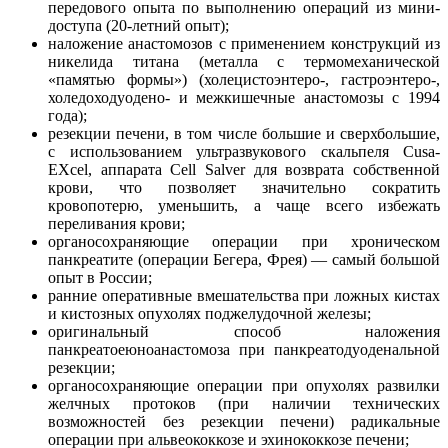
передового опыта по выполнению операций из мини-
доступа (20-летний опыт);
наложение анастомозов с применением конструкций из
никелида титана (металла с термомеханической
«памятью формы») (холецистоэнтеро-, гастроэнтеро-,
холедоходуодено- и межкишечные анастомозы с 1994
года);
резекции печени, в том числе большие и сверхбольшие,
с использованием ультразвукового скальпеля Cusa-
EXcel, аппарата Cell Salver для возврата собственной
крови, что позволяет значительно сократить
кровопотерю, уменьшить, а чаще всего избежать
переливания крови;
органосохраняющие операции при хроническом
панкреатите (операции Бегера, Фрея) — самый большой
опыт в России;
ранние оперативные вмешательства при ложных кистах
и кистозных опухолях поджелудочной железы;
оригинальный способ наложения
панкреатоеюноанастомоза при панкреатодуоденальной
резекции;
органосохраняющие операции при опухолях развилки
желчных протоков (при наличии технических
возможностей без резекции печени) радикальные
операции при альвеококкозе и эхинококкозе печени;