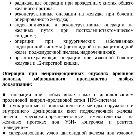
радикальные операции при врожденных кистах общего
желчного протока;
реконструктивные операции на желудке при болезни
оперированного желудка;
эндоскопические и реконструктивные операции на
желчных путях при постхолецистэктомическом
синдроме;
операции при хирургических заболеваниях
эндокринной системы (щитовидной и паращитовидной
желез, поджелудочной железы, надпочечников);
органосохраняющие операции при язвенной болезни
желудка и 12-перстной кишки.
Операции при нейроэндокринных опухолях брюшной
полости, забрюшинного пространства любых
локализаций:
■ операции при любых видах грыж с использованием
проленовой, викрил -проленовой сетки, HPS-системы
■ пункционные и эндоскопические методы наружного и
внутреннего дренирования кист поджелудочной железы,
печени чрескожно-чреспеченочные вмешательства на
желчных протоках под УЗИ- контролем и рентген
-наведением
■ склерозирование узлов щитовидной железы при узловом