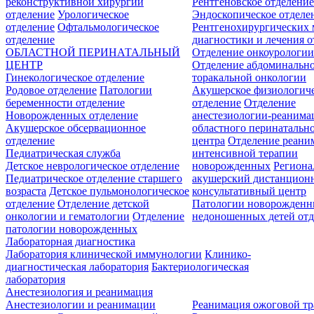
реконструктивной хирургии
Рентгеновское отделени
отделение
Урологическое
Эндоскопическое отделе
отделение
Офтальмологическое
Рентгенохирургических 
отделение
диагностики и лечения о
ОБЛАСТНОЙ ПЕРИНАТАЛЬНЫЙ
Отделение онкоурологи
ЦЕНТР
Отделение абдоминальн
Гинекологическое отделение
торакальной онкологии
Родовое отделение
Патологии
Акушерское физиологич
беременности отделение
отделение
Отделение
Новорожденных отделение
анестезиологии-реанима
Акушерское обсервационное
областного перинатальн
отделение
центра
Отделение реани
Педиатрическая служба
интенсивной терапии
Детское неврологическое отделение
новорожденных
Регион
Педиатрическое отделение старшего
акушерский дистанцион
возраста
Детское пульмонологическое
консультативный центр
отделение
Отделение детской
Патологии новорожденн
онкологии и гематологии
Отделение
недоношенных детей отд
патологии новорожденных
Лабораторная диагностика
Лаборатория клинической иммунологии
Клинико-
диагностическая лаборатория
Бактериологическая
лаборатория
Анестезиология и реанимация
Анестезиологии и реанимации
Реанимация ожоговой т