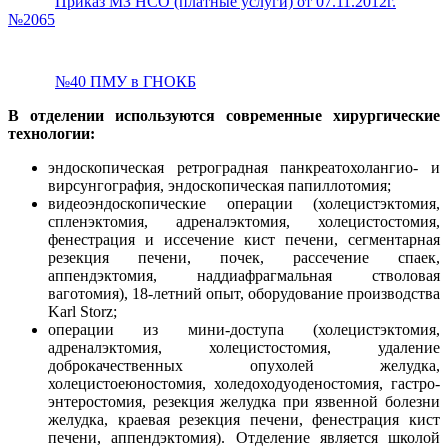
Приказ МЗ НСО (платные услуги) от 07.11.2012г.
№2065
№40 ПМУ в ГНОКБ
В отделении используются современные хирургические
технологии:
эндоскопическая ретроградная панкреатохолангио- и
вирсунгография, эндоскопическая папиллотомия;
видеоэндоскопические операции (холецистэктомия,
спленэктомия, адреналэктомия, холецистостомия,
фенестрация и иссечение кист печени, сегментарная
резекция печени, почек, рассечение спаек,
аппендэктомия, наддиафрагмальная стволовая
ваготомия), 18-летний опыт, оборудование производства
Karl Storz;
операции из мини-доступа (холецистэктомия,
адреналэктомия, холецистостомия, удаление
доброкачественных опухолей желудка,
холецистоеюностомия, холедоходуоденостомия, гастро-
энтеростомия, резекция желудка при язвенной болезни
желудка, краевая резекция печени, фенестрация кист
печени, аппендэктомия). Отделение является школой