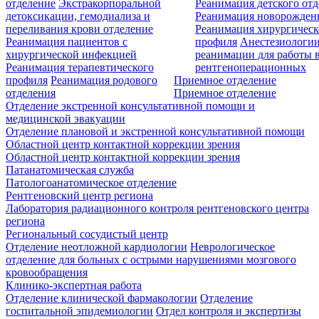
отделение
Экстракорпоральной
Реанимация детского от
детоксикации, гемодиализа и
Реанимация новорожде
переливания крови отделение
Реанимация хирургическ
Реанимация пациентов с
профиля
Анестезиологии
хирургической инфекцией
реанимации для работы 
Реанимация терапевтического
рентгеноперационных
профиля
Реанимация родового
Приемное отделение
отделения
Приемное отделение
Отделение экстренной консультативной помощи и
медицинской эвакуации
Отделение плановой и экстренной консультативной помощи
Областной центр контактной коррекции зрения
Областной центр контактной коррекции зрения
Патанатомическая служба
Патологоанатомическое отделение
Рентгеновский центр региона
Лаборатория радиационного контроля рентгеновского центра
региона
Региональный сосудистый центр
Отделение неотложной кардиологии
Неврологическое
отделение для больных с острыми нарушениями мозгового
кровообращения
Клинико-экспертная работа
Отделение клинической фармакологии
Отделение
госпитальной эпидемиологии
Отдел контроля и экспертизы