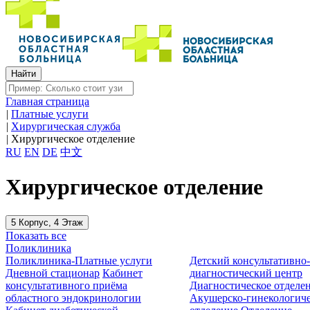
Главная страница
|
Платные услуги
|
Хирургическая служба
|
Хирургическое отделение
RU
EN
DE
中文
Хирургическое отделение
5 Корпус, 4 Этаж
Показать все
Поликлиника
Поликлиника-Платные услуги
Детский консультативно
Дневной стационар
Кабинет
диагностический центр
консультативного приёма
Диагностическое отделе
областного эндокринологии
Акушерско-гинекологиче