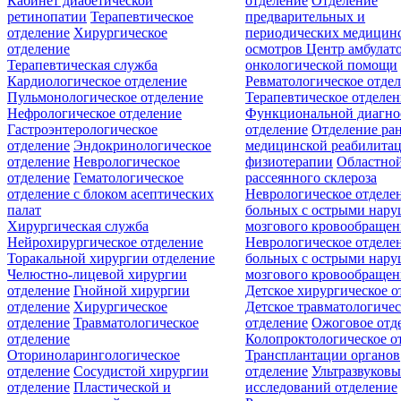
Кабинет диабетической
отделение
Отделение
ретинопатии
Терапевтическое
предварительных и
отделение
Хирургическое
периодических медицин
отделение
осмотров
Центр амбулат
Терапевтическая служба
онкологической помощи
Кардиологическое отделение
Ревматологическое отде
Пульмонологическое отделение
Терапевтическое отделе
Нефрологическое отделение
Функциональной диагно
Гастроэнтерологическое
отделение
Отделение ра
отделение
Эндокринологическое
медицинской реабилита
отделение
Неврологическое
физиотерапии
Областной
отделение
Гематологическое
рассеянного склероза
отделение c блоком асептических
Неврологическое отделе
палат
больных с острыми нар
Хирургическая служба
мозгового кровообращен
Нейрохирургическое отделение
Неврологическое отделе
Торакальной хирургии отделение
больных с острыми нар
Челюстно-лицевой хирургии
мозгового кровообращен
отделение
Гнойной хирургии
Детское хирургическое о
отделение
Хирургическое
Детское травматологичес
отделение
Травматологическое
отделение
Ожоговое отд
отделение
Колопроктологическое о
Оториноларингологическое
Трансплантации органов
отделение
Сосудистой хирургии
отделение
Ультразвуков
отделение
Пластической и
исследований отделение