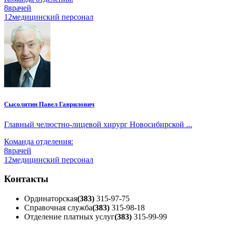
8
врачей
12
медицинский персонал
Сысолятин Павел Гаврилович
Главный челюстно-лицевой хирург Новосибирской ...
Команда отделения:
8
врачей
12
медицинский персонал
Контакты
Ординаторская
(383)
315-97-75
Справочная служба
(383)
315-98-18
Отделение платных услуг
(383)
315-99-99