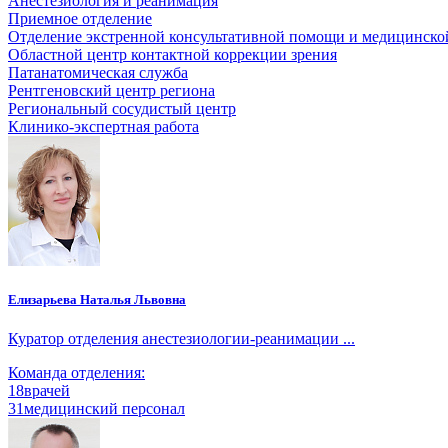
Анестезиология и реанимация
Приемное отделение
Отделение экстренной консультативной помощи и медицинско
Областной центр контактной коррекции зрения
Патанатомическая служба
Рентгеновский центр региона
Региональный сосудистый центр
Клинико-экспертная работа
Елизарьева Наталья Львовна
Куратор отделения анестезиологии-реанимации ...
Команда отделения:
18
врачей
31
медицинский персонал