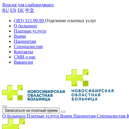
Версия для слабовидящих
RU
EN
DE
中文
(383) 315-99-99
Отделение платных услуг
О больнице
Платные услуги
Врачи
Пациентам
Специалистам
Контакты
СМИ о нас
Вакансии
Записаться на платный прием
О больнице
Платные услуги
Врачи
Пациентам
Специалистам