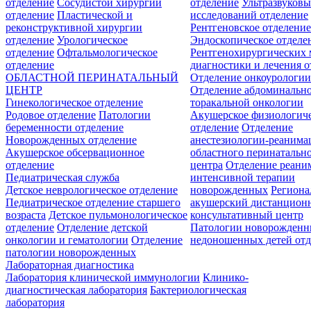
отделение
Сосудистой хирургии
отделение
Ультразвуков
отделение
Пластической и
исследований отделение
реконструктивной хирургии
Рентгеновское отделени
отделение
Урологическое
Эндоскопическое отделе
отделение
Офтальмологическое
Рентгенохирургических 
отделение
диагностики и лечения о
ОБЛАСТНОЙ ПЕРИНАТАЛЬНЫЙ
Отделение онкоурологи
ЦЕНТР
Отделение абдоминальн
Гинекологическое отделение
торакальной онкологии
Родовое отделение
Патологии
Акушерское физиологич
беременности отделение
отделение
Отделение
Новорожденных отделение
анестезиологии-реанима
Акушерское обсервационное
областного перинатальн
отделение
центра
Отделение реани
Педиатрическая служба
интенсивной терапии
Детское неврологическое отделение
новорожденных
Регион
Педиатрическое отделение старшего
акушерский дистанцион
возраста
Детское пульмонологическое
консультативный центр
отделение
Отделение детской
Патологии новорожденн
онкологии и гематологии
Отделение
недоношенных детей отд
патологии новорожденных
Лабораторная диагностика
Лаборатория клинической иммунологии
Клинико-
диагностическая лаборатория
Бактериологическая
лаборатория