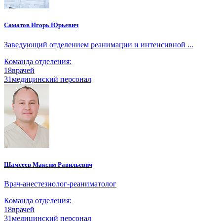
Саматов Игорь Юрьевич
Заведующий отделением реанимации и интенсивной ...
Команда отделения:
18
врачей
31
медицинский персонал
Шамсеев Максим Равильевич
Врач-анестезиолог-реаниматолог
Команда отделения:
18
врачей
31
медицинский персонал