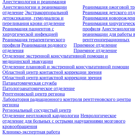
Анестезиология и реанимация
Анестезиологии и реанимации
Реанимация ожоговой т
отделение
Экстракорпоральной
Реанимация детского от
детоксикации, гемодиализа и
Реанимация новорожде
переливания крови отделение
Реанимация хирургическ
Реанимация пациентов с
профиля
Анестезиологии
хирургической инфекцией
реанимации для работы 
Реанимация терапевтического
рентгеноперационных
профиля
Реанимация родового
Приемное отделение
отделения
Приемное отделение
Отделение экстренной консультативной помощи и
медицинской эвакуации
Отделение плановой и экстренной консультативной помощи
Областной центр контактной коррекции зрения
Областной центр контактной коррекции зрения
Патанатомическая служба
Патологоанатомическое отделение
Рентгеновский центр региона
Лаборатория радиационного контроля рентгеновского центра
региона
Региональный сосудистый центр
Отделение неотложной кардиологии
Неврологическое
отделение для больных с острыми нарушениями мозгового
кровообращения
Клинико-экспертная работа