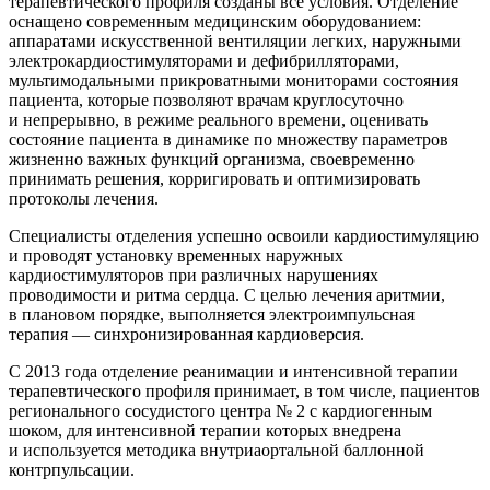
терапевтического профиля созданы все условия. Отделение
оснащено современным медицинским оборудованием:
аппаратами искусственной вентиляции легких, наружными
электрокардиостимуляторами и дефибрилляторами,
мультимодальными прикроватными мониторами состояния
пациента, которые позволяют врачам круглосуточно
и непрерывно, в режиме реального времени, оценивать
состояние пациента в динамике по множеству параметров
жизненно важных функций организма, своевременно
принимать решения, корригировать и оптимизировать
протоколы лечения.
Специалисты отделения успешно освоили кардиостимуляцию
и проводят установку временных наружных
кардиостимуляторов при различных нарушениях
проводимости и ритма сердца. С целью лечения аритмии,
в плановом порядке, выполняется электроимпульсная
терапия — синхронизированная кардиоверсия.
С 2013 года отделение реанимации и интенсивной терапии
терапевтического профиля принимает, в том числе, пациентов
регионального сосудистого центра № 2 с кардиогенным
шоком, для интенсивной терапии которых внедрена
и используется методика внутриаортальной баллонной
контрпульсации.