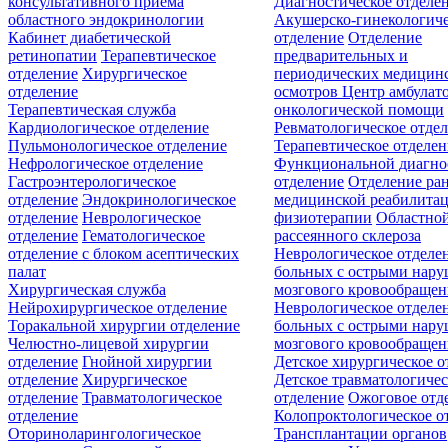
консультативного приёма
Диагностическое отделе
областного эндокринологии
Акушерско-гинекологиче
Кабинет диабетической
отделение
Отделение
ретинопатии
Терапевтическое
предварительных и
отделение
Хирургическое
периодических медицин
отделение
осмотров
Центр амбулат
Терапевтическая служба
онкологической помощи
Кардиологическое отделение
Ревматологическое отде
Пульмонологическое отделение
Терапевтическое отделе
Нефрологическое отделение
Функциональной диагно
Гастроэнтерологическое
отделение
Отделение ра
отделение
Эндокринологическое
медицинской реабилита
отделение
Неврологическое
физиотерапии
Областной
отделение
Гематологическое
рассеянного склероза
отделение c блоком асептических
Неврологическое отделе
палат
больных с острыми нар
Хирургическая служба
мозгового кровообращен
Нейрохирургическое отделение
Неврологическое отделе
Торакальной хирургии отделение
больных с острыми нар
Челюстно-лицевой хирургии
мозгового кровообращен
отделение
Гнойной хирургии
Детское хирургическое о
отделение
Хирургическое
Детское травматологичес
отделение
Травматологическое
отделение
Ожоговое отд
отделение
Колопроктологическое о
Оториноларингологическое
Трансплантации органов