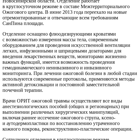
Новосибирской области. Отделение работает
в круглосуточном режиме в составе Межтерриториального
Ожогового центра. В июне 2013 года переехало на новые
отремонтированные и отвечающие всем требованиям
СанПина площади.
Отделение оснащено флюодизирующими кроватями
с возможностью измерения массы тела, современным
оборудованием для проведения искусственной вентиляции
легких, инфузионными и шприцевыми дозаторами для
введения лекарственных веществ, мониторами жизненно
важных функций, имеется возможность проведения
гемодинамического неинвазивного и инвазивного
мониторинга. При лечении ожоговой болезни в любой стадии
используются современные протоколы, применяются методы
активной детоксикации и постоянной заместительной
почечной терапии.
Врачи ОРИТ ожоговой травмы осуществляют все виды
анестезиологических пособий (общих и регионарных) при
выполнении различных хирургических манипуляций,
включая раннее иссечение ожогового струпа, ксено-
и аутодермопластики по восстановлению утраченного
кожного покрова,
реконструктивно-пластические
операции.
Сотрудники отделения в круглосуточном режиме