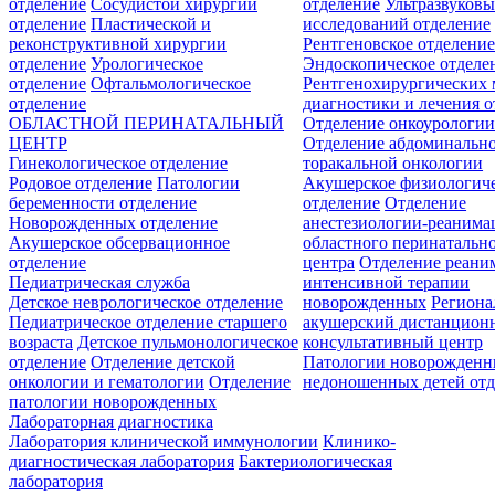
отделение
Сосудистой хирургии
отделение
Ультразвуков
отделение
Пластической и
исследований отделение
реконструктивной хирургии
Рентгеновское отделени
отделение
Урологическое
Эндоскопическое отделе
отделение
Офтальмологическое
Рентгенохирургических 
отделение
диагностики и лечения о
ОБЛАСТНОЙ ПЕРИНАТАЛЬНЫЙ
Отделение онкоурологи
ЦЕНТР
Отделение абдоминальн
Гинекологическое отделение
торакальной онкологии
Родовое отделение
Патологии
Акушерское физиологич
беременности отделение
отделение
Отделение
Новорожденных отделение
анестезиологии-реанима
Акушерское обсервационное
областного перинатальн
отделение
центра
Отделение реани
Педиатрическая служба
интенсивной терапии
Детское неврологическое отделение
новорожденных
Регион
Педиатрическое отделение старшего
акушерский дистанцион
возраста
Детское пульмонологическое
консультативный центр
отделение
Отделение детской
Патологии новорожденн
онкологии и гематологии
Отделение
недоношенных детей отд
патологии новорожденных
Лабораторная диагностика
Лаборатория клинической иммунологии
Клинико-
диагностическая лаборатория
Бактериологическая
лаборатория