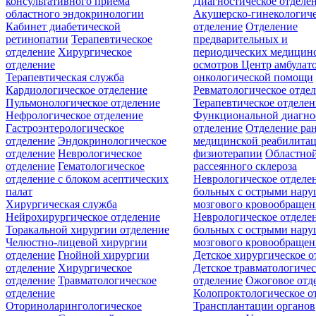
консультативного приёма
Диагностическое отделе
областного эндокринологии
Акушерско-гинекологиче
Кабинет диабетической
отделение
Отделение
ретинопатии
Терапевтическое
предварительных и
отделение
Хирургическое
периодических медицин
отделение
осмотров
Центр амбулат
Терапевтическая служба
онкологической помощи
Кардиологическое отделение
Ревматологическое отде
Пульмонологическое отделение
Терапевтическое отделе
Нефрологическое отделение
Функциональной диагно
Гастроэнтерологическое
отделение
Отделение ра
отделение
Эндокринологическое
медицинской реабилита
отделение
Неврологическое
физиотерапии
Областной
отделение
Гематологическое
рассеянного склероза
отделение c блоком асептических
Неврологическое отделе
палат
больных с острыми нар
Хирургическая служба
мозгового кровообращен
Нейрохирургическое отделение
Неврологическое отделе
Торакальной хирургии отделение
больных с острыми нар
Челюстно-лицевой хирургии
мозгового кровообращен
отделение
Гнойной хирургии
Детское хирургическое о
отделение
Хирургическое
Детское травматологичес
отделение
Травматологическое
отделение
Ожоговое отд
отделение
Колопроктологическое о
Оториноларингологическое
Трансплантации органов