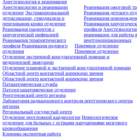
Анестезиология и реанимация
Анестезиологии и реанимации
Реанимация ожоговой т
отделение
Экстракорпоральной
Реанимация детского от
детоксикации, гемодиализа и
Реанимация новорожде
переливания крови отделение
Реанимация хирургическ
Реанимация пациентов с
профиля
Анестезиологии
хирургической инфекцией
реанимации для работы 
Реанимация терапевтического
рентгеноперационных
профиля
Реанимация родового
Приемное отделение
отделения
Приемное отделение
Отделение экстренной консультативной помощи и
медицинской эвакуации
Отделение плановой и экстренной консультативной помощи
Областной центр контактной коррекции зрения
Областной центр контактной коррекции зрения
Патанатомическая служба
Патологоанатомическое отделение
Рентгеновский центр региона
Лаборатория радиационного контроля рентгеновского центра
региона
Региональный сосудистый центр
Отделение неотложной кардиологии
Неврологическое
отделение для больных с острыми нарушениями мозгового
кровообращения
Клинико-экспертная работа