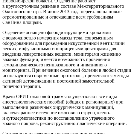
Новосибирской области. Отделение работает
в круглосуточном режиме в составе Межтерриториального
Ожогового центра. В июне 2013 года переехало на новые
отремонтированные и отвечающие всем требованиям
СанПина площади.
Отделение оснащено флюодизирующими кроватями
с возможностью измерения массы тела, современным
оборудованием для проведения искусственной вентиляции
легких, инфузионными и шприцевыми дозаторами для
введения лекарственных веществ, мониторами жизненно
важных функций, имеется возможность проведения
гемодинамического неинвазивного и инвазивного
мониторинга. При лечении ожоговой болезни в любой стадии
используются современные протоколы, применяются методы
активной детоксикации и постоянной заместительной
почечной терапии.
Врачи ОРИТ ожоговой травмы осуществляют все виды
анестезиологических пособий (общих и регионарных) при
выполнении различных хирургических манипуляций,
включая раннее иссечение ожогового струпа, ксено-
и аутодермопластики по восстановлению утраченного
кожного покрова,
реконструктивно-пластические
операции.
Сотрудники отделения в круглосуточном режиме