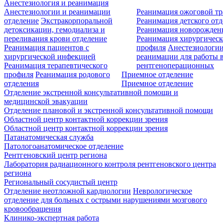
Анестезиология и реанимация
Анестезиологии и реанимации
Реанимация ожоговой т
отделение
Экстракорпоральной
Реанимация детского от
детоксикации, гемодиализа и
Реанимация новорожде
переливания крови отделение
Реанимация хирургическ
Реанимация пациентов с
профиля
Анестезиологии
хирургической инфекцией
реанимации для работы 
Реанимация терапевтического
рентгеноперационных
профиля
Реанимация родового
Приемное отделение
отделения
Приемное отделение
Отделение экстренной консультативной помощи и
медицинской эвакуации
Отделение плановой и экстренной консультативной помощи
Областной центр контактной коррекции зрения
Областной центр контактной коррекции зрения
Патанатомическая служба
Патологоанатомическое отделение
Рентгеновский центр региона
Лаборатория радиационного контроля рентгеновского центра
региона
Региональный сосудистый центр
Отделение неотложной кардиологии
Неврологическое
отделение для больных с острыми нарушениями мозгового
кровообращения
Клинико-экспертная работа