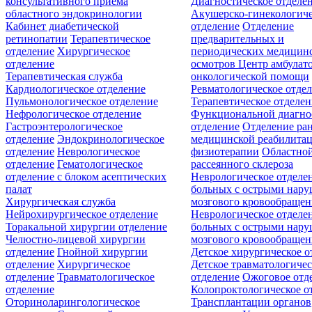
консультативного приёма
Диагностическое отделе
областного эндокринологии
Акушерско-гинекологиче
Кабинет диабетической
отделение
Отделение
ретинопатии
Терапевтическое
предварительных и
отделение
Хирургическое
периодических медицин
отделение
осмотров
Центр амбулат
Терапевтическая служба
онкологической помощи
Кардиологическое отделение
Ревматологическое отде
Пульмонологическое отделение
Терапевтическое отделе
Нефрологическое отделение
Функциональной диагно
Гастроэнтерологическое
отделение
Отделение ра
отделение
Эндокринологическое
медицинской реабилита
отделение
Неврологическое
физиотерапии
Областной
отделение
Гематологическое
рассеянного склероза
отделение c блоком асептических
Неврологическое отделе
палат
больных с острыми нар
Хирургическая служба
мозгового кровообращен
Нейрохирургическое отделение
Неврологическое отделе
Торакальной хирургии отделение
больных с острыми нар
Челюстно-лицевой хирургии
мозгового кровообращен
отделение
Гнойной хирургии
Детское хирургическое о
отделение
Хирургическое
Детское травматологичес
отделение
Травматологическое
отделение
Ожоговое отд
отделение
Колопроктологическое о
Оториноларингологическое
Трансплантации органов