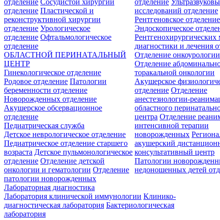
отделение
Сосудистой хирургии
отделение
Ультразвуков
отделение
Пластической и
исследований отделение
реконструктивной хирургии
Рентгеновское отделени
отделение
Урологическое
Эндоскопическое отделе
отделение
Офтальмологическое
Рентгенохирургических 
отделение
диагностики и лечения о
ОБЛАСТНОЙ ПЕРИНАТАЛЬНЫЙ
Отделение онкоурологи
ЦЕНТР
Отделение абдоминальн
Гинекологическое отделение
торакальной онкологии
Родовое отделение
Патологии
Акушерское физиологич
беременности отделение
отделение
Отделение
Новорожденных отделение
анестезиологии-реанима
Акушерское обсервационное
областного перинатальн
отделение
центра
Отделение реани
Педиатрическая служба
интенсивной терапии
Детское неврологическое отделение
новорожденных
Регион
Педиатрическое отделение старшего
акушерский дистанцион
возраста
Детское пульмонологическое
консультативный центр
отделение
Отделение детской
Патологии новорожденн
онкологии и гематологии
Отделение
недоношенных детей отд
патологии новорожденных
Лабораторная диагностика
Лаборатория клинической иммунологии
Клинико-
диагностическая лаборатория
Бактериологическая
лаборатория