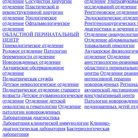
отделение
Сосудистой хирургии
отделение
Ультразвуков
отделение
Пластической и
исследований отделение
реконструктивной хирургии
Рентгеновское отделени
отделение
Урологическое
Эндоскопическое отделе
отделение
Офтальмологическое
Рентгенохирургических 
отделение
диагностики и лечения о
ОБЛАСТНОЙ ПЕРИНАТАЛЬНЫЙ
Отделение онкоурологи
ЦЕНТР
Отделение абдоминальн
Гинекологическое отделение
торакальной онкологии
Родовое отделение
Патологии
Акушерское физиологич
беременности отделение
отделение
Отделение
Новорожденных отделение
анестезиологии-реанима
Акушерское обсервационное
областного перинатальн
отделение
центра
Отделение реани
Педиатрическая служба
интенсивной терапии
Детское неврологическое отделение
новорожденных
Регион
Педиатрическое отделение старшего
акушерский дистанцион
возраста
Детское пульмонологическое
консультативный центр
отделение
Отделение детской
Патологии новорожденн
онкологии и гематологии
Отделение
недоношенных детей отд
патологии новорожденных
Лабораторная диагностика
Лаборатория клинической иммунологии
Клинико-
диагностическая лаборатория
Бактериологическая
лаборатория