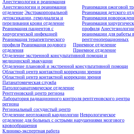
Анестезиология и реанимация
Анестезиологии и реанимации
Реанимация ожоговой т
отделение
Экстракорпоральной
Реанимация детского от
детоксикации, гемодиализа и
Реанимация новорожде
переливания крови отделение
Реанимация хирургическ
Реанимация пациентов с
профиля
Анестезиологии
хирургической инфекцией
реанимации для работы 
Реанимация терапевтического
рентгеноперационных
профиля
Реанимация родового
Приемное отделение
отделения
Приемное отделение
Отделение экстренной консультативной помощи и
медицинской эвакуации
Отделение плановой и экстренной консультативной помощи
Областной центр контактной коррекции зрения
Областной центр контактной коррекции зрения
Патанатомическая служба
Патологоанатомическое отделение
Рентгеновский центр региона
Лаборатория радиационного контроля рентгеновского центра
региона
Региональный сосудистый центр
Отделение неотложной кардиологии
Неврологическое
отделение для больных с острыми нарушениями мозгового
кровообращения
Клинико-экспертная работа