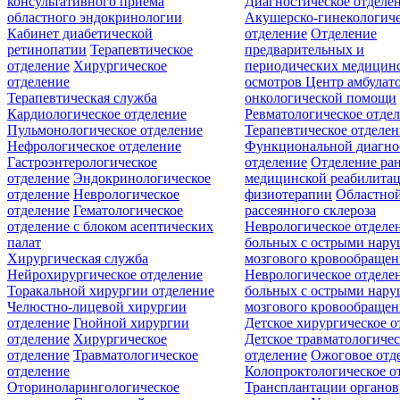
консультативного приёма
Диагностическое отделе
областного эндокринологии
Акушерско-гинекологиче
Кабинет диабетической
отделение
Отделение
ретинопатии
Терапевтическое
предварительных и
отделение
Хирургическое
периодических медицин
отделение
осмотров
Центр амбулат
Терапевтическая служба
онкологической помощи
Кардиологическое отделение
Ревматологическое отде
Пульмонологическое отделение
Терапевтическое отделе
Нефрологическое отделение
Функциональной диагно
Гастроэнтерологическое
отделение
Отделение ра
отделение
Эндокринологическое
медицинской реабилита
отделение
Неврологическое
физиотерапии
Областной
отделение
Гематологическое
рассеянного склероза
отделение c блоком асептических
Неврологическое отделе
палат
больных с острыми нар
Хирургическая служба
мозгового кровообращен
Нейрохирургическое отделение
Неврологическое отделе
Торакальной хирургии отделение
больных с острыми нар
Челюстно-лицевой хирургии
мозгового кровообращен
отделение
Гнойной хирургии
Детское хирургическое о
отделение
Хирургическое
Детское травматологичес
отделение
Травматологическое
отделение
Ожоговое отд
отделение
Колопроктологическое о
Оториноларингологическое
Трансплантации органов