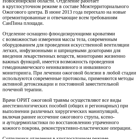
Новосибирской области. Отделение работает
в круглосуточном режиме в составе Межтерриториального
Ожогового центра. В июне 2013 года переехало на новые
отремонтированные и отвечающие всем требованиям
СанПина площади.
Отделение оснащено флюодизирующими кроватями
с возможностью измерения массы тела, современным
оборудованием для проведения искусственной вентиляции
легких, инфузионными и шприцевыми дозаторами для
введения лекарственных веществ, мониторами жизненно
важных функций, имеется возможность проведения
гемодинамического неинвазивного и инвазивного
мониторинга. При лечении ожоговой болезни в любой стадии
используются современные протоколы, применяются методы
активной детоксикации и постоянной заместительной
почечной терапии.
Врачи ОРИТ ожоговой травмы осуществляют все виды
анестезиологических пособий (общих и регионарных) при
выполнении различных хирургических манипуляций,
включая раннее иссечение ожогового струпа, ксено-
и аутодермопластики по восстановлению утраченного
кожного покрова,
реконструктивно-пластические
операции.
Сотрудники отделения в круглосуточном режиме