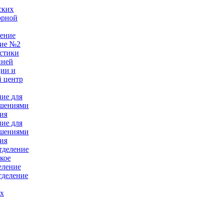
ских
орной
ление
ние №2
стики
нней
ции и
 центр
ние для
ушениями
ия
ние для
ушениями
ия
тделение
кое
еление
тделение
ых
е