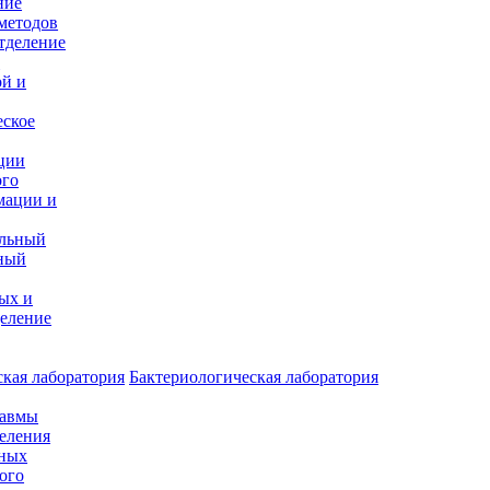
ние
методов
тделение
и
ой и
еское
ции
ого
мации и
альный
ный
ых и
еление
кая лаборатория
Бактериологическая лаборатория
равмы
деления
нных
ого