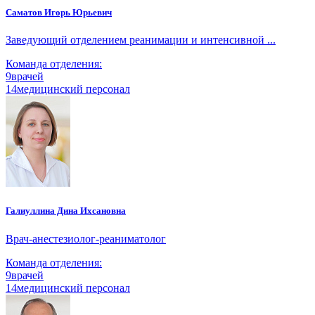
Саматов Игорь Юрьевич
Заведующий отделением реанимации и интенсивной ...
Команда отделения:
9
врачей
14
медицинский персонал
Галиуллина Дина Ихсановна
Врач-анестезиолог-реаниматолог
Команда отделения:
9
врачей
14
медицинский персонал