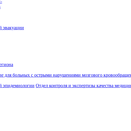
-
в
й эвакуации
егиона
ие для больных с острыми нарушениями мозгового кровообраще
й эпидемиологии
Отдел контроля и экспертизы качества медиц