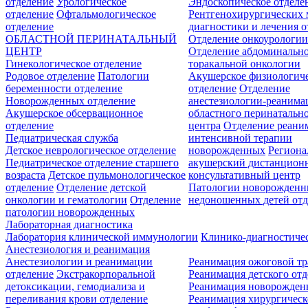
отделение
Урологическое
Эндоскопическое отделе
отделение
Офтальмологическое
Рентгенохирургических 
отделение
диагностики и лечения о
ОБЛАСТНОЙ ПЕРИНАТАЛЬНЫЙ
Отделение онкоурологи
ЦЕНТР
Отделение абдоминальн
Гинекологическое отделение
торакальной онкологии
Родовое отделение
Патологии
Акушерское физиологич
беременности отделение
отделение
Отделение
Новорожденных отделение
анестезиологии-реанима
Акушерское обсервационное
областного перинатальн
отделение
центра
Отделение реани
Педиатрическая служба
интенсивной терапии
Детское неврологическое отделение
новорожденных
Регион
Педиатрическое отделение старшего
акушерский дистанцион
возраста
Детское пульмонологическое
консультативный центр
отделение
Отделение детской
Патологии новорожденн
онкологии и гематологии
Отделение
недоношенных детей отд
патологии новорожденных
Лабораторная диагностика
Лаборатория клинической иммунологии
Клинико-диагностичес
Анестезиология и реанимация
Анестезиологии и реанимации
Реанимация ожоговой т
отделение
Экстракорпоральной
Реанимация детского от
детоксикации, гемодиализа и
Реанимация новорожде
переливания крови отделение
Реанимация хирургическ