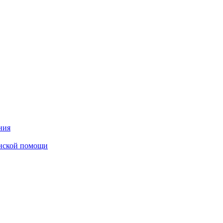
ния
инской помощи