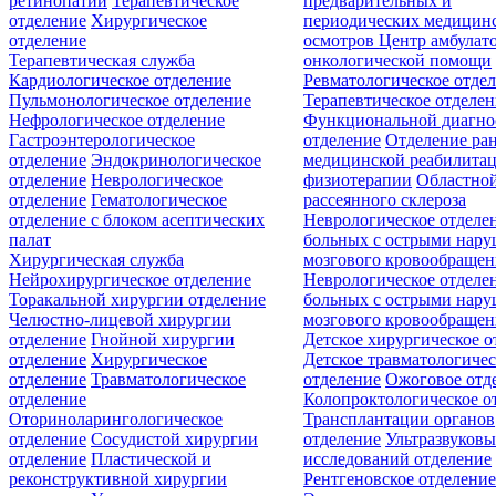
ретинопатии
Терапевтическое
предварительных и
отделение
Хирургическое
периодических медицин
отделение
осмотров
Центр амбулат
Терапевтическая служба
онкологической помощи
Кардиологическое отделение
Ревматологическое отде
Пульмонологическое отделение
Терапевтическое отделе
Нефрологическое отделение
Функциональной диагно
Гастроэнтерологическое
отделение
Отделение ра
отделение
Эндокринологическое
медицинской реабилита
отделение
Неврологическое
физиотерапии
Областной
отделение
Гематологическое
рассеянного склероза
отделение c блоком асептических
Неврологическое отделе
палат
больных с острыми нар
Хирургическая служба
мозгового кровообращен
Нейрохирургическое отделение
Неврологическое отделе
Торакальной хирургии отделение
больных с острыми нар
Челюстно-лицевой хирургии
мозгового кровообращен
отделение
Гнойной хирургии
Детское хирургическое о
отделение
Хирургическое
Детское травматологичес
отделение
Травматологическое
отделение
Ожоговое отд
отделение
Колопроктологическое о
Оториноларингологическое
Трансплантации органов
отделение
Сосудистой хирургии
отделение
Ультразвуков
отделение
Пластической и
исследований отделение
реконструктивной хирургии
Рентгеновское отделени