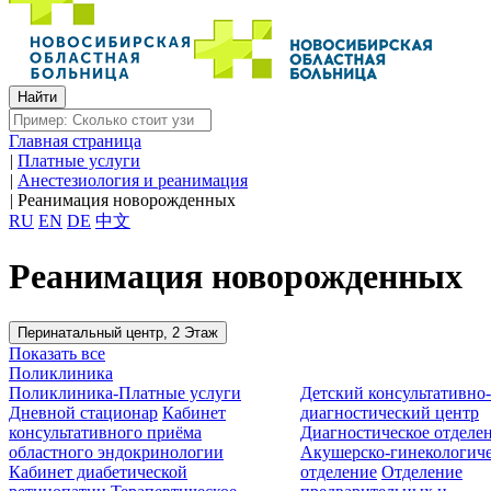
Главная страница
|
Платные услуги
|
Анестезиология и реанимация
|
Реанимация новорожденных
RU
EN
DE
中文
Реанимация новорожденных
Перинатальный центр, 2 Этаж
Показать все
Поликлиника
Поликлиника-Платные услуги
Детский консультативно
Дневной стационар
Кабинет
диагностический центр
консультативного приёма
Диагностическое отделе
областного эндокринологии
Акушерско-гинекологиче
Кабинет диабетической
отделение
Отделение