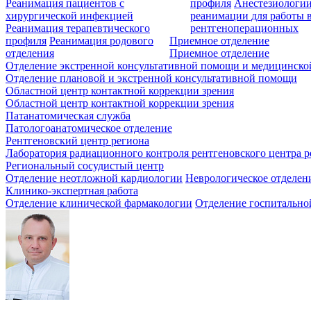
Реанимация пациентов с
профиля
Анестезиологии
хирургической инфекцией
реанимации для работы 
Реанимация терапевтического
рентгеноперационных
профиля
Реанимация родового
Приемное отделение
отделения
Приемное отделение
Отделение экстренной консультативной помощи и медицинско
Отделение плановой и экстренной консультативной помощи
Областной центр контактной коррекции зрения
Областной центр контактной коррекции зрения
Патанатомическая служба
Патологоанатомическое отделение
Рентгеновский центр региона
Лаборатория радиационного контроля рентгеновского центра р
Региональный сосудистый центр
Отделение неотложной кардиологии
Неврологическое отделен
Клинико-экспертная работа
Отделение клинической фармакологии
Отделение госпитально