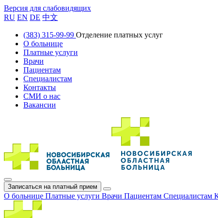
Версия для слабовидящих
RU
EN
DE
中文
(383) 315-99-99
Отделение платных услуг
О больнице
Платные услуги
Врачи
Пациентам
Специалистам
Контакты
СМИ о нас
Вакансии
Записаться на платный прием
О больнице
Платные услуги
Врачи
Пациентам
Специалистам