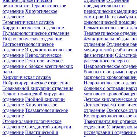
Кабинет диабетической
отделение
Отделение
ретинопатии
Терапевтическое
предварительных и
отделение
Хирургическое
периодических медицин
отделение
осмотров
Центр амбулат
Терапевтическая служба
онкологической помощи
Кардиологическое отделение
Ревматологическое отде
Пульмонологическое отделение
Терапевтическое отделе
Нефрологическое отделение
Функциональной диагно
Гастроэнтерологическое
отделение
Отделение ра
отделение
Эндокринологическое
медицинской реабилита
отделение
Неврологическое
физиотерапии
Областной
отделение
Гематологическое
рассеянного склероза
отделение c блоком асептических
Неврологическое отделе
палат
больных с острыми нар
Хирургическая служба
мозгового кровообращен
Нейрохирургическое отделение
Неврологическое отделе
Торакальной хирургии отделение
больных с острыми нар
Челюстно-лицевой хирургии
мозгового кровообращен
отделение
Гнойной хирургии
Детское хирургическое о
отделение
Хирургическое
Детское травматологичес
отделение
Травматологическое
отделение
Ожоговое отд
отделение
Колопроктологическое о
Оториноларингологическое
Трансплантации органов
отделение
Сосудистой хирургии
отделение
Ультразвуков
отделение
Пластической и
исследований отделение