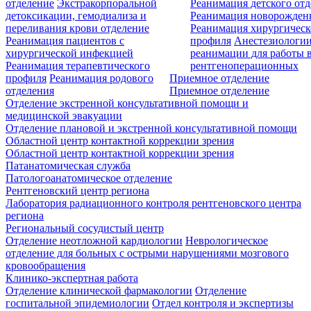
отделение
Экстракорпоральной
Реанимация детского от
детоксикации, гемодиализа и
Реанимация новорожде
переливания крови отделение
Реанимация хирургическ
Реанимация пациентов с
профиля
Анестезиологии
хирургической инфекцией
реанимации для работы 
Реанимация терапевтического
рентгеноперационных
профиля
Реанимация родового
Приемное отделение
отделения
Приемное отделение
Отделение экстренной консультативной помощи и
медицинской эвакуации
Отделение плановой и экстренной консультативной помощи
Областной центр контактной коррекции зрения
Областной центр контактной коррекции зрения
Патанатомическая служба
Патологоанатомическое отделение
Рентгеновский центр региона
Лаборатория радиационного контроля рентгеновского центра
региона
Региональный сосудистый центр
Отделение неотложной кардиологии
Неврологическое
отделение для больных с острыми нарушениями мозгового
кровообращения
Клинико-экспертная работа
Отделение клинической фармакологии
Отделение
госпитальной эпидемиологии
Отдел контроля и экспертизы