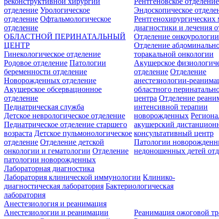
реконструктивной хирургии
Рентгеновское отделени
отделение
Урологическое
Эндоскопическое отделе
отделение
Офтальмологическое
Рентгенохирургических 
отделение
диагностики и лечения о
ОБЛАСТНОЙ ПЕРИНАТАЛЬНЫЙ
Отделение онкоурологи
ЦЕНТР
Отделение абдоминальн
Гинекологическое отделение
торакальной онкологии
Родовое отделение
Патологии
Акушерское физиологич
беременности отделение
отделение
Отделение
Новорожденных отделение
анестезиологии-реанима
Акушерское обсервационное
областного перинатальн
отделение
центра
Отделение реани
Педиатрическая служба
интенсивной терапии
Детское неврологическое отделение
новорожденных
Регион
Педиатрическое отделение старшего
акушерский дистанцион
возраста
Детское пульмонологическое
консультативный центр
отделение
Отделение детской
Патологии новорожденн
онкологии и гематологии
Отделение
недоношенных детей отд
патологии новорожденных
Лабораторная диагностика
Лаборатория клинической иммунологии
Клинико-
диагностическая лаборатория
Бактериологическая
лаборатория
Анестезиология и реанимация
Анестезиологии и реанимации
Реанимация ожоговой т