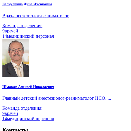
Галиуллина Дина Ихсановна
Врач-анестезиолог-реаниматолог
Команда отделения:
9
врачей
14
медицинский персонал
Шмаков Алексей Николаевич
Главный детский анестезиолог-реаниматолог НСО, ...
Команда отделения:
9
врачей
14
медицинский персонал
Контакты