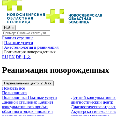
Главная страница
|
Платные услуги
|
Анестезиология и реанимация
|
Реанимация новорожденных
RU
EN
DE
中文
Реанимация новорожденных
Перинатальный центр, 2 Этаж
Показать все
Поликлиника
Поликлиника-Платные услуги
Детский консультативно
Дневной стационар
Кабинет
диагностический центр
консультативного приёма
Диагностическое отделе
областного эндокринологии
Акушерско-гинекологиче