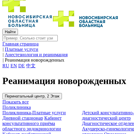
Главная страница
|
Платные услуги
|
Анестезиология и реанимация
|
Реанимация новорожденных
RU
EN
DE
中文
Реанимация новорожденных
Перинатальный центр, 2 Этаж
Показать все
Поликлиника
Поликлиника-Платные услуги
Детский консультативно
Дневной стационар
Кабинет
диагностический центр
консультативного приёма
Диагностическое отделе
областного эндокринологии
Акушерско-гинекологиче