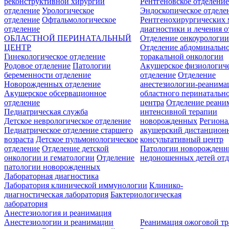
реконструктивной хирургии
Рентгеновское отделени
отделение
Урологическое
Эндоскопическое отделе
отделение
Офтальмологическое
Рентгенохирургических 
отделение
диагностики и лечения о
ОБЛАСТНОЙ ПЕРИНАТАЛЬНЫЙ
Отделение онкоурологи
ЦЕНТР
Отделение абдоминальн
Гинекологическое отделение
торакальной онкологии
Родовое отделение
Патологии
Акушерское физиологич
беременности отделение
отделение
Отделение
Новорожденных отделение
анестезиологии-реанима
Акушерское обсервационное
областного перинатальн
отделение
центра
Отделение реани
Педиатрическая служба
интенсивной терапии
Детское неврологическое отделение
новорожденных
Регион
Педиатрическое отделение старшего
акушерский дистанцион
возраста
Детское пульмонологическое
консультативный центр
отделение
Отделение детской
Патологии новорожденн
онкологии и гематологии
Отделение
недоношенных детей отд
патологии новорожденных
Лабораторная диагностика
Лаборатория клинической иммунологии
Клинико-
диагностическая лаборатория
Бактериологическая
лаборатория
Анестезиология и реанимация
Анестезиологии и реанимации
Реанимация ожоговой т