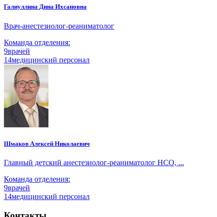
Галиуллина Дина Ихсановна
Врач-анестезиолог-реаниматолог
Команда отделения:
9
врачей
14
медицинский персонал
Шмаков Алексей Николаевич
Главный детский анестезиолог-реаниматолог НСО, ...
Команда отделения:
9
врачей
14
медицинский персонал
Контакты