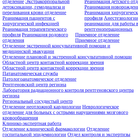
отделение
Экстракорпоральной
Реанимация детского от
детоксикации, гемодиализа и
Реанимация новорожде
переливания крови отделение
Реанимация хирургическ
Реанимация пациентов с
профиля
Анестезиологии
хирургической инфекцией
реанимации для работы 
Реанимация терапевтического
рентгеноперационных
профиля
Реанимация родового
Приемное отделение
отделения
Приемное отделение
Отделение экстренной консультативной помощи и
медицинской эвакуации
Отделение плановой и экстренной консультативной помощи
Областной центр контактной коррекции зрения
Областной центр контактной коррекции зрения
Патанатомическая служба
Патологоанатомическое отделение
Рентгеновский центр региона
Лаборатория радиационного контроля рентгеновского центра
региона
Региональный сосудистый центр
Отделение неотложной кардиологии
Неврологическое
отделение для больных с острыми нарушениями мозгового
кровообращения
Клинико-экспертная работа
Отделение клинической фармакологии
Отделение
госпитальной эпидемиологии
Отдел контроля и экспертизы