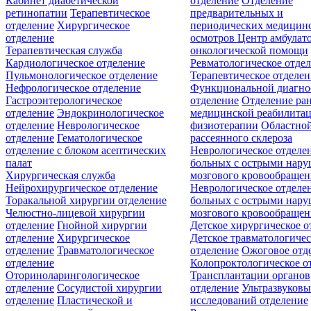
Кабинет диабетической
отделение
Отделение
ретинопатии
Терапевтическое
предварительных и
отделение
Хирургическое
периодических медицин
отделение
осмотров
Центр амбулат
Терапевтическая служба
онкологической помощи
Кардиологическое отделение
Ревматологическое отде
Пульмонологическое отделение
Терапевтическое отделе
Нефрологическое отделение
Функциональной диагно
Гастроэнтерологическое
отделение
Отделение ра
отделение
Эндокринологическое
медицинской реабилита
отделение
Неврологическое
физиотерапии
Областной
отделение
Гематологическое
рассеянного склероза
отделение c блоком асептических
Неврологическое отделе
палат
больных с острыми нар
Хирургическая служба
мозгового кровообращен
Нейрохирургическое отделение
Неврологическое отделе
Торакальной хирургии отделение
больных с острыми нар
Челюстно-лицевой хирургии
мозгового кровообращен
отделение
Гнойной хирургии
Детское хирургическое о
отделение
Хирургическое
Детское травматологичес
отделение
Травматологическое
отделение
Ожоговое отд
отделение
Колопроктологическое о
Оториноларингологическое
Трансплантации органов
отделение
Сосудистой хирургии
отделение
Ультразвуков
отделение
Пластической и
исследований отделение