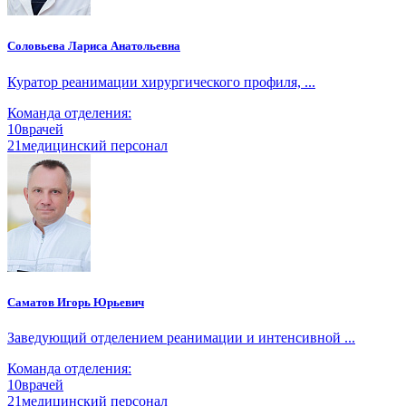
Соловьева Лариса Анатольевна
Куратор реанимации хирургического профиля, ...
Команда отделения:
10
врачей
21
медицинский персонал
Саматов Игорь Юрьевич
Заведующий отделением реанимации и интенсивной ...
Команда отделения:
10
врачей
21
медицинский персонал