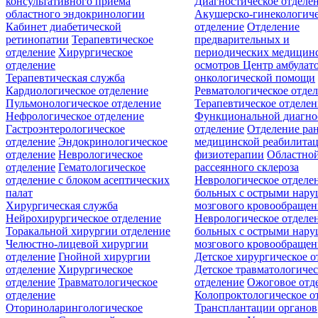
консультативного приёма
Диагностическое отделе
областного эндокринологии
Акушерско-гинекологиче
Кабинет диабетической
отделение
Отделение
ретинопатии
Терапевтическое
предварительных и
отделение
Хирургическое
периодических медицин
отделение
осмотров
Центр амбулат
Терапевтическая служба
онкологической помощи
Кардиологическое отделение
Ревматологическое отде
Пульмонологическое отделение
Терапевтическое отделе
Нефрологическое отделение
Функциональной диагно
Гастроэнтерологическое
отделение
Отделение ра
отделение
Эндокринологическое
медицинской реабилита
отделение
Неврологическое
физиотерапии
Областной
отделение
Гематологическое
рассеянного склероза
отделение c блоком асептических
Неврологическое отделе
палат
больных с острыми нар
Хирургическая служба
мозгового кровообращен
Нейрохирургическое отделение
Неврологическое отделе
Торакальной хирургии отделение
больных с острыми нар
Челюстно-лицевой хирургии
мозгового кровообращен
отделение
Гнойной хирургии
Детское хирургическое о
отделение
Хирургическое
Детское травматологичес
отделение
Травматологическое
отделение
Ожоговое отд
отделение
Колопроктологическое о
Оториноларингологическое
Трансплантации органов