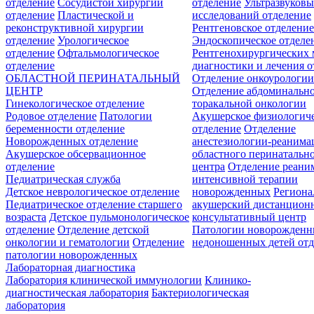
отделение
Сосудистой хирургии
отделение
Ультразвуков
отделение
Пластической и
исследований отделение
реконструктивной хирургии
Рентгеновское отделени
отделение
Урологическое
Эндоскопическое отделе
отделение
Офтальмологическое
Рентгенохирургических 
отделение
диагностики и лечения о
ОБЛАСТНОЙ ПЕРИНАТАЛЬНЫЙ
Отделение онкоурологи
ЦЕНТР
Отделение абдоминальн
Гинекологическое отделение
торакальной онкологии
Родовое отделение
Патологии
Акушерское физиологич
беременности отделение
отделение
Отделение
Новорожденных отделение
анестезиологии-реанима
Акушерское обсервационное
областного перинатальн
отделение
центра
Отделение реани
Педиатрическая служба
интенсивной терапии
Детское неврологическое отделение
новорожденных
Регион
Педиатрическое отделение старшего
акушерский дистанцион
возраста
Детское пульмонологическое
консультативный центр
отделение
Отделение детской
Патологии новорожденн
онкологии и гематологии
Отделение
недоношенных детей отд
патологии новорожденных
Лабораторная диагностика
Лаборатория клинической иммунологии
Клинико-
диагностическая лаборатория
Бактериологическая
лаборатория