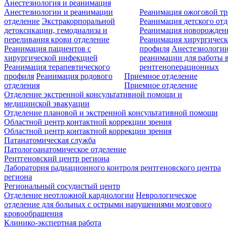
Анестезиология и реанимация
Анестезиологии и реанимации
Реанимация ожоговой т
отделение
Экстракорпоральной
Реанимация детского от
детоксикации, гемодиализа и
Реанимация новорожде
переливания крови отделение
Реанимация хирургическ
Реанимация пациентов с
профиля
Анестезиологии
хирургической инфекцией
реанимации для работы 
Реанимация терапевтического
рентгеноперационных
профиля
Реанимация родового
Приемное отделение
отделения
Приемное отделение
Отделение экстренной консультативной помощи и
медицинской эвакуации
Отделение плановой и экстренной консультативной помощи
Областной центр контактной коррекции зрения
Областной центр контактной коррекции зрения
Патанатомическая служба
Патологоанатомическое отделение
Рентгеновский центр региона
Лаборатория радиационного контроля рентгеновского центра
региона
Региональный сосудистый центр
Отделение неотложной кардиологии
Неврологическое
отделение для больных с острыми нарушениями мозгового
кровообращения
Клинико-экспертная работа