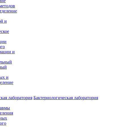
ние
методов
тделение
и
ой и
еское
ции
ого
мации и
альный
ный
ых и
еление
кая лаборатория
Бактериологическая лаборатория
равмы
деления
нных
ого