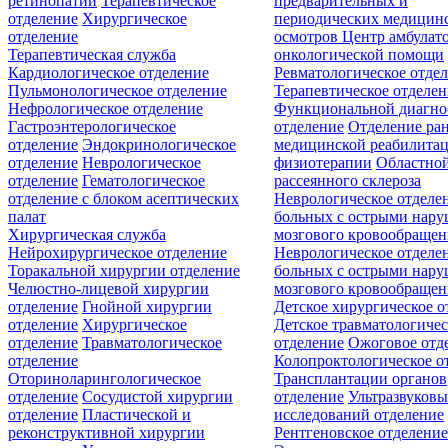
ретинопатии
Терапевтическое
предварительных и
отделение
Хирургическое
периодических медицин
отделение
осмотров
Центр амбулат
Терапевтическая служба
онкологической помощи
Кардиологическое отделение
Ревматологическое отде
Пульмонологическое отделение
Терапевтическое отделе
Нефрологическое отделение
Функциональной диагно
Гастроэнтерологическое
отделение
Отделение ра
отделение
Эндокринологическое
медицинской реабилита
отделение
Неврологическое
физиотерапии
Областной
отделение
Гематологическое
рассеянного склероза
отделение c блоком асептических
Неврологическое отделе
палат
больных с острыми нар
Хирургическая служба
мозгового кровообращен
Нейрохирургическое отделение
Неврологическое отделе
Торакальной хирургии отделение
больных с острыми нар
Челюстно-лицевой хирургии
мозгового кровообращен
отделение
Гнойной хирургии
Детское хирургическое о
отделение
Хирургическое
Детское травматологичес
отделение
Травматологическое
отделение
Ожоговое отд
отделение
Колопроктологическое о
Оториноларингологическое
Трансплантации органов
отделение
Сосудистой хирургии
отделение
Ультразвуков
отделение
Пластической и
исследований отделение
реконструктивной хирургии
Рентгеновское отделени