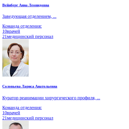
Вейнберг Анна Леонидовна
Заведующая отделением, ...
Команда отделения:
10
врачей
21
медицинский персонал
Соловьева Лариса Анатольевна
Куратор реанимации хирургического профиля, ...
Команда отделения:
10
врачей
21
медицинский персонал