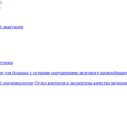
-
в
й эвакуации
егиона
ие для больных с острыми нарушениями мозгового кровообраще
й эпидемиологии
Отдел контроля и экспертизы качества медиц