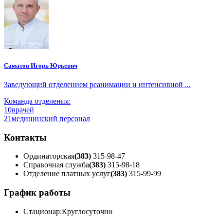
Саматов Игорь Юрьевич
Заведующий отделением реанимации и интенсивной ...
Команда отделения:
10
врачей
21
медицинский персонал
Контакты
Ординаторская
(383)
315-98-47
Справочная служба
(383)
315-98-18
Отделение платных услуг
(383)
315-99-99
График работы
Стационар:
Круглосуточно