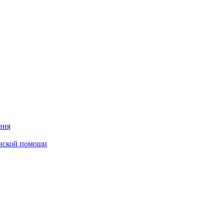
ния
инской помощи