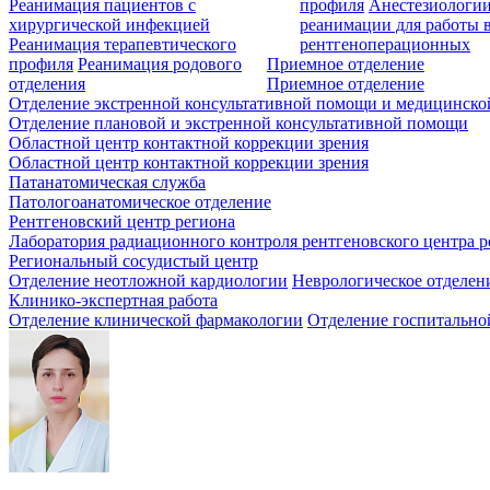
Реанимация пациентов с
профиля
Анестезиологии
хирургической инфекцией
реанимации для работы 
Реанимация терапевтического
рентгеноперационных
профиля
Реанимация родового
Приемное отделение
отделения
Приемное отделение
Отделение экстренной консультативной помощи и медицинско
Отделение плановой и экстренной консультативной помощи
Областной центр контактной коррекции зрения
Областной центр контактной коррекции зрения
Патанатомическая служба
Патологоанатомическое отделение
Рентгеновский центр региона
Лаборатория радиационного контроля рентгеновского центра р
Региональный сосудистый центр
Отделение неотложной кардиологии
Неврологическое отделен
Клинико-экспертная работа
Отделение клинической фармакологии
Отделение госпитально