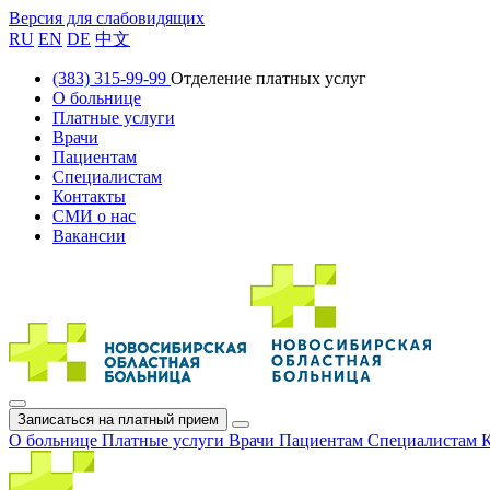
Версия для слабовидящих
RU
EN
DE
中文
(383) 315-99-99
Отделение платных услуг
О больнице
Платные услуги
Врачи
Пациентам
Специалистам
Контакты
СМИ о нас
Вакансии
Записаться на платный прием
О больнице
Платные услуги
Врачи
Пациентам
Специалистам