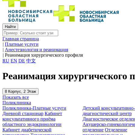
Главная страница
|
Платные услуги
|
Анестезиология и реанимация
|
Реанимация хирургического профиля
RU
EN
DE
中文
Реанимация хирургического 
8 Корпус, 2 Этаж
Показать все
Поликлиника
Поликлиника-Платные услуги
Детский консультативно
Дневной стационар
Кабинет
диагностический центр
консультативного приёма
Диагностическое отделе
областного эндокринологии
Акушерско-гинекологиче
Кабинет диабетической
отделение
Отделение