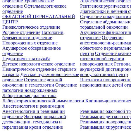
отделение
Урологическое
Эндоскопическое отделе
отделение
Офтальмологическое
Рентгенохирургических 
отделение
диагностики и лечения о
ОБЛАСТНОЙ ПЕРИНАТАЛЬНЫЙ
Отделение онкоурологи
ЦЕНТР
Отделение абдоминальн
Гинекологическое отделение
торакальной онкологии
Родовое отделение
Патологии
Акушерское физиологич
беременности отделение
отделение
Отделение
Новорожденных отделение
анестезиологии-реанима
Акушерское обсервационное
областного перинатальн
отделение
центра
Отделение реани
Педиатрическая служба
интенсивной терапии
Детское неврологическое отделение
новорожденных
Регион
Педиатрическое отделение старшего
акушерский дистанцион
возраста
Детское пульмонологическое
консультативный центр
отделение
Отделение детской
Патологии новорожденн
онкологии и гематологии
Отделение
недоношенных детей отд
патологии новорожденных
Лабораторная диагностика
Лаборатория клинической иммунологии
Клинико-диагностичес
Анестезиология и реанимация
Анестезиологии и реанимации
Реанимация ожоговой т
отделение
Экстракорпоральной
Реанимация детского от
детоксикации, гемодиализа и
Реанимация новорожде
переливания крови отделение
Реанимация хирургическ