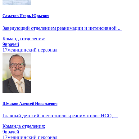
Саматов Игорь Юрьевич
Заведующий отделением реанимации и интенсивной ...
Команда отделения:
9
врачей
17
медицинский персонал
Шмаков Алексей Николаевич
Главный детский анестезиолог-реаниматолог НСО, ...
Команда отделения:
9
врачей
17
медицинский персонал