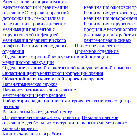
Анестезиология и реанимация
Анестезиологии и реанимации
Реанимация ожоговой т
отделение
Экстракорпоральной
Реанимация детского от
детоксикации, гемодиализа и
Реанимация новорожде
переливания крови отделение
Реанимация хирургическ
Реанимация пациентов с
профиля
Анестезиологии
хирургической инфекцией
реанимации для работы 
Реанимация терапевтического
рентгеноперационных
профиля
Реанимация родового
Приемное отделение
отделения
Приемное отделение
Отделение экстренной консультативной помощи и
медицинской эвакуации
Отделение плановой и экстренной консультативной помощи
Областной центр контактной коррекции зрения
Областной центр контактной коррекции зрения
Патанатомическая служба
Патологоанатомическое отделение
Рентгеновский центр региона
Лаборатория радиационного контроля рентгеновского центра
региона
Региональный сосудистый центр
Отделение неотложной кардиологии
Неврологическое
отделение для больных с острыми нарушениями мозгового
кровообращения
Клинико-экспертная работа