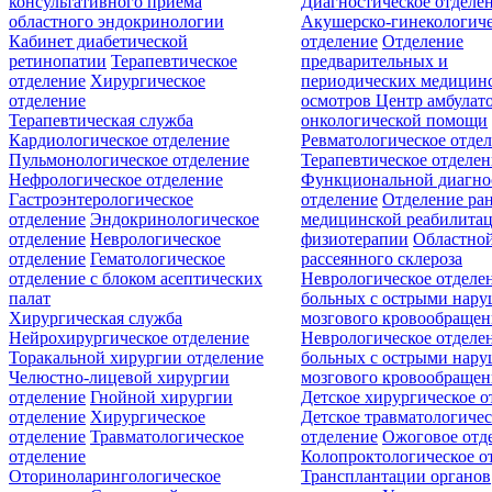
консультативного приёма
Диагностическое отделе
областного эндокринологии
Акушерско-гинекологиче
Кабинет диабетической
отделение
Отделение
ретинопатии
Терапевтическое
предварительных и
отделение
Хирургическое
периодических медицин
отделение
осмотров
Центр амбулат
Терапевтическая служба
онкологической помощи
Кардиологическое отделение
Ревматологическое отде
Пульмонологическое отделение
Терапевтическое отделе
Нефрологическое отделение
Функциональной диагно
Гастроэнтерологическое
отделение
Отделение ра
отделение
Эндокринологическое
медицинской реабилита
отделение
Неврологическое
физиотерапии
Областной
отделение
Гематологическое
рассеянного склероза
отделение c блоком асептических
Неврологическое отделе
палат
больных с острыми нар
Хирургическая служба
мозгового кровообращен
Нейрохирургическое отделение
Неврологическое отделе
Торакальной хирургии отделение
больных с острыми нар
Челюстно-лицевой хирургии
мозгового кровообращен
отделение
Гнойной хирургии
Детское хирургическое о
отделение
Хирургическое
Детское травматологичес
отделение
Травматологическое
отделение
Ожоговое отд
отделение
Колопроктологическое о
Оториноларингологическое
Трансплантации органов