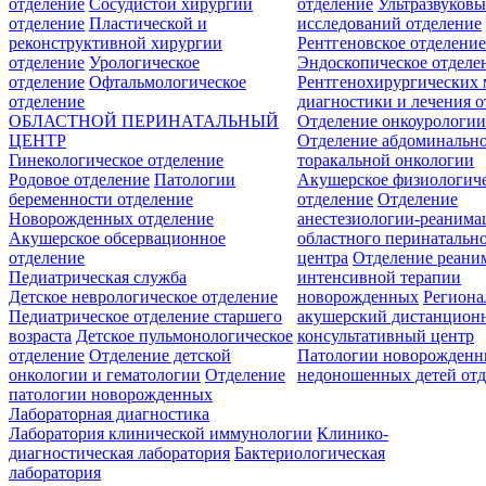
отделение
Сосудистой хирургии
отделение
Ультразвуков
отделение
Пластической и
исследований отделение
реконструктивной хирургии
Рентгеновское отделени
отделение
Урологическое
Эндоскопическое отделе
отделение
Офтальмологическое
Рентгенохирургических 
отделение
диагностики и лечения о
ОБЛАСТНОЙ ПЕРИНАТАЛЬНЫЙ
Отделение онкоурологи
ЦЕНТР
Отделение абдоминальн
Гинекологическое отделение
торакальной онкологии
Родовое отделение
Патологии
Акушерское физиологич
беременности отделение
отделение
Отделение
Новорожденных отделение
анестезиологии-реанима
Акушерское обсервационное
областного перинатальн
отделение
центра
Отделение реани
Педиатрическая служба
интенсивной терапии
Детское неврологическое отделение
новорожденных
Регион
Педиатрическое отделение старшего
акушерский дистанцион
возраста
Детское пульмонологическое
консультативный центр
отделение
Отделение детской
Патологии новорожденн
онкологии и гематологии
Отделение
недоношенных детей отд
патологии новорожденных
Лабораторная диагностика
Лаборатория клинической иммунологии
Клинико-
диагностическая лаборатория
Бактериологическая
лаборатория