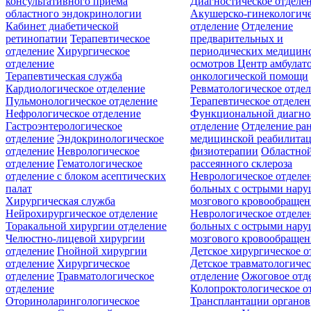
консультативного приёма
Диагностическое отделе
областного эндокринологии
Акушерско-гинекологиче
Кабинет диабетической
отделение
Отделение
ретинопатии
Терапевтическое
предварительных и
отделение
Хирургическое
периодических медицин
отделение
осмотров
Центр амбулат
Терапевтическая служба
онкологической помощи
Кардиологическое отделение
Ревматологическое отде
Пульмонологическое отделение
Терапевтическое отделе
Нефрологическое отделение
Функциональной диагно
Гастроэнтерологическое
отделение
Отделение ра
отделение
Эндокринологическое
медицинской реабилита
отделение
Неврологическое
физиотерапии
Областной
отделение
Гематологическое
рассеянного склероза
отделение c блоком асептических
Неврологическое отделе
палат
больных с острыми нар
Хирургическая служба
мозгового кровообращен
Нейрохирургическое отделение
Неврологическое отделе
Торакальной хирургии отделение
больных с острыми нар
Челюстно-лицевой хирургии
мозгового кровообращен
отделение
Гнойной хирургии
Детское хирургическое о
отделение
Хирургическое
Детское травматологичес
отделение
Травматологическое
отделение
Ожоговое отд
отделение
Колопроктологическое о
Оториноларингологическое
Трансплантации органов