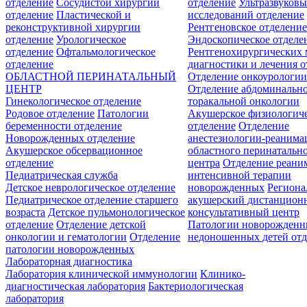
отделение
Сосудистой хирургии
отделение
Ультразвуков
отделение
Пластической и
исследований отделение
реконструктивной хирургии
Рентгеновское отделени
отделение
Урологическое
Эндоскопическое отделе
отделение
Офтальмологическое
Рентгенохирургических 
отделение
диагностики и лечения о
ОБЛАСТНОЙ ПЕРИНАТАЛЬНЫЙ
Отделение онкоурологи
ЦЕНТР
Отделение абдоминальн
Гинекологическое отделение
торакальной онкологии
Родовое отделение
Патологии
Акушерское физиологич
беременности отделение
отделение
Отделение
Новорожденных отделение
анестезиологии-реанима
Акушерское обсервационное
областного перинатальн
отделение
центра
Отделение реани
Педиатрическая служба
интенсивной терапии
Детское неврологическое отделение
новорожденных
Регион
Педиатрическое отделение старшего
акушерский дистанцион
возраста
Детское пульмонологическое
консультативный центр
отделение
Отделение детской
Патологии новорожденн
онкологии и гематологии
Отделение
недоношенных детей отд
патологии новорожденных
Лабораторная диагностика
Лаборатория клинической иммунологии
Клинико-
диагностическая лаборатория
Бактериологическая
лаборатория