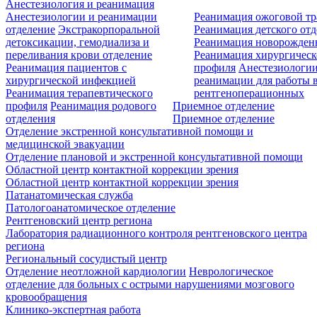
Анестезиология и реанимация
Анестезиологии и реанимации
Реанимация ожоговой т
отделение
Экстракорпоральной
Реанимация детского от
детоксикации, гемодиализа и
Реанимация новорожде
переливания крови отделение
Реанимация хирургическ
Реанимация пациентов с
профиля
Анестезиологии
хирургической инфекцией
реанимации для работы 
Реанимация терапевтического
рентгеноперационных
профиля
Реанимация родового
Приемное отделение
отделения
Приемное отделение
Отделение экстренной консультативной помощи и
медицинской эвакуации
Отделение плановой и экстренной консультативной помощи
Областной центр контактной коррекции зрения
Областной центр контактной коррекции зрения
Патанатомическая служба
Патологоанатомическое отделение
Рентгеновский центр региона
Лаборатория радиационного контроля рентгеновского центра
региона
Региональный сосудистый центр
Отделение неотложной кардиологии
Неврологическое
отделение для больных с острыми нарушениями мозгового
кровообращения
Клинико-экспертная работа