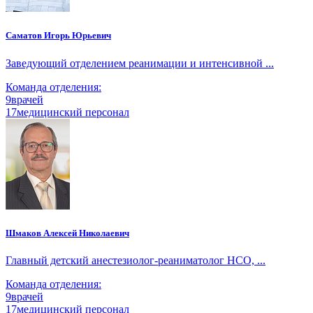
Саматов Игорь Юрьевич
Заведующий отделением реанимации и интенсивной ...
Команда отделения:
9
врачей
17
медицинский персонал
Шмаков Алексей Николаевич
Главный детский анестезиолог-реаниматолог НСО, ...
Команда отделения:
9
врачей
17
медицинский персонал