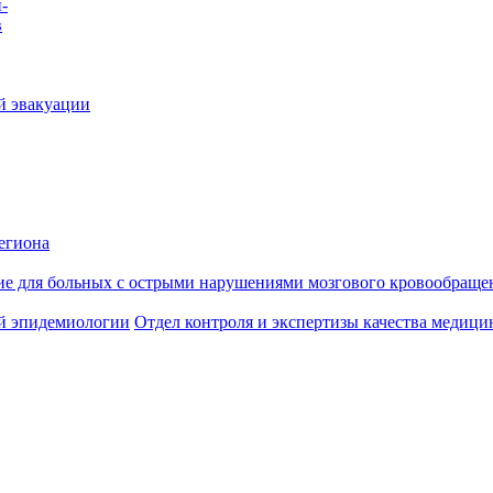
-
в
й эвакуации
егиона
ие для больных с острыми нарушениями мозгового кровообраще
й эпидемиологии
Отдел контроля и экспертизы качества медиц