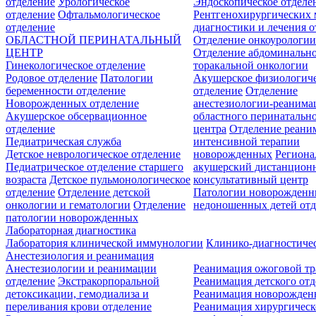
отделение
Урологическое
Эндоскопическое отделе
отделение
Офтальмологическое
Рентгенохирургических 
отделение
диагностики и лечения о
ОБЛАСТНОЙ ПЕРИНАТАЛЬНЫЙ
Отделение онкоурологи
ЦЕНТР
Отделение абдоминальн
Гинекологическое отделение
торакальной онкологии
Родовое отделение
Патологии
Акушерское физиологич
беременности отделение
отделение
Отделение
Новорожденных отделение
анестезиологии-реанима
Акушерское обсервационное
областного перинатальн
отделение
центра
Отделение реани
Педиатрическая служба
интенсивной терапии
Детское неврологическое отделение
новорожденных
Регион
Педиатрическое отделение старшего
акушерский дистанцион
возраста
Детское пульмонологическое
консультативный центр
отделение
Отделение детской
Патологии новорожденн
онкологии и гематологии
Отделение
недоношенных детей отд
патологии новорожденных
Лабораторная диагностика
Лаборатория клинической иммунологии
Клинико-диагностичес
Анестезиология и реанимация
Анестезиологии и реанимации
Реанимация ожоговой т
отделение
Экстракорпоральной
Реанимация детского от
детоксикации, гемодиализа и
Реанимация новорожде
переливания крови отделение
Реанимация хирургическ