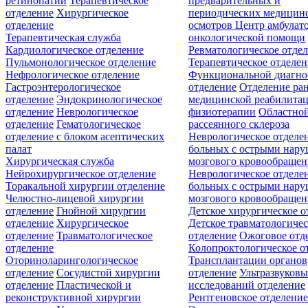
ретинопатии
Терапевтическое
предварительных и
отделение
Хирургическое
периодических медицин
отделение
осмотров
Центр амбулат
Терапевтическая служба
онкологической помощи
Кардиологическое отделение
Ревматологическое отде
Пульмонологическое отделение
Терапевтическое отделе
Нефрологическое отделение
Функциональной диагно
Гастроэнтерологическое
отделение
Отделение ра
отделение
Эндокринологическое
медицинской реабилита
отделение
Неврологическое
физиотерапии
Областной
отделение
Гематологическое
рассеянного склероза
отделение c блоком асептических
Неврологическое отделе
палат
больных с острыми нар
Хирургическая служба
мозгового кровообращен
Нейрохирургическое отделение
Неврологическое отделе
Торакальной хирургии отделение
больных с острыми нар
Челюстно-лицевой хирургии
мозгового кровообращен
отделение
Гнойной хирургии
Детское хирургическое о
отделение
Хирургическое
Детское травматологичес
отделение
Травматологическое
отделение
Ожоговое отд
отделение
Колопроктологическое о
Оториноларингологическое
Трансплантации органов
отделение
Сосудистой хирургии
отделение
Ультразвуков
отделение
Пластической и
исследований отделение
реконструктивной хирургии
Рентгеновское отделени