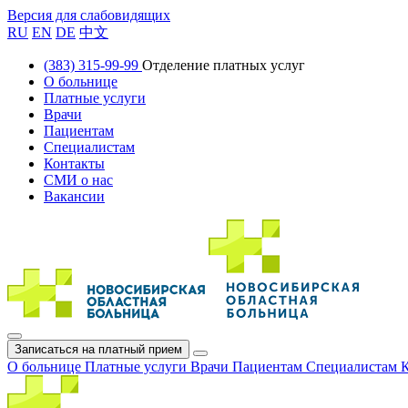
Версия для слабовидящих
RU
EN
DE
中文
(383) 315-99-99
Отделение платных услуг
О больнице
Платные услуги
Врачи
Пациентам
Специалистам
Контакты
СМИ о нас
Вакансии
Записаться на платный прием
О больнице
Платные услуги
Врачи
Пациентам
Специалистам