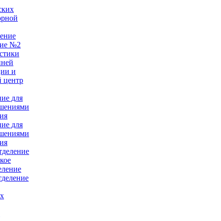
ских
орной
ление
ние №2
стики
нней
ции и
 центр
ние для
ушениями
ия
ние для
ушениями
ия
тделение
кое
еление
тделение
ых
е