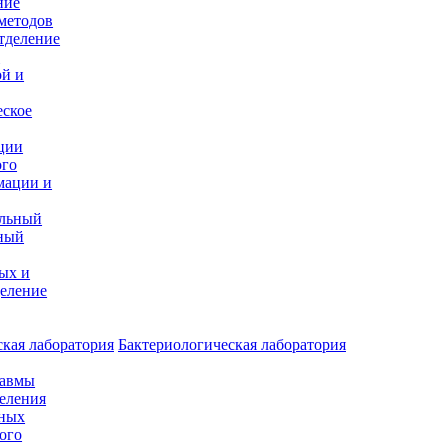
ние
методов
тделение
и
ой и
еское
ции
ого
мации и
альный
ный
ых и
еление
кая лаборатория
Бактериологическая лаборатория
равмы
деления
нных
ого