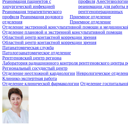
Реанимация пациентов с
профиля
Анестезиологии
хирургической инфекцией
реанимации для работы 
Реанимация терапевтического
рентгеноперационных
профиля
Реанимация родового
Приемное отделение
отделения
Приемное отделение
Отделение экстренной консультативной помощи и медицинско
Отделение плановой и экстренной консультативной помощи
Областной центр контактной коррекции зрения
Областной центр контактной коррекции зрения
Патанатомическая служба
Патологоанатомическое отделение
Рентгеновский центр региона
Лаборатория радиационного контроля рентгеновского центра р
Региональный сосудистый центр
Отделение неотложной кардиологии
Неврологическое отделен
Клинико-экспертная работа
Отделение клинической фармакологии
Отделение госпитально