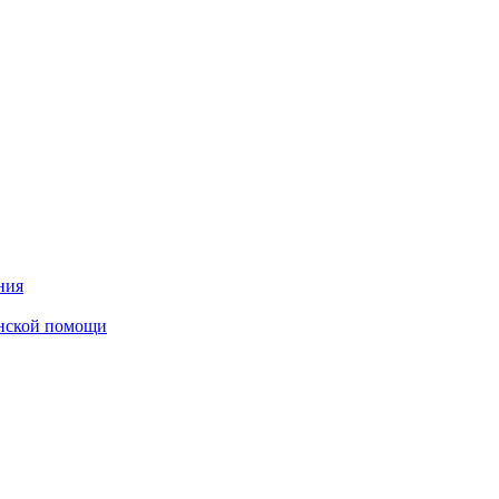
ния
инской помощи