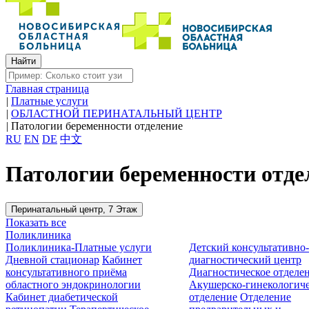
Главная страница
|
Платные услуги
|
ОБЛАСТНОЙ ПЕРИНАТАЛЬНЫЙ ЦЕНТР
|
Патологии беременности отделение
RU
EN
DE
中文
Патологии беременности отде
Перинатальный центр, 7 Этаж
Показать все
Поликлиника
Поликлиника-Платные услуги
Детский консультативно
Дневной стационар
Кабинет
диагностический центр
консультативного приёма
Диагностическое отделе
областного эндокринологии
Акушерско-гинекологиче
Кабинет диабетической
отделение
Отделение