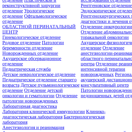
отделение
Пластической и
исследований отделение
реконструктивной хирургии
Рентгеновское отделени
отделение
Урологическое
Эндоскопическое отделе
отделение
Офтальмологическое
Рентгенохирургических 
отделение
диагностики и лечения о
ОБЛАСТНОЙ ПЕРИНАТАЛЬНЫЙ
Отделение онкоурологи
ЦЕНТР
Отделение абдоминальн
Гинекологическое отделение
торакальной онкологии
Родовое отделение
Патологии
Акушерское физиологич
беременности отделение
отделение
Отделение
Новорожденных отделение
анестезиологии-реанима
Акушерское обсервационное
областного перинатальн
отделение
центра
Отделение реани
Педиатрическая служба
интенсивной терапии
Детское неврологическое отделение
новорожденных
Регион
Педиатрическое отделение старшего
акушерский дистанцион
возраста
Детское пульмонологическое
консультативный центр
отделение
Отделение детской
Патологии новорожденн
онкологии и гематологии
Отделение
недоношенных детей отд
патологии новорожденных
Лабораторная диагностика
Лаборатория клинической иммунологии
Клинико-
диагностическая лаборатория
Бактериологическая
лаборатория
Анестезиология и реанимация