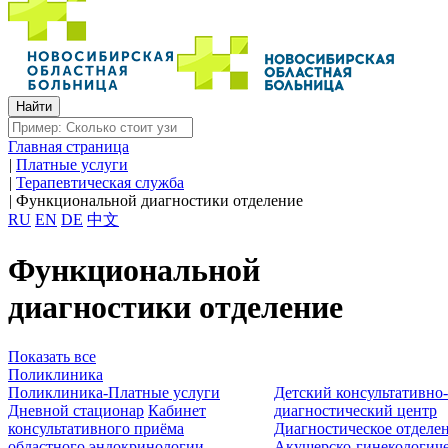
Главная страница
|
Платные услуги
|
Терапевтическая служба
|
Функциональной диагностики отделение
RU
EN
DE
中文
Функциональной
диагностики отделение
Показать все
Поликлиника
Поликлиника-Платные услуги
Детский консультативно
Дневной стационар
Кабинет
диагностический центр
консультативного приёма
Диагностическое отделе
областного эндокринологии
Акушерско-гинекологиче