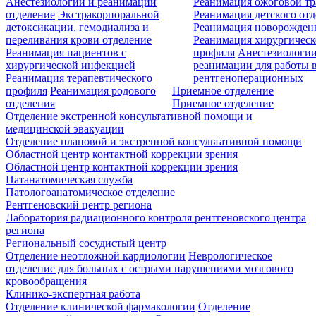
Анестезиологии и реанимации
Реанимация ожоговой т
отделение
Экстракорпоральной
Реанимация детского от
детоксикации, гемодиализа и
Реанимация новорожде
переливания крови отделение
Реанимация хирургическ
Реанимация пациентов с
профиля
Анестезиологии
хирургической инфекцией
реанимации для работы 
Реанимация терапевтического
рентгеноперационных
профиля
Реанимация родового
Приемное отделение
отделения
Приемное отделение
Отделение экстренной консультативной помощи и
медицинской эвакуации
Отделение плановой и экстренной консультативной помощи
Областной центр контактной коррекции зрения
Областной центр контактной коррекции зрения
Патанатомическая служба
Патологоанатомическое отделение
Рентгеновский центр региона
Лаборатория радиационного контроля рентгеновского центра
региона
Региональный сосудистый центр
Отделение неотложной кардиологии
Неврологическое
отделение для больных с острыми нарушениями мозгового
кровообращения
Клинико-экспертная работа
Отделение клинической фармакологии
Отделение