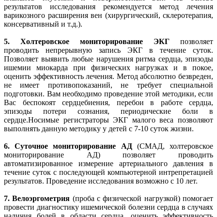
результатов исследования рекомендуется метод лечения
варикозного расширения вен (хирургический, склеротерапия,
консервативный и т.д.).
5.
Холтеровское мониторирование ЭКГ
позволяет
проводить непрерывную запись ЭКГ в течение суток.
Позволяет выявить любые нарушения ритма сердца, эпизоды
ишемии миокарда при физических нагрузках и в покое,
оценить эффективность лечения. Метод абсолютно безвреден,
не имеет противопоказаний, не требует специальной
подготовки. Вам необходимо проведение этой методики, если
Вас беспокоят сердцебиения, перебои в работе сердца,
эпизоды потери сознания, периодические боли в
сердце.Носимые регистраторы ЭКГ малого веса позволяют
выполнять данную методику у детей с 7-10 суток жизни.
6.
Суточное мониторирование АД
(СМАД, холтеровское
мониторирование АД) позволяет проводить
автоматизированное измерение артериального давления в
течение суток с последующей компьютерной интрепретацией
результатов. Проведение исследования возможно с 10 лет.
7.
Велоэргометрия
(проба с физической нагрузкой) помогает
провести диагностику ишемической болезни сердца в случаях
наличия болей в области сердца, оценить эффективность