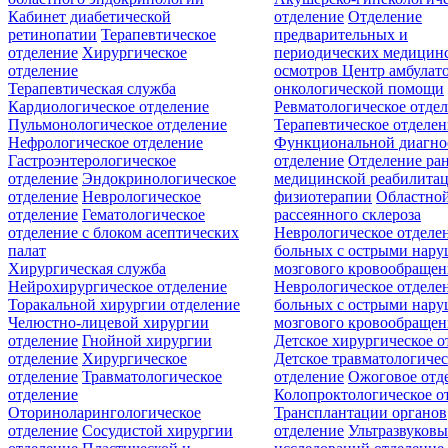
Кабинет диабетической
отделение
Отделение
ретинопатии
Терапевтическое
предварительных и
отделение
Хирургическое
периодических медицин
отделение
осмотров
Центр амбулат
Терапевтическая служба
онкологической помощи
Кардиологическое отделение
Ревматологическое отде
Пульмонологическое отделение
Терапевтическое отделе
Нефрологическое отделение
Функциональной диагно
Гастроэнтерологическое
отделение
Отделение ра
отделение
Эндокринологическое
медицинской реабилита
отделение
Неврологическое
физиотерапии
Областной
отделение
Гематологическое
рассеянного склероза
отделение c блоком асептических
Неврологическое отделе
палат
больных с острыми нар
Хирургическая служба
мозгового кровообращен
Нейрохирургическое отделение
Неврологическое отделе
Торакальной хирургии отделение
больных с острыми нар
Челюстно-лицевой хирургии
мозгового кровообращен
отделение
Гнойной хирургии
Детское хирургическое о
отделение
Хирургическое
Детское травматологичес
отделение
Травматологическое
отделение
Ожоговое отд
отделение
Колопроктологическое о
Оториноларингологическое
Трансплантации органов
отделение
Сосудистой хирургии
отделение
Ультразвуков