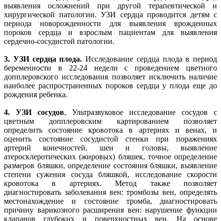
выявления осложнений при другой терапевтической и
хирургической патологии. УЗИ сердца проводится детям с
периода новорожденности для выявления врожденных
пороков сердца и взрослым пациентам для выявления
сердечно-сосудистой патологии.
3.
УЗИ сердца плода.
Исследование сердца плода в период
беременности в 22-24 недели с проведением цветного
допплеровского исследования позволяет исключить наличие
наиболее распространенных пороков сердца у плода еще до
рождения ребенка.
4.
УЗИ сосудов
, Ультразвуковое исследование сосудов с
цветным допплеровским картированием позволяет
определить состояние кровотока в артериях и венах, и
оценить состояние сосудистой стенки при поражениях
артерий конечностей, шеи и головы, выявление
атеросклеротических (жировых) бляшек, точное определение
размеров бляшки, определение состояния бляшки, выявление
степени сужения сосуда бляшкой, исследование скорости
кровотока в артериях. Метод также позволяет
диагностировать заболевания вен: тромбозы вен, определять
местонахождение и состояние тромба, диагностировать
причину варикозного расширения вен: нарушение функции
клапанов глубоких и поверхностных вен. На основе