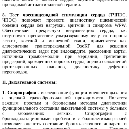
проводимой антиангинальной терапии.
8.
Тест чреспищеводной стимуляции сердца
(ТЧПЭС,
ЧПЭС) позволяет провести диагностику ишемической
болезни сердца без нагрузки, аритмий и синдрома WPW.
Обеспечивает прекрасную визуализацию сердца, т.к.
отсутствует препятствие ультразвуковому лучу со стороны
легких, костной и мышечной ткани, применяется как
альтернатива трансторакальной ЭхоКГ для решения
диагностических задач при эндокардите, расслоении аорты,
источника тромбоэмболий при мерцании, трепетании
предсердий, врожденных пороках сердца, оценки осложнений
протезированных клапанов, диагностику дефектов
перегородок.
II. Дыхательной системы:
1
.
Спирография
- исследование функции внешнего дыхания
с оценкой трахеобронхиальной проходимости. Является
важным, простым и безопасным методом диагностики
функционального состояния дыхательной системы у больных
с заболеваниях легких. Спирография с
бронходилатационными пробами и с бодиплетизмографией
позволяет оценить состояние бронхо-легочного аппарата и
эффективность применяемой терапии. Наличие