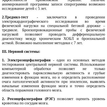
анимированной программы записи спирограммы возможно
исследование детей с 5 лет.
2.
Тредмил-тест
- заключается в проведении
электрокардиографического исследования во время
физической нагрузки на специальной беговой дорожке –
тредмиле. Бронхопровокационные пробы с физической
нагрузкой позволяют проводить дифференциальную
диагностику между хроническим ХОБЛ и бронхиальной
астмой. Возможно выполнение методики с 7 лет.
III. Нервной системы:
1.
Электроэнцефалография
- один из основных методов
тестирования центральной нервной системы. Использование
компьютерной обработки позволяет не только
диагностировать пароксизмальную активность и грубые
изменения в функции мозга, но и определить расположение
очага патологической активности при эпилепсии, выявлять
начальные изменения функции мозга и точно определить
область поражения головного мозга.
2.
Реоэнцефалография (РЭГ)
позволяет оценить уровень
кровотока по сосудам мозга.