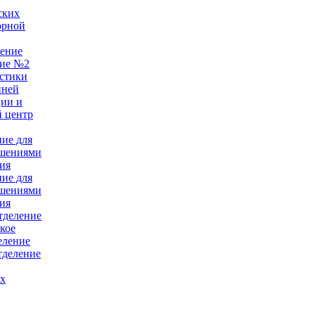
ских
орной
ление
ние №2
стики
нней
ции и
 центр
ние для
ушениями
ия
ние для
ушениями
ия
тделение
кое
еление
тделение
ых
е