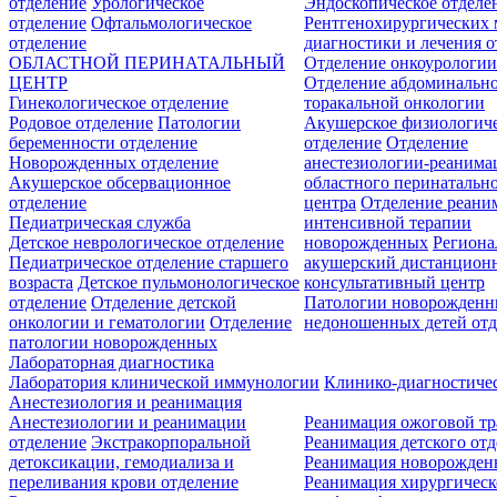
отделение
Урологическое
Эндоскопическое отделе
отделение
Офтальмологическое
Рентгенохирургических 
отделение
диагностики и лечения о
ОБЛАСТНОЙ ПЕРИНАТАЛЬНЫЙ
Отделение онкоурологи
ЦЕНТР
Отделение абдоминальн
Гинекологическое отделение
торакальной онкологии
Родовое отделение
Патологии
Акушерское физиологич
беременности отделение
отделение
Отделение
Новорожденных отделение
анестезиологии-реанима
Акушерское обсервационное
областного перинатальн
отделение
центра
Отделение реани
Педиатрическая служба
интенсивной терапии
Детское неврологическое отделение
новорожденных
Регион
Педиатрическое отделение старшего
акушерский дистанцион
возраста
Детское пульмонологическое
консультативный центр
отделение
Отделение детской
Патологии новорожденн
онкологии и гематологии
Отделение
недоношенных детей отд
патологии новорожденных
Лабораторная диагностика
Лаборатория клинической иммунологии
Клинико-диагностичес
Анестезиология и реанимация
Анестезиологии и реанимации
Реанимация ожоговой т
отделение
Экстракорпоральной
Реанимация детского от
детоксикации, гемодиализа и
Реанимация новорожде
переливания крови отделение
Реанимация хирургическ