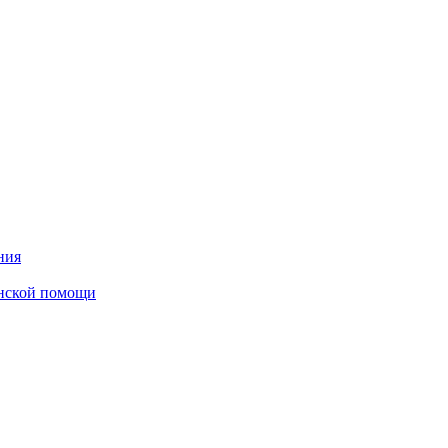
ния
инской помощи