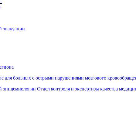
-
в
й эвакуации
егиона
ие для больных с острыми нарушениями мозгового кровообраще
й эпидемиологии
Отдел контроля и экспертизы качества медиц