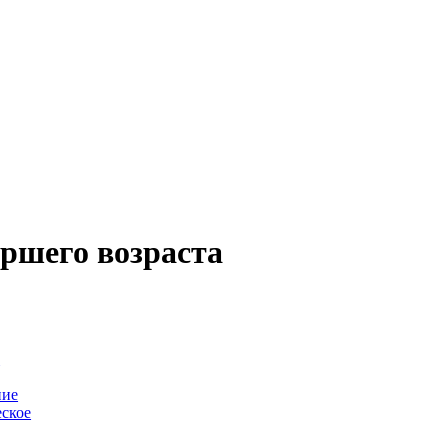
аршего возраста
-
ние
ское