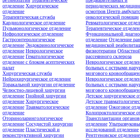
ретинопатии
Терапевтическое
предварительных и
отделение
Хирургическое
периодических медицин
отделение
осмотров
Центр амбулат
Терапевтическая служба
онкологической помощи
Кардиологическое отделение
Ревматологическое отде
Пульмонологическое отделение
Терапевтическое отделе
Нефрологическое отделение
Функциональной диагно
Гастроэнтерологическое
отделение
Отделение ра
отделение
Эндокринологическое
медицинской реабилита
отделение
Неврологическое
физиотерапии
Областной
отделение
Гематологическое
рассеянного склероза
отделение c блоком асептических
Неврологическое отделе
палат
больных с острыми нар
Хирургическая служба
мозгового кровообращен
Нейрохирургическое отделение
Неврологическое отделе
Торакальной хирургии отделение
больных с острыми нар
Челюстно-лицевой хирургии
мозгового кровообращен
отделение
Гнойной хирургии
Детское хирургическое о
отделение
Хирургическое
Детское травматологичес
отделение
Травматологическое
отделение
Ожоговое отд
отделение
Колопроктологическое о
Оториноларингологическое
Трансплантации органов
отделение
Сосудистой хирургии
отделение
Ультразвуков
отделение
Пластической и
исследований отделение
реконструктивной хирургии
Рентгеновское отделени