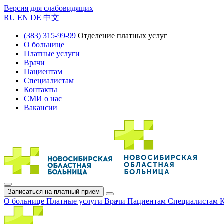
Версия для слабовидящих
RU
EN
DE
中文
(383) 315-99-99
Отделение платных услуг
О больнице
Платные услуги
Врачи
Пациентам
Специалистам
Контакты
СМИ о нас
Вакансии
Записаться на платный прием
О больнице
Платные услуги
Врачи
Пациентам
Специалистам