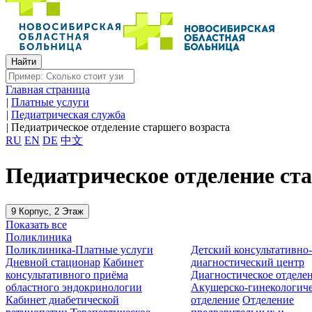
Главная страница
|
Платные услуги
|
Педиатрическая служба
|
Педиатрическое отделение старшего возраста
RU
EN
DE
中文
Педиатрическое отделение ст
9 Корпус, 2 Этаж
Показать все
Поликлиника
Поликлиника-Платные услуги
Детский консультативно
Дневной стационар
Кабинет
диагностический центр
консультативного приёма
Диагностическое отделе
областного эндокринологии
Акушерско-гинекологиче
Кабинет диабетической
отделение
Отделение