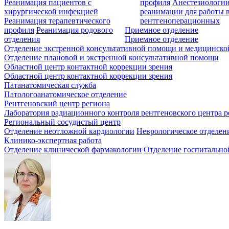
Реанимация пациентов с
профиля
Анестезиологии
хирургической инфекцией
реанимации для работы 
Реанимация терапевтического
рентгеноперационных
профиля
Реанимация родового
Приемное отделение
отделения
Приемное отделение
Отделение экстренной консультативной помощи и медицинско
Отделение плановой и экстренной консультативной помощи
Областной центр контактной коррекции зрения
Областной центр контактной коррекции зрения
Патанатомическая служба
Патологоанатомическое отделение
Рентгеновский центр региона
Лаборатория радиационного контроля рентгеновского центра р
Региональный сосудистый центр
Отделение неотложной кардиологии
Неврологическое отделен
Клинико-экспертная работа
Отделение клинической фармакологии
Отделение госпитально