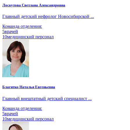
Лоскутова Светлана Александровна
Главный детский нефролог Новосибирской ...
Команда отделения:
5
врачей
10
медицинский персонал
Благитко Наталья Евгеньевна
Главный внештатный детский специалист ...
Команда отделения:
5
врачей
10
медицинский персонал