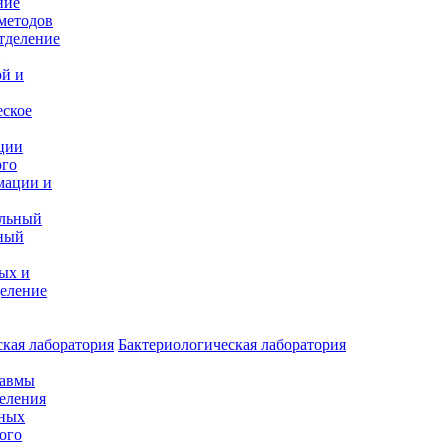
ние
методов
тделение
и
ой и
еское
ции
ого
мации и
альный
ный
ых и
еление
кая лаборатория
Бактериологическая лаборатория
равмы
деления
нных
ого