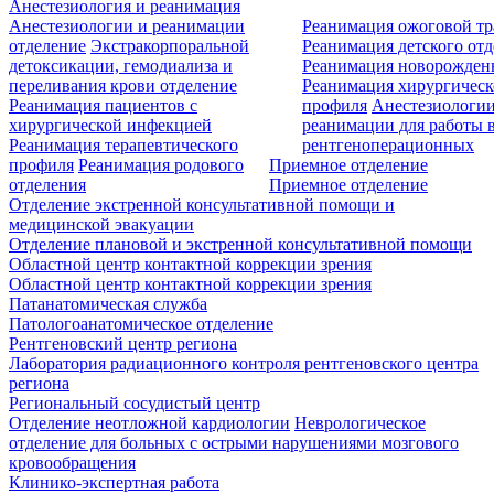
Анестезиология и реанимация
Анестезиологии и реанимации
Реанимация ожоговой т
отделение
Экстракорпоральной
Реанимация детского от
детоксикации, гемодиализа и
Реанимация новорожде
переливания крови отделение
Реанимация хирургическ
Реанимация пациентов с
профиля
Анестезиологии
хирургической инфекцией
реанимации для работы 
Реанимация терапевтического
рентгеноперационных
профиля
Реанимация родового
Приемное отделение
отделения
Приемное отделение
Отделение экстренной консультативной помощи и
медицинской эвакуации
Отделение плановой и экстренной консультативной помощи
Областной центр контактной коррекции зрения
Областной центр контактной коррекции зрения
Патанатомическая служба
Патологоанатомическое отделение
Рентгеновский центр региона
Лаборатория радиационного контроля рентгеновского центра
региона
Региональный сосудистый центр
Отделение неотложной кардиологии
Неврологическое
отделение для больных с острыми нарушениями мозгового
кровообращения
Клинико-экспертная работа