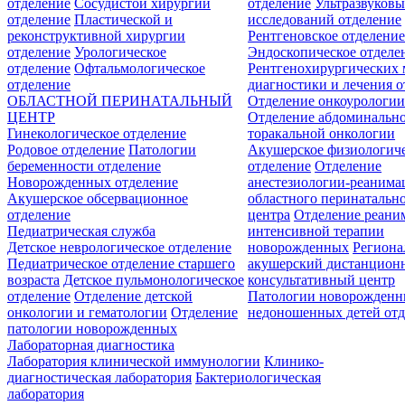
отделение
Сосудистой хирургии
отделение
Ультразвуков
отделение
Пластической и
исследований отделение
реконструктивной хирургии
Рентгеновское отделени
отделение
Урологическое
Эндоскопическое отделе
отделение
Офтальмологическое
Рентгенохирургических 
отделение
диагностики и лечения о
ОБЛАСТНОЙ ПЕРИНАТАЛЬНЫЙ
Отделение онкоурологи
ЦЕНТР
Отделение абдоминальн
Гинекологическое отделение
торакальной онкологии
Родовое отделение
Патологии
Акушерское физиологич
беременности отделение
отделение
Отделение
Новорожденных отделение
анестезиологии-реанима
Акушерское обсервационное
областного перинатальн
отделение
центра
Отделение реани
Педиатрическая служба
интенсивной терапии
Детское неврологическое отделение
новорожденных
Регион
Педиатрическое отделение старшего
акушерский дистанцион
возраста
Детское пульмонологическое
консультативный центр
отделение
Отделение детской
Патологии новорожденн
онкологии и гематологии
Отделение
недоношенных детей отд
патологии новорожденных
Лабораторная диагностика
Лаборатория клинической иммунологии
Клинико-
диагностическая лаборатория
Бактериологическая
лаборатория