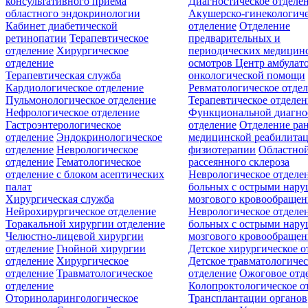
консультативного приёма
Диагностическое отделе
областного эндокринологии
Акушерско-гинекологиче
Кабинет диабетической
отделение
Отделение
ретинопатии
Терапевтическое
предварительных и
отделение
Хирургическое
периодических медицин
отделение
осмотров
Центр амбулат
Терапевтическая служба
онкологической помощи
Кардиологическое отделение
Ревматологическое отде
Пульмонологическое отделение
Терапевтическое отделе
Нефрологическое отделение
Функциональной диагно
Гастроэнтерологическое
отделение
Отделение ра
отделение
Эндокринологическое
медицинской реабилита
отделение
Неврологическое
физиотерапии
Областной
отделение
Гематологическое
рассеянного склероза
отделение c блоком асептических
Неврологическое отделе
палат
больных с острыми нар
Хирургическая служба
мозгового кровообращен
Нейрохирургическое отделение
Неврологическое отделе
Торакальной хирургии отделение
больных с острыми нар
Челюстно-лицевой хирургии
мозгового кровообращен
отделение
Гнойной хирургии
Детское хирургическое о
отделение
Хирургическое
Детское травматологичес
отделение
Травматологическое
отделение
Ожоговое отд
отделение
Колопроктологическое о
Оториноларингологическое
Трансплантации органов