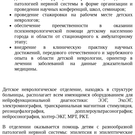
патологией нервной системы в форме организации и
проведении научных конференций, школ, семинаров;
проведение стажировки на рабочем месте детских
неврологов;
обеспечение преемственности в оказании
психоневрологической помощи детскому населению
города и области от стационарного к амбулаторному
этапу;
внедрение в клиническую практику научных
достижений, передового отечественного и зарубежного
опыта в области детской неврологии, ориентир в
лечении заболеваний на данные доказательной
медицины.
Детское неврологическое отделение, находясь в структуре
больницы, располагает всем имеющимся оборудованием для
нейрофункциональной диагностики: ЭЭГ, ЭхоЭГ,
электромиография, транскраниальная магнитная стимуляция,
реоэнцефалография, допплероультрасонография;
нейросонография, холтер-ЭКГ, МРТ, РКТ.
В отделении оказывается помощь детям с разнообразной
патологией нервной системы: эпилепсия и эпилептические