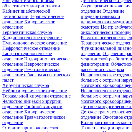
консультативного приёма
Диагностическое отделе
областного эндокринологии
Акушерско-гинекологиче
Кабинет диабетической
отделение
Отделение
ретинопатии
Терапевтическое
предварительных и
отделение
Хирургическое
периодических медицин
отделение
осмотров
Центр амбулат
Терапевтическая служба
онкологической помощи
Кардиологическое отделение
Ревматологическое отде
Пульмонологическое отделение
Терапевтическое отделе
Нефрологическое отделение
Функциональной диагно
Гастроэнтерологическое
отделение
Отделение ра
отделение
Эндокринологическое
медицинской реабилита
отделение
Неврологическое
физиотерапии
Областной
отделение
Гематологическое
рассеянного склероза
отделение c блоком асептических
Неврологическое отделе
палат
больных с острыми нар
Хирургическая служба
мозгового кровообращен
Нейрохирургическое отделение
Неврологическое отделе
Торакальной хирургии отделение
больных с острыми нар
Челюстно-лицевой хирургии
мозгового кровообращен
отделение
Гнойной хирургии
Детское хирургическое о
отделение
Хирургическое
Детское травматологичес
отделение
Травматологическое
отделение
Ожоговое отд
отделение
Колопроктологическое о
Оториноларингологическое
Трансплантации органов