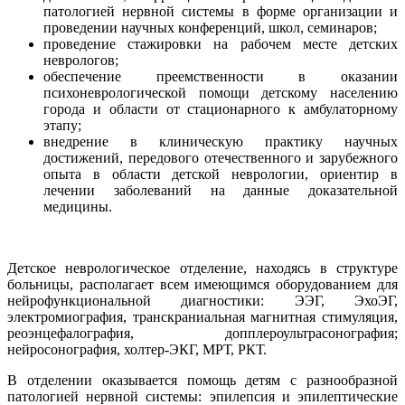
патологией нервной системы в форме организации и
проведении научных конференций, школ, семинаров;
проведение стажировки на рабочем месте детских
неврологов;
обеспечение преемственности в оказании
психоневрологической помощи детскому населению
города и области от стационарного к амбулаторному
этапу;
внедрение в клиническую практику научных
достижений, передового отечественного и зарубежного
опыта в области детской неврологии, ориентир в
лечении заболеваний на данные доказательной
медицины.
Детское неврологическое отделение, находясь в структуре
больницы, располагает всем имеющимся оборудованием для
нейрофункциональной диагностики: ЭЭГ, ЭхоЭГ,
электромиография, транскраниальная магнитная стимуляция,
реоэнцефалография, допплероультрасонография;
нейросонография, холтер-ЭКГ, МРТ, РКТ.
В отделении оказывается помощь детям с разнообразной
патологией нервной системы: эпилепсия и эпилептические