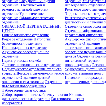
отделение
Сосудистой хирургии
отделение
Ультразвуков
отделение
Пластической и
исследований отделение
реконструктивной хирургии
Рентгеновское отделени
отделение
Урологическое
Эндоскопическое отделе
отделение
Офтальмологическое
Рентгенохирургических 
отделение
диагностики и лечения о
ОБЛАСТНОЙ ПЕРИНАТАЛЬНЫЙ
Отделение онкоурологи
ЦЕНТР
Отделение абдоминальн
Гинекологическое отделение
торакальной онкологии
Родовое отделение
Патологии
Акушерское физиологич
беременности отделение
отделение
Отделение
Новорожденных отделение
анестезиологии-реанима
Акушерское обсервационное
областного перинатальн
отделение
центра
Отделение реани
Педиатрическая служба
интенсивной терапии
Детское неврологическое отделение
новорожденных
Регион
Педиатрическое отделение старшего
акушерский дистанцион
возраста
Детское пульмонологическое
консультативный центр
отделение
Отделение детской
Патологии новорожденн
онкологии и гематологии
Отделение
недоношенных детей отд
патологии новорожденных
Лабораторная диагностика
Лаборатория клинической иммунологии
Клинико-
диагностическая лаборатория
Бактериологическая
лаборатория