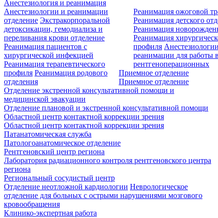
Анестезиология и реанимация
Анестезиологии и реанимации
Реанимация ожоговой т
отделение
Экстракорпоральной
Реанимация детского от
детоксикации, гемодиализа и
Реанимация новорожде
переливания крови отделение
Реанимация хирургическ
Реанимация пациентов с
профиля
Анестезиологии
хирургической инфекцией
реанимации для работы 
Реанимация терапевтического
рентгеноперационных
профиля
Реанимация родового
Приемное отделение
отделения
Приемное отделение
Отделение экстренной консультативной помощи и
медицинской эвакуации
Отделение плановой и экстренной консультативной помощи
Областной центр контактной коррекции зрения
Областной центр контактной коррекции зрения
Патанатомическая служба
Патологоанатомическое отделение
Рентгеновский центр региона
Лаборатория радиационного контроля рентгеновского центра
региона
Региональный сосудистый центр
Отделение неотложной кардиологии
Неврологическое
отделение для больных с острыми нарушениями мозгового
кровообращения
Клинико-экспертная работа