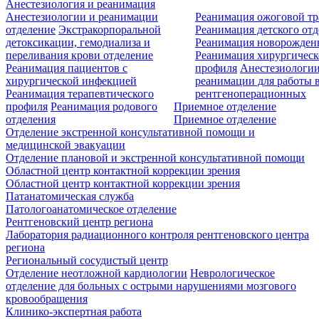
Анестезиология и реанимация
Анестезиологии и реанимации
Реанимация ожоговой т
отделение
Экстракорпоральной
Реанимация детского от
детоксикации, гемодиализа и
Реанимация новорожде
переливания крови отделение
Реанимация хирургическ
Реанимация пациентов с
профиля
Анестезиологии
хирургической инфекцией
реанимации для работы 
Реанимация терапевтического
рентгеноперационных
профиля
Реанимация родового
Приемное отделение
отделения
Приемное отделение
Отделение экстренной консультативной помощи и
медицинской эвакуации
Отделение плановой и экстренной консультативной помощи
Областной центр контактной коррекции зрения
Областной центр контактной коррекции зрения
Патанатомическая служба
Патологоанатомическое отделение
Рентгеновский центр региона
Лаборатория радиационного контроля рентгеновского центра
региона
Региональный сосудистый центр
Отделение неотложной кардиологии
Неврологическое
отделение для больных с острыми нарушениями мозгового
кровообращения
Клинико-экспертная работа