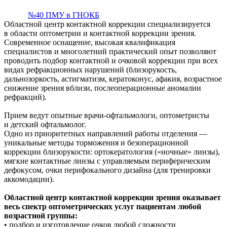
№40 ПМУ в ГНОКБ
Областной центр контактной коррекции специализируется
в области оптометрии и контактной коррекции зрения.
Современное оснащение, высокая квалификация
специалистов и многолетний практический опыт позволяют
проводить подбор контактной и очковой коррекции при всех
видах рефракционных нарушений (близорукость,
дальнозоркость, астигматизм, кератоконус, афакия, возрастное
снижение зрения вблизи, послеоперационные аномалии
рефракций).
Прием ведут опытные врачи-офтальмологи, оптометристы
и детский офтальмолог.
Одно из приоритетных направлений работы отделения —
уникальные методы торможения и безоперационной
коррекции близорукости: ортокератология («ночные» линзы),
мягкие контактные линзы с управляемым периферическим
дефокусом, очки перифокального дизайна (для тренировки
аккомодации).
Областной центр контактной коррекции зрения оказывает
весь спектр оптометрических услуг пациентам любой
возрастной группы:
• подбор и изготовление очков любой сложности