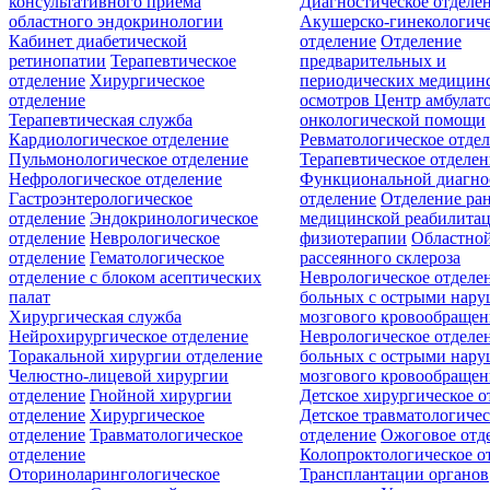
консультативного приёма
Диагностическое отделе
областного эндокринологии
Акушерско-гинекологиче
Кабинет диабетической
отделение
Отделение
ретинопатии
Терапевтическое
предварительных и
отделение
Хирургическое
периодических медицин
отделение
осмотров
Центр амбулат
Терапевтическая служба
онкологической помощи
Кардиологическое отделение
Ревматологическое отде
Пульмонологическое отделение
Терапевтическое отделе
Нефрологическое отделение
Функциональной диагно
Гастроэнтерологическое
отделение
Отделение ра
отделение
Эндокринологическое
медицинской реабилита
отделение
Неврологическое
физиотерапии
Областной
отделение
Гематологическое
рассеянного склероза
отделение c блоком асептических
Неврологическое отделе
палат
больных с острыми нар
Хирургическая служба
мозгового кровообращен
Нейрохирургическое отделение
Неврологическое отделе
Торакальной хирургии отделение
больных с острыми нар
Челюстно-лицевой хирургии
мозгового кровообращен
отделение
Гнойной хирургии
Детское хирургическое о
отделение
Хирургическое
Детское травматологичес
отделение
Травматологическое
отделение
Ожоговое отд
отделение
Колопроктологическое о
Оториноларингологическое
Трансплантации органов