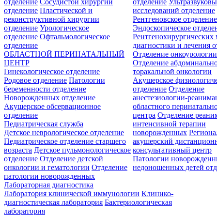
отделение
Сосудистой хирургии
отделение
Ультразвуков
отделение
Пластической и
исследований отделение
реконструктивной хирургии
Рентгеновское отделени
отделение
Урологическое
Эндоскопическое отделе
отделение
Офтальмологическое
Рентгенохирургических 
отделение
диагностики и лечения о
ОБЛАСТНОЙ ПЕРИНАТАЛЬНЫЙ
Отделение онкоурологи
ЦЕНТР
Отделение абдоминальн
Гинекологическое отделение
торакальной онкологии
Родовое отделение
Патологии
Акушерское физиологич
беременности отделение
отделение
Отделение
Новорожденных отделение
анестезиологии-реанима
Акушерское обсервационное
областного перинатальн
отделение
центра
Отделение реани
Педиатрическая служба
интенсивной терапии
Детское неврологическое отделение
новорожденных
Регион
Педиатрическое отделение старшего
акушерский дистанцион
возраста
Детское пульмонологическое
консультативный центр
отделение
Отделение детской
Патологии новорожденн
онкологии и гематологии
Отделение
недоношенных детей отд
патологии новорожденных
Лабораторная диагностика
Лаборатория клинической иммунологии
Клинико-
диагностическая лаборатория
Бактериологическая
лаборатория