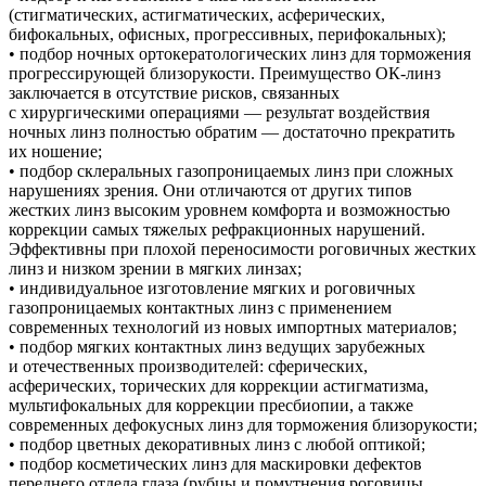
(стигматических, астигматических, асферических,
бифокальных, офисных, прогрессивных, перифокальных);
• подбор ночных ортокератологических линз для торможения
прогрессирующей близорукости. Преимущество ОК-линз
заключается в отсутствие рисков, связанных
с хирургическими операциями — результат воздействия
ночных линз полностью обратим — достаточно прекратить
их ношение;
• подбор склеральных газопроницаемых линз при сложных
нарушениях зрения. Они отличаются от других типов
жестких линз высоким уровнем комфорта и возможностью
коррекции самых тяжелых рефракционных нарушений.
Эффективны при плохой переносимости роговичных жестких
линз и низком зрении в мягких линзах;
• индивидуальное изготовление мягких и роговичных
газопроницаемых контактных линз с применением
современных технологий из новых импортных материалов;
• подбор мягких контактных линз ведущих зарубежных
и отечественных производителей: сферических,
асферических, торических для коррекции астигматизма,
мультифокальных для коррекции пресбиопии, а также
современных дефокусных линз для торможения близорукости;
• подбор цветных декоративных линз с любой оптикой;
• подбор косметических линз для маскировки дефектов
переднего отдела глаза (рубцы и помутнения роговицы,