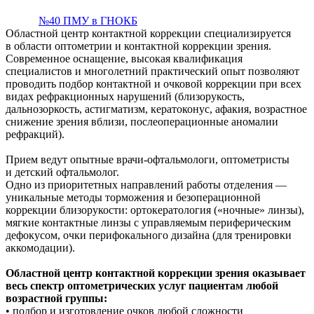
№40 ПМУ в ГНОКБ
Областной центр контактной коррекции специализируется
в области оптометрии и контактной коррекции зрения.
Современное оснащение, высокая квалификация
специалистов и многолетний практический опыт позволяют
проводить подбор контактной и очковой коррекции при всех
видах рефракционных нарушений (близорукость,
дальнозоркость, астигматизм, кератоконус, афакия, возрастное
снижение зрения вблизи, послеоперационные аномалии
рефракций).
Прием ведут опытные врачи-офтальмологи, оптометристы
и детский офтальмолог.
Одно из приоритетных направлений работы отделения —
уникальные методы торможения и безоперационной
коррекции близорукости: ортокератология («ночные» линзы),
мягкие контактные линзы с управляемым периферическим
дефокусом, очки перифокального дизайна (для тренировки
аккомодации).
Областной центр контактной коррекции зрения оказывает
весь спектр оптометрических услуг пациентам любой
возрастной группы:
• подбор и изготовление очков любой сложности