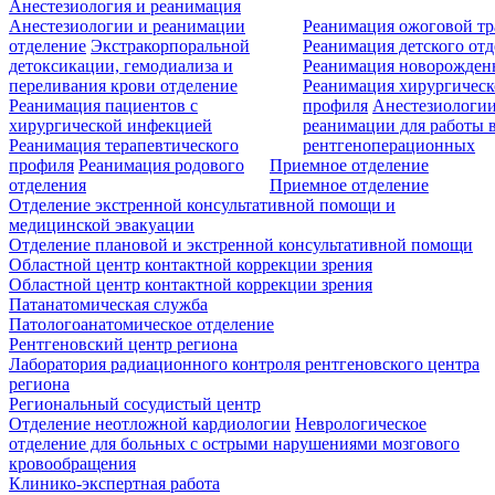
Анестезиология и реанимация
Анестезиологии и реанимации
Реанимация ожоговой т
отделение
Экстракорпоральной
Реанимация детского от
детоксикации, гемодиализа и
Реанимация новорожде
переливания крови отделение
Реанимация хирургическ
Реанимация пациентов с
профиля
Анестезиологии
хирургической инфекцией
реанимации для работы 
Реанимация терапевтического
рентгеноперационных
профиля
Реанимация родового
Приемное отделение
отделения
Приемное отделение
Отделение экстренной консультативной помощи и
медицинской эвакуации
Отделение плановой и экстренной консультативной помощи
Областной центр контактной коррекции зрения
Областной центр контактной коррекции зрения
Патанатомическая служба
Патологоанатомическое отделение
Рентгеновский центр региона
Лаборатория радиационного контроля рентгеновского центра
региона
Региональный сосудистый центр
Отделение неотложной кардиологии
Неврологическое
отделение для больных с острыми нарушениями мозгового
кровообращения
Клинико-экспертная работа