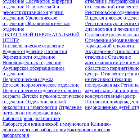
отделение
Сосудистой хирургии
отделение
Ультразвуков
отделение
Пластической и
исследований отделение
реконструктивной хирургии
Рентгеновское отделени
отделение
Урологическое
Эндоскопическое отделе
отделение
Офтальмологическое
Рентгенохирургических 
отделение
диагностики и лечения о
ОБЛАСТНОЙ ПЕРИНАТАЛЬНЫЙ
Отделение онкоурологи
ЦЕНТР
Отделение абдоминальн
Гинекологическое отделение
торакальной онкологии
Родовое отделение
Патологии
Акушерское физиологич
беременности отделение
отделение
Отделение
Новорожденных отделение
анестезиологии-реанима
Акушерское обсервационное
областного перинатальн
отделение
центра
Отделение реани
Педиатрическая служба
интенсивной терапии
Детское неврологическое отделение
новорожденных
Регион
Педиатрическое отделение старшего
акушерский дистанцион
возраста
Детское пульмонологическое
консультативный центр
отделение
Отделение детской
Патологии новорожденн
онкологии и гематологии
Отделение
недоношенных детей отд
патологии новорожденных
Лабораторная диагностика
Лаборатория клинической иммунологии
Клинико-
диагностическая лаборатория
Бактериологическая
лаборатория