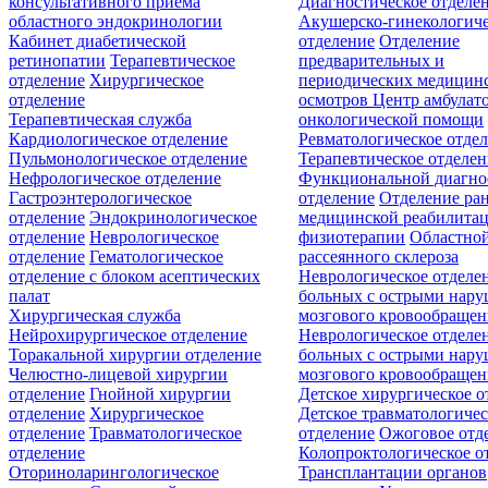
консультативного приёма
Диагностическое отделе
областного эндокринологии
Акушерско-гинекологиче
Кабинет диабетической
отделение
Отделение
ретинопатии
Терапевтическое
предварительных и
отделение
Хирургическое
периодических медицин
отделение
осмотров
Центр амбулат
Терапевтическая служба
онкологической помощи
Кардиологическое отделение
Ревматологическое отде
Пульмонологическое отделение
Терапевтическое отделе
Нефрологическое отделение
Функциональной диагно
Гастроэнтерологическое
отделение
Отделение ра
отделение
Эндокринологическое
медицинской реабилита
отделение
Неврологическое
физиотерапии
Областной
отделение
Гематологическое
рассеянного склероза
отделение c блоком асептических
Неврологическое отделе
палат
больных с острыми нар
Хирургическая служба
мозгового кровообращен
Нейрохирургическое отделение
Неврологическое отделе
Торакальной хирургии отделение
больных с острыми нар
Челюстно-лицевой хирургии
мозгового кровообращен
отделение
Гнойной хирургии
Детское хирургическое о
отделение
Хирургическое
Детское травматологичес
отделение
Травматологическое
отделение
Ожоговое отд
отделение
Колопроктологическое о
Оториноларингологическое
Трансплантации органов