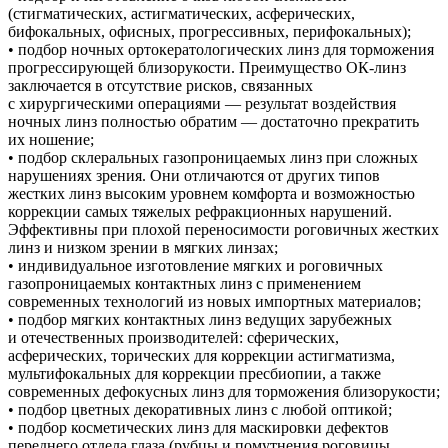
(стигматических, астигматических, асферических,
бифокальных, офисных, прогрессивных, перифокальных);
• подбор ночных ортокератологических линз для торможения
прогрессирующей близорукости. Преимущество ОК-линз
заключается в отсутствие рисков, связанных
с хирургическими операциями — результат воздействия
ночных линз полностью обратим — достаточно прекратить
их ношение;
• подбор склеральных газопроницаемых линз при сложных
нарушениях зрения. Они отличаются от других типов
жестких линз высоким уровнем комфорта и возможностью
коррекции самых тяжелых рефракционных нарушений.
Эффективны при плохой переносимости роговичных жестких
линз и низком зрении в мягких линзах;
• индивидуальное изготовление мягких и роговичных
газопроницаемых контактных линз с применением
современных технологий из новых импортных материалов;
• подбор мягких контактных линз ведущих зарубежных
и отечественных производителей: сферических,
асферических, торических для коррекции астигматизма,
мультифокальных для коррекции пресбиопии, а также
современных дефокусных линз для торможения близорукости;
• подбор цветных декоративных линз с любой оптикой;
• подбор косметических линз для маскировки дефектов
переднего отдела глаза (рубцы и помутнения роговицы,