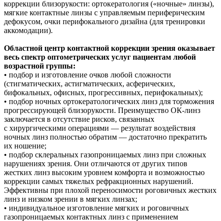
коррекции близорукости: ортокератология («ночные» линзы),
мягкие контактные линзы с управляемым периферическим
дефокусом, очки перифокального дизайна (для тренировки
аккомодации).
Областной центр контактной коррекции зрения оказывает
весь спектр оптометрических услуг пациентам любой
возрастной группы:
• подбор и изготовление очков любой сложности
(стигматических, астигматических, асферических,
бифокальных, офисных, прогрессивных, перифокальных);
• подбор ночных ортокератологических линз для торможения
прогрессирующей близорукости. Преимущество ОК-линз
заключается в отсутствие рисков, связанных
с хирургическими операциями — результат воздействия
ночных линз полностью обратим — достаточно прекратить
их ношение;
• подбор склеральных газопроницаемых линз при сложных
нарушениях зрения. Они отличаются от других типов
жестких линз высоким уровнем комфорта и возможностью
коррекции самых тяжелых рефракционных нарушений.
Эффективны при плохой переносимости роговичных жестких
линз и низком зрении в мягких линзах;
• индивидуальное изготовление мягких и роговичных
газопроницаемых контактных линз с применением