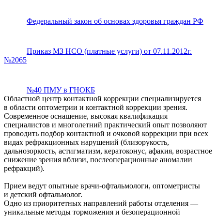
Федеральный закон об основах здоровья граждан РФ
Приказ МЗ НСО (платные услуги) от 07.11.2012г.
№2065
№40 ПМУ в ГНОКБ
Областной центр контактной коррекции специализируется
в области оптометрии и контактной коррекции зрения.
Современное оснащение, высокая квалификация
специалистов и многолетний практический опыт позволяют
проводить подбор контактной и очковой коррекции при всех
видах рефракционных нарушений (близорукость,
дальнозоркость, астигматизм, кератоконус, афакия, возрастное
снижение зрения вблизи, послеоперационные аномалии
рефракций).
Прием ведут опытные врачи-офтальмологи, оптометристы
и детский офтальмолог.
Одно из приоритетных направлений работы отделения —
уникальные методы торможения и безоперационной