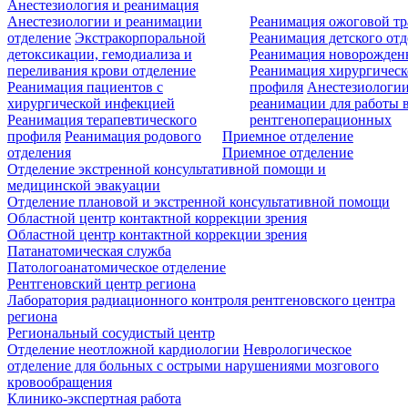
Анестезиология и реанимация
Анестезиологии и реанимации
Реанимация ожоговой т
отделение
Экстракорпоральной
Реанимация детского от
детоксикации, гемодиализа и
Реанимация новорожде
переливания крови отделение
Реанимация хирургическ
Реанимация пациентов с
профиля
Анестезиологии
хирургической инфекцией
реанимации для работы 
Реанимация терапевтического
рентгеноперационных
профиля
Реанимация родового
Приемное отделение
отделения
Приемное отделение
Отделение экстренной консультативной помощи и
медицинской эвакуации
Отделение плановой и экстренной консультативной помощи
Областной центр контактной коррекции зрения
Областной центр контактной коррекции зрения
Патанатомическая служба
Патологоанатомическое отделение
Рентгеновский центр региона
Лаборатория радиационного контроля рентгеновского центра
региона
Региональный сосудистый центр
Отделение неотложной кардиологии
Неврологическое
отделение для больных с острыми нарушениями мозгового
кровообращения
Клинико-экспертная работа