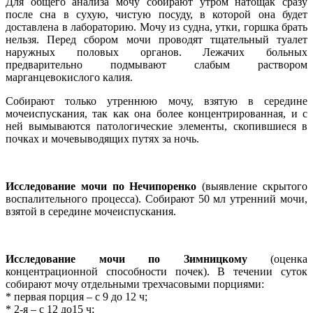
Для общего анализа мочу собирают утром натощак сразу
после сна в сухую, чистую посуду, в которой она будет
доставлена в лабораторию. Мочу из судна, утки, горшка брать
нельзя. Перед сбором мочи проводят тщательный туалет
наружных половых органов. Лежачих больных
предварительно подмывают слабым раствором
марганцевокислого калия.
Собирают только утреннюю мочу, взятую в середине
мочеиспускания, так как она более концентрированная, и с
ней вымываются патологические элементы, скопившиеся в
почках и мочевыводящих путях за ночь.
Исследование мочи по Нечипоренко
(выявление скрытого
воспалительного процесса). Собирают 50 мл утренний мочи,
взятой в середине мочеиспускания.
Исследование мочи по Зимницкому
(оценка
концентрационной способности почек). В течении суток
собирают мочу отдельными трехчасовыми порциями:
* первая порция – с 9 до 12 ч;
* 2-я – с 12 до15 ч;