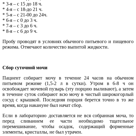
* 3-я – с 15 до 18 ч.
* 4-я – с 18-до 21 ч.
* 5-я – с 21-00 до 24ч.
* 6-я – с 0 до 3 ч.
* 7-я – с 3 до 6 ч.
* 8-я – с 6 до 9 ч.
Пробу проводят в условиях обычного питьевого и пищевого
режима. Отмечают количество выпитой жидкости.
Сбор суточной мочи
Пациент собирает мочу в течение 24 часов на обычном
питьевом режиме (1,5-2 л в сутки). Утром в 6-8 ч он
освобождает мочевой пузырь (эту порцию выливают), а затем
в течение суток собирают всю мочу в чистый широкогорлый
сосуд с крышкой. Последняя порция берется точно в то же
время, когда накануне был начат сбор.
Если в лабораторию доставляется не вся собранная моча, то
перед сливанием ее части необходимо тщательное
перемешивание, чтобы осадок, содержащий форменные
элементы, кристаллы, не был утрачен.