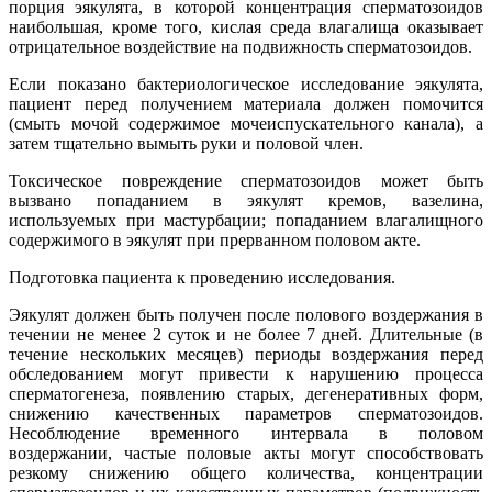
порция эякулята, в которой концентрация сперматозоидов
наибольшая, кроме того, кислая среда влагалища оказывает
отрицательное воздействие на подвижность сперматозоидов.
Если показано бактериологическое исследование эякулята,
пациент перед получением материала должен помочится
(смыть мочой содержимое мочеиспускательного канала), а
затем тщательно вымыть руки и половой член.
Токсическое повреждение сперматозоидов может быть
вызвано попаданием в эякулят кремов, вазелина,
используемых при мастурбации; попаданием влагалищного
содержимого в эякулят при прерванном половом акте.
Подготовка пациента к проведению исследования.
Эякулят должен быть получен после полового воздержания в
течении не менее 2 суток и не более 7 дней. Длительные (в
течение нескольких месяцев) периоды воздержания перед
обследованием могут привести к нарушению процесса
сперматогенеза, появлению старых, дегенеративных форм,
снижению качественных параметров сперматозоидов.
Несоблюдение временного интервала в половом
воздержании, частые половые акты могут способствовать
резкому снижению общего количества, концентрации