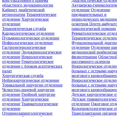
консультативного приёма
Диагностическое отделе
областного эндокринологии
Акушерско-гинекологиче
Кабинет диабетической
отделение
Отделение
ретинопатии
Терапевтическое
предварительных и
отделение
Хирургическое
периодических медицин
отделение
осмотров
Центр амбулат
Терапевтическая служба
онкологической помощи
Кардиологическое отделение
Ревматологическое отде
Пульмонологическое отделение
Терапевтическое отделе
Нефрологическое отделение
Функциональной диагно
Гастроэнтерологическое
отделение
Отделение ра
отделение
Эндокринологическое
медицинской реабилита
отделение
Неврологическое
физиотерапии
Областной
отделение
Гематологическое
рассеянного склероза
отделение c блоком асептических
Неврологическое отделе
палат
больных с острыми нар
Хирургическая служба
мозгового кровообращен
Нейрохирургическое отделение
Неврологическое отделе
Торакальной хирургии отделение
больных с острыми нар
Челюстно-лицевой хирургии
мозгового кровообращен
отделение
Гнойной хирургии
Детское хирургическое о
отделение
Хирургическое
Детское травматологичес
отделение
Травматологическое
отделение
Ожоговое отд
отделение
Колопроктологическое о
Оториноларингологическое
Трансплантации органов