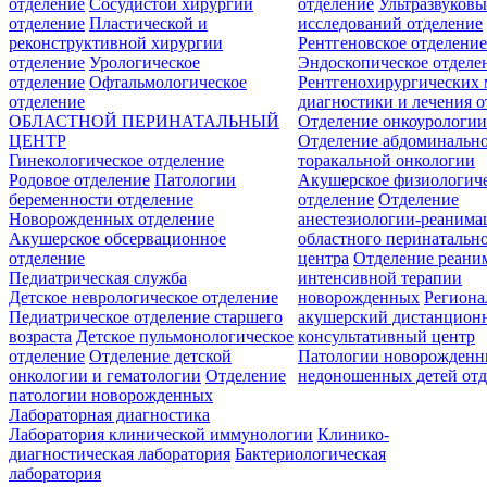
отделение
Сосудистой хирургии
отделение
Ультразвуков
отделение
Пластической и
исследований отделение
реконструктивной хирургии
Рентгеновское отделени
отделение
Урологическое
Эндоскопическое отделе
отделение
Офтальмологическое
Рентгенохирургических 
отделение
диагностики и лечения о
ОБЛАСТНОЙ ПЕРИНАТАЛЬНЫЙ
Отделение онкоурологи
ЦЕНТР
Отделение абдоминальн
Гинекологическое отделение
торакальной онкологии
Родовое отделение
Патологии
Акушерское физиологич
беременности отделение
отделение
Отделение
Новорожденных отделение
анестезиологии-реанима
Акушерское обсервационное
областного перинатальн
отделение
центра
Отделение реани
Педиатрическая служба
интенсивной терапии
Детское неврологическое отделение
новорожденных
Регион
Педиатрическое отделение старшего
акушерский дистанцион
возраста
Детское пульмонологическое
консультативный центр
отделение
Отделение детской
Патологии новорожденн
онкологии и гематологии
Отделение
недоношенных детей отд
патологии новорожденных
Лабораторная диагностика
Лаборатория клинической иммунологии
Клинико-
диагностическая лаборатория
Бактериологическая
лаборатория