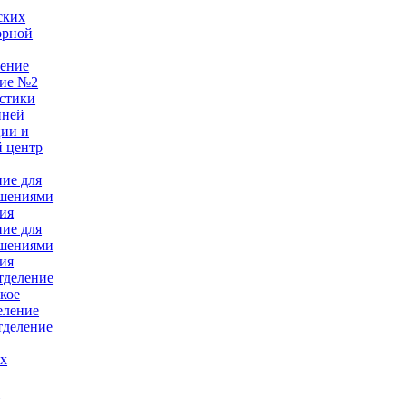
ских
орной
ление
ние №2
стики
нней
ции и
 центр
ние для
ушениями
ия
ние для
ушениями
ия
тделение
кое
еление
тделение
ых
е