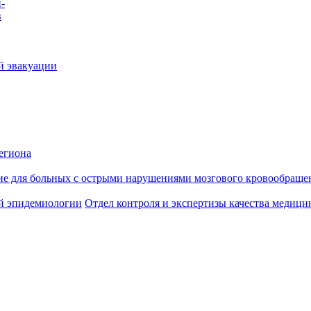
-
в
й эвакуации
егиона
ие для больных с острыми нарушениями мозгового кровообраще
й эпидемиологии
Отдел контроля и экспертизы качества медиц