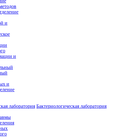
ние
методов
тделение
и
ой и
еское
ции
ого
мации и
альный
ный
ых и
еление
кая лаборатория
Бактериологическая лаборатория
равмы
деления
нных
ого