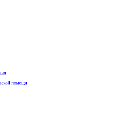
ния
инской помощи