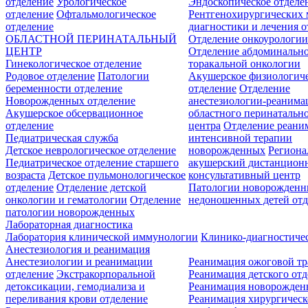
отделение
Урологическое
Эндоскопическое отделе
отделение
Офтальмологическое
Рентгенохирургических 
отделение
диагностики и лечения о
ОБЛАСТНОЙ ПЕРИНАТАЛЬНЫЙ
Отделение онкоурологи
ЦЕНТР
Отделение абдоминальн
Гинекологическое отделение
торакальной онкологии
Родовое отделение
Патологии
Акушерское физиологич
беременности отделение
отделение
Отделение
Новорожденных отделение
анестезиологии-реанима
Акушерское обсервационное
областного перинатальн
отделение
центра
Отделение реани
Педиатрическая служба
интенсивной терапии
Детское неврологическое отделение
новорожденных
Регион
Педиатрическое отделение старшего
акушерский дистанцион
возраста
Детское пульмонологическое
консультативный центр
отделение
Отделение детской
Патологии новорожденн
онкологии и гематологии
Отделение
недоношенных детей отд
патологии новорожденных
Лабораторная диагностика
Лаборатория клинической иммунологии
Клинико-диагностичес
Анестезиология и реанимация
Анестезиологии и реанимации
Реанимация ожоговой т
отделение
Экстракорпоральной
Реанимация детского от
детоксикации, гемодиализа и
Реанимация новорожде
переливания крови отделение
Реанимация хирургическ