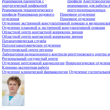
Реанимация пациентов с
профиля
Анестезиологии
хирургической инфекцией
реанимации для работы 
Реанимация терапевтического
рентгеноперационных
профиля
Реанимация родового
Приемное отделение
отделения
Приемное отделение
Отделение экстренной консультативной помощи и медицинско
Отделение плановой и экстренной консультативной помощи
Областной центр контактной коррекции зрения
Областной центр контактной коррекции зрения
Патанатомическая служба
Патологоанатомическое отделение
Рентгеновский центр региона
Лаборатория радиационного контроля рентгеновского центра р
Региональный сосудистый центр
Отделение неотложной кардиологии
Неврологическое отделен
Клинико-экспертная работа
Отделение клинической фармакологии
Отделение госпитально