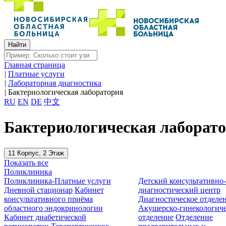
Главная страница
|
Платные услуги
|
Лабораторная диагностика
|
Бактериологическая лаборатория
RU
EN
DE
中文
Бактериологическая лаборат
11 Корпус, 2 Этаж
Показать все
Поликлиника
Поликлиника-Платные услуги
Детский консультативно
Дневной стационар
Кабинет
диагностический центр
консультативного приёма
Диагностическое отделе
областного эндокринологии
Акушерско-гинекологиче
Кабинет диабетической
отделение
Отделение