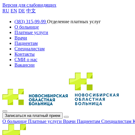
Версия для слабовидящих
RU
EN
DE
中文
(383) 315-99-99
Отделение платных услуг
О больнице
Платные услуги
Врачи
Пациентам
Специалистам
Контакты
СМИ о нас
Вакансии
Записаться на платный прием
О больнице
Платные услуги
Врачи
Пациентам
Специалистам