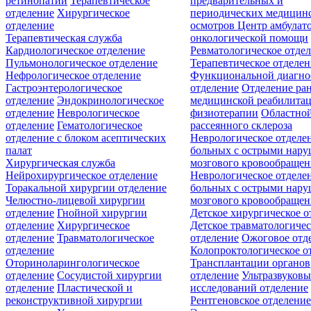
ретинопатии
Терапевтическое
предварительных и
отделение
Хирургическое
периодических медицин
отделение
осмотров
Центр амбулат
Терапевтическая служба
онкологической помощи
Кардиологическое отделение
Ревматологическое отде
Пульмонологическое отделение
Терапевтическое отделе
Нефрологическое отделение
Функциональной диагно
Гастроэнтерологическое
отделение
Отделение ра
отделение
Эндокринологическое
медицинской реабилита
отделение
Неврологическое
физиотерапии
Областной
отделение
Гематологическое
рассеянного склероза
отделение c блоком асептических
Неврологическое отделе
палат
больных с острыми нар
Хирургическая служба
мозгового кровообращен
Нейрохирургическое отделение
Неврологическое отделе
Торакальной хирургии отделение
больных с острыми нар
Челюстно-лицевой хирургии
мозгового кровообращен
отделение
Гнойной хирургии
Детское хирургическое о
отделение
Хирургическое
Детское травматологичес
отделение
Травматологическое
отделение
Ожоговое отд
отделение
Колопроктологическое о
Оториноларингологическое
Трансплантации органов
отделение
Сосудистой хирургии
отделение
Ультразвуков
отделение
Пластической и
исследований отделение
реконструктивной хирургии
Рентгеновское отделени