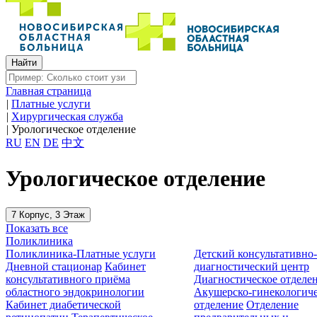
Главная страница
|
Платные услуги
|
Хирургическая служба
|
Урологическое отделение
RU
EN
DE
中文
Урологическое отделение
7 Корпус, 3 Этаж
Показать все
Поликлиника
Поликлиника-Платные услуги
Детский консультативно
Дневной стационар
Кабинет
диагностический центр
консультативного приёма
Диагностическое отделе
областного эндокринологии
Акушерско-гинекологиче
Кабинет диабетической
отделение
Отделение