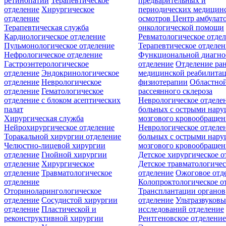
ретинопатии
Терапевтическое
предварительных и
отделение
Хирургическое
периодических медицин
отделение
осмотров
Центр амбулат
Терапевтическая служба
онкологической помощи
Кардиологическое отделение
Ревматологическое отде
Пульмонологическое отделение
Терапевтическое отделе
Нефрологическое отделение
Функциональной диагно
Гастроэнтерологическое
отделение
Отделение ра
отделение
Эндокринологическое
медицинской реабилита
отделение
Неврологическое
физиотерапии
Областной
отделение
Гематологическое
рассеянного склероза
отделение c блоком асептических
Неврологическое отделе
палат
больных с острыми нар
Хирургическая служба
мозгового кровообращен
Нейрохирургическое отделение
Неврологическое отделе
Торакальной хирургии отделение
больных с острыми нар
Челюстно-лицевой хирургии
мозгового кровообращен
отделение
Гнойной хирургии
Детское хирургическое о
отделение
Хирургическое
Детское травматологичес
отделение
Травматологическое
отделение
Ожоговое отд
отделение
Колопроктологическое о
Оториноларингологическое
Трансплантации органов
отделение
Сосудистой хирургии
отделение
Ультразвуков
отделение
Пластической и
исследований отделение
реконструктивной хирургии
Рентгеновское отделени