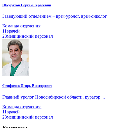
Шкуратов Сергей Сергеевич
Заведующий отделением – врач-уролог, врач-онколог
Команда отделения:
11
врачей
23
медицинский персонал
Феофилов Игорь Викторович
Главный уролог Новосибирской области, куратор ...
Команда отделения:
11
врачей
23
медицинский персонал
Контакты