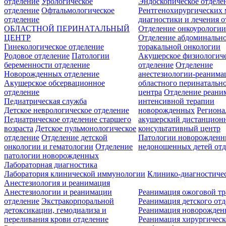
отделение
Урологическое
Эндоскопическое отделе
отделение
Офтальмологическое
Рентгенохирургических 
отделение
диагностики и лечения о
ОБЛАСТНОЙ ПЕРИНАТАЛЬНЫЙ
Отделение онкоурологи
ЦЕНТР
Отделение абдоминальн
Гинекологическое отделение
торакальной онкологии
Родовое отделение
Патологии
Акушерское физиологич
беременности отделение
отделение
Отделение
Новорожденных отделение
анестезиологии-реанима
Акушерское обсервационное
областного перинатальн
отделение
центра
Отделение реани
Педиатрическая служба
интенсивной терапии
Детское неврологическое отделение
новорожденных
Регион
Педиатрическое отделение старшего
акушерский дистанцион
возраста
Детское пульмонологическое
консультативный центр
отделение
Отделение детской
Патологии новорожденн
онкологии и гематологии
Отделение
недоношенных детей отд
патологии новорожденных
Лабораторная диагностика
Лаборатория клинической иммунологии
Клинико-диагностичес
Анестезиология и реанимация
Анестезиологии и реанимации
Реанимация ожоговой т
отделение
Экстракорпоральной
Реанимация детского от
детоксикации, гемодиализа и
Реанимация новорожде
переливания крови отделение
Реанимация хирургическ