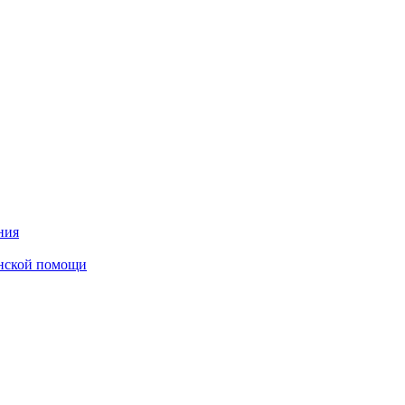
ния
инской помощи