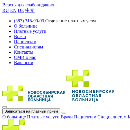
Версия для слабовидящих
RU
EN
DE
中文
(383) 315-99-99
Отделение платных услуг
О больнице
Платные услуги
Врачи
Пациентам
Специалистам
Контакты
СМИ о нас
Вакансии
Записаться на платный прием
О больнице
Платные услуги
Врачи
Пациентам
Специалистам