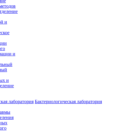
ние
методов
тделение
и
ой и
еское
ции
ого
мации и
альный
ный
ых и
еление
кая лаборатория
Бактериологическая лаборатория
равмы
деления
нных
ого