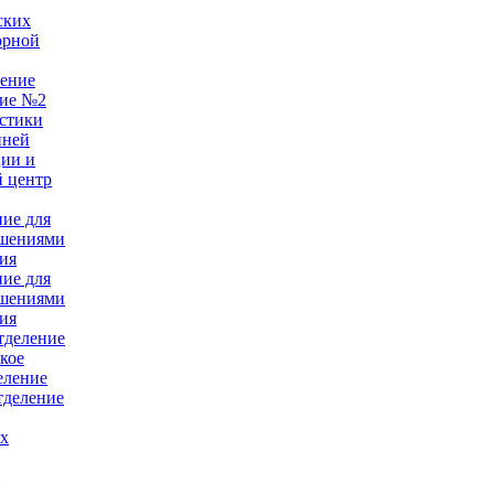
ских
орной
ление
ние №2
стики
нней
ции и
 центр
ние для
ушениями
ия
ние для
ушениями
ия
тделение
кое
еление
тделение
ых
е