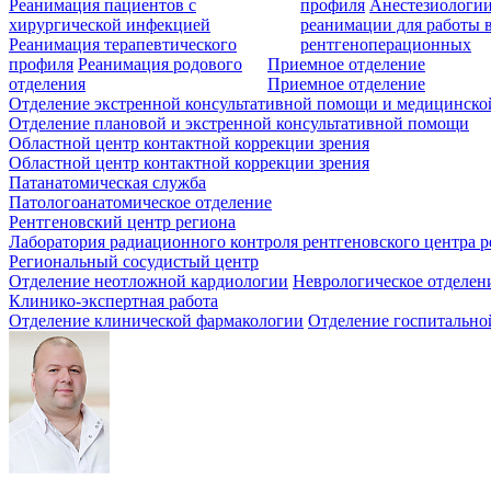
Реанимация пациентов с
профиля
Анестезиологии
хирургической инфекцией
реанимации для работы 
Реанимация терапевтического
рентгеноперационных
профиля
Реанимация родового
Приемное отделение
отделения
Приемное отделение
Отделение экстренной консультативной помощи и медицинско
Отделение плановой и экстренной консультативной помощи
Областной центр контактной коррекции зрения
Областной центр контактной коррекции зрения
Патанатомическая служба
Патологоанатомическое отделение
Рентгеновский центр региона
Лаборатория радиационного контроля рентгеновского центра р
Региональный сосудистый центр
Отделение неотложной кардиологии
Неврологическое отделен
Клинико-экспертная работа
Отделение клинической фармакологии
Отделение госпитально