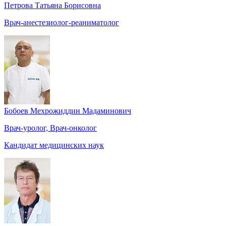
Петрова Татьяна Борисовна
Врач-анестезиолог-реаниматолог
Бобоев Мехрожиддин Мадаминович
Врач-уролог, Врач-онколог
Кандидат медицинских наук