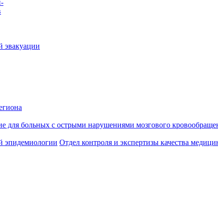
-
в
й эвакуации
егиона
ие для больных с острыми нарушениями мозгового кровообраще
й эпидемиологии
Отдел контроля и экспертизы качества медиц