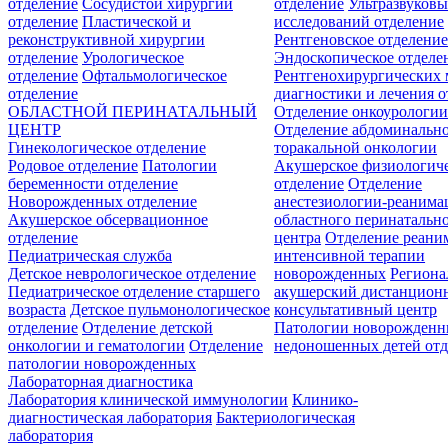
отделение
Сосудистой хирургии
отделение
Ультразвуков
отделение
Пластической и
исследований отделение
реконструктивной хирургии
Рентгеновское отделени
отделение
Урологическое
Эндоскопическое отделе
отделение
Офтальмологическое
Рентгенохирургических 
отделение
диагностики и лечения о
ОБЛАСТНОЙ ПЕРИНАТАЛЬНЫЙ
Отделение онкоурологи
ЦЕНТР
Отделение абдоминальн
Гинекологическое отделение
торакальной онкологии
Родовое отделение
Патологии
Акушерское физиологич
беременности отделение
отделение
Отделение
Новорожденных отделение
анестезиологии-реанима
Акушерское обсервационное
областного перинатальн
отделение
центра
Отделение реани
Педиатрическая служба
интенсивной терапии
Детское неврологическое отделение
новорожденных
Регион
Педиатрическое отделение старшего
акушерский дистанцион
возраста
Детское пульмонологическое
консультативный центр
отделение
Отделение детской
Патологии новорожденн
онкологии и гематологии
Отделение
недоношенных детей отд
патологии новорожденных
Лабораторная диагностика
Лаборатория клинической иммунологии
Клинико-
диагностическая лаборатория
Бактериологическая
лаборатория