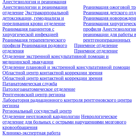
Анестезиология и реанимация
Анестезиологии и реанимации
Реанимация ожоговой т
отделение
Экстракорпоральной
Реанимация детского от
детоксикации, гемодиализа и
Реанимация новорожде
переливания крови отделение
Реанимация хирургическ
Реанимация пациентов с
профиля
Анестезиологии
хирургической инфекцией
реанимации для работы 
Реанимация терапевтического
рентгеноперационных
профиля
Реанимация родового
Приемное отделение
отделения
Приемное отделение
Отделение экстренной консультативной помощи и
медицинской эвакуации
Отделение плановой и экстренной консультативной помощи
Областной центр контактной коррекции зрения
Областной центр контактной коррекции зрения
Патанатомическая служба
Патологоанатомическое отделение
Рентгеновский центр региона
Лаборатория радиационного контроля рентгеновского центра
региона
Региональный сосудистый центр
Отделение неотложной кардиологии
Неврологическое
отделение для больных с острыми нарушениями мозгового
кровообращения
Клинико-экспертная работа