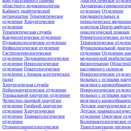
консультативного приёма
Диагностическое отделе
областного эндокринологии
Акушерско-гинекологиче
Кабинет диабетической
отделение
Отделение
ретинопатии
Терапевтическое
предварительных и
отделение
Хирургическое
периодических медицин
отделение
осмотров
Центр амбулат
Терапевтическая служба
онкологической помощи
Кардиологическое отделение
Ревматологическое отде
Пульмонологическое отделение
Терапевтическое отделе
Нефрологическое отделение
Функциональной диагно
Гастроэнтерологическое
отделение
Отделение ра
отделение
Эндокринологическое
медицинской реабилита
отделение
Неврологическое
физиотерапии
Областной
отделение
Гематологическое
рассеянного склероза
отделение c блоком асептических
Неврологическое отделе
палат
больных с острыми нар
Хирургическая служба
мозгового кровообращен
Нейрохирургическое отделение
Неврологическое отделе
Торакальной хирургии отделение
больных с острыми нар
Челюстно-лицевой хирургии
мозгового кровообращен
отделение
Гнойной хирургии
Детское хирургическое о
отделение
Хирургическое
Детское травматологичес
отделение
Травматологическое
отделение
Ожоговое отд
отделение
Колопроктологическое о
Оториноларингологическое
Трансплантации органов