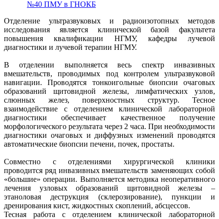
№40 ПМУ в ГНОКБ
Отделение ультразвуковых и радиоизотопных методов
исследования является клинической базой факультета
повышения квалификации НГМУ, кафедры лучевой
диагностики и лучевой терапии НГМУ.
В отделении выполняется весь спектр инвазивных
вмешательств, проводимых под контролем ультразвуковой
навигации. Проводятся тонкоигольные биопсии очаговых
образований щитовидной железы, лимфатических узлов,
слюнных желез, поверхностных структур. Тесное
взаимодействие с отделением клинической лабораторной
диагностики обеспечивает качественное получение
морфологического результата через 2 часа. При необходимости
диагностики очаговых и диффузных изменений проводятся
автоматические биопсии печени, почек, простаты.
Совместно с отделениями хирургической клиники
проводится ряд инвазивных вмешательств заменяющих собой
«большие» операции. Выполняется методика неоперативного
лечения узловых образований щитовидной железы –
этаноловая деструкция (склерозирование), пункции и
дренирования кист, жидкостных скоплений, абсцессов.
Тесная работа с отделением клинической лабораторной