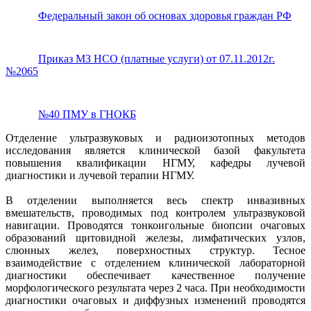
Федеральный закон об основах здоровья граждан РФ
Приказ МЗ НСО (платные услуги) от 07.11.2012г.
№2065
№40 ПМУ в ГНОКБ
Отделение ультразвуковых и радиоизотопных методов
исследования является клинической базой факультета
повышения квалификации НГМУ, кафедры лучевой
диагностики и лучевой терапии НГМУ.
В отделении выполняется весь спектр инвазивных
вмешательств, проводимых под контролем ультразвуковой
навигации. Проводятся тонкоигольные биопсии очаговых
образований щитовидной железы, лимфатических узлов,
слюнных желез, поверхностных структур. Тесное
взаимодействие с отделением клинической лабораторной
диагностики обеспечивает качественное получение
морфологического результата через 2 часа. При необходимости
диагностики очаговых и диффузных изменений проводятся