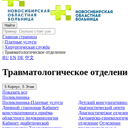
Главная страница
|
Платные услуги
|
Хирургическая служба
|
Травматологическое отделение
RU
EN
DE
中文
Травматологическое отделени
5 Корпус, 5 Этаж
Показать все
Поликлиника
Поликлиника-Платные услуги
Детский консультативно
Дневной стационар
Кабинет
диагностический центр
консультативного приёма
Диагностическое отделе
областного эндокринологии
Акушерско-гинекологиче
Кабинет диабетической
отделение
Отделение