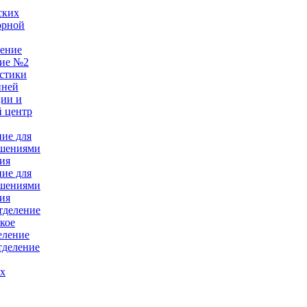
ских
орной
ление
ние №2
стики
нней
ции и
 центр
ние для
ушениями
ия
ние для
ушениями
ия
тделение
кое
еление
тделение
ых
е