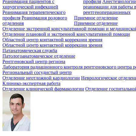
Реанимация пациентов с
профиля
Анестезиологии
хирургической инфекцией
реанимации для работы 
Реанимация терапевтического
рентгеноперационных
профиля
Реанимация родового
Приемное отделение
отделения
Приемное отделение
Отделение экстренной консультативной помощи и медицинско
Отделение плановой и экстренной консультативной помощи
Областной центр контактной коррекции зрения
Областной центр контактной коррекции зрения
Патанатомическая служба
Патологоанатомическое отделение
Рентгеновский центр региона
Лаборатория радиационного контроля рентгеновского центра р
Региональный сосудистый центр
Отделение неотложной кардиологии
Неврологическое отделен
Клинико-экспертная работа
Отделение клинической фармакологии
Отделение госпитально