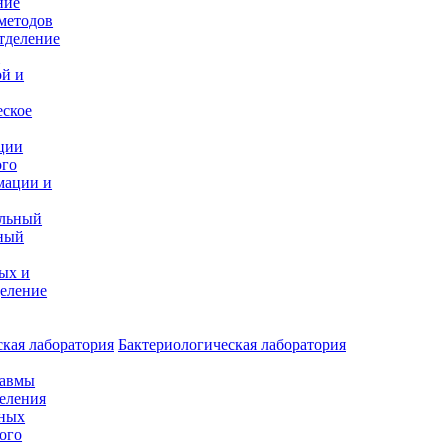
ние
методов
тделение
и
ой и
еское
ции
ого
мации и
альный
ный
ых и
еление
кая лаборатория
Бактериологическая лаборатория
равмы
деления
нных
ого