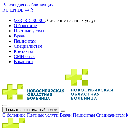
Версия для слабовидящих
RU
EN
DE
中文
(383) 315-99-99
Отделение платных услуг
О больнице
Платные услуги
Врачи
Пациентам
Специалистам
Контакты
СМИ о нас
Вакансии
Записаться на платный прием
О больнице
Платные услуги
Врачи
Пациентам
Специалистам