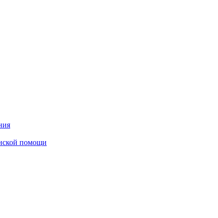
ния
инской помощи