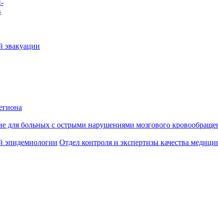
-
в
й эвакуации
егиона
ие для больных с острыми нарушениями мозгового кровообраще
й эпидемиологии
Отдел контроля и экспертизы качества медиц