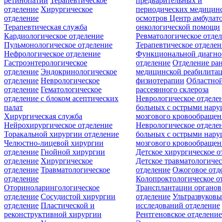
ретинопатии
Терапевтическое
предварительных и
отделение
Хирургическое
периодических медицин
отделение
осмотров
Центр амбулат
Терапевтическая служба
онкологической помощи
Кардиологическое отделение
Ревматологическое отде
Пульмонологическое отделение
Терапевтическое отделе
Нефрологическое отделение
Функциональной диагно
Гастроэнтерологическое
отделение
Отделение ра
отделение
Эндокринологическое
медицинской реабилита
отделение
Неврологическое
физиотерапии
Областной
отделение
Гематологическое
рассеянного склероза
отделение c блоком асептических
Неврологическое отделе
палат
больных с острыми нар
Хирургическая служба
мозгового кровообращен
Нейрохирургическое отделение
Неврологическое отделе
Торакальной хирургии отделение
больных с острыми нар
Челюстно-лицевой хирургии
мозгового кровообращен
отделение
Гнойной хирургии
Детское хирургическое о
отделение
Хирургическое
Детское травматологичес
отделение
Травматологическое
отделение
Ожоговое отд
отделение
Колопроктологическое о
Оториноларингологическое
Трансплантации органов
отделение
Сосудистой хирургии
отделение
Ультразвуков
отделение
Пластической и
исследований отделение
реконструктивной хирургии
Рентгеновское отделени