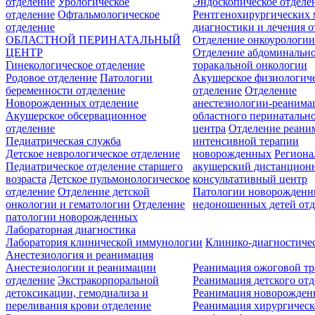
отделение
Урологическое
Эндоскопическое отделе
отделение
Офтальмологическое
Рентгенохирургических 
отделение
диагностики и лечения о
ОБЛАСТНОЙ ПЕРИНАТАЛЬНЫЙ
Отделение онкоурологи
ЦЕНТР
Отделение абдоминальн
Гинекологическое отделение
торакальной онкологии
Родовое отделение
Патологии
Акушерское физиологич
беременности отделение
отделение
Отделение
Новорожденных отделение
анестезиологии-реанима
Акушерское обсервационное
областного перинатальн
отделение
центра
Отделение реани
Педиатрическая служба
интенсивной терапии
Детское неврологическое отделение
новорожденных
Регион
Педиатрическое отделение старшего
акушерский дистанцион
возраста
Детское пульмонологическое
консультативный центр
отделение
Отделение детской
Патологии новорожденн
онкологии и гематологии
Отделение
недоношенных детей отд
патологии новорожденных
Лабораторная диагностика
Лаборатория клинической иммунологии
Клинико-диагностичес
Анестезиология и реанимация
Анестезиологии и реанимации
Реанимация ожоговой т
отделение
Экстракорпоральной
Реанимация детского от
детоксикации, гемодиализа и
Реанимация новорожде
переливания крови отделение
Реанимация хирургическ