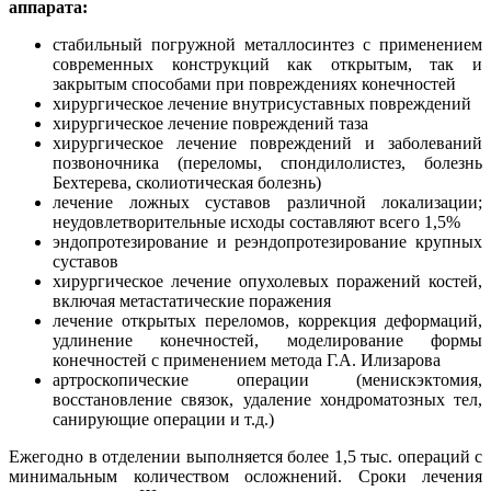
аппарата:
стабильный погружной металлосинтез с применением
современных конструкций как открытым, так и
закрытым способами при повреждениях конечностей
хирургическое лечение внутрисуставных повреждений
хирургическое лечение повреждений таза
хирургическое лечение повреждений и заболеваний
позвоночника (переломы, спондилолистез, болезнь
Бехтерева, сколиотическая болезнь)
лечение ложных суставов различной локализации;
неудовлетворительные исходы составляют всего 1,5%
эндопротезирование и реэндопротезирование крупных
суставов
хирургическое лечение опухолевых поражений костей,
включая метастатические поражения
лечение открытых переломов, коррекция деформаций,
удлинение конечностей, моделирование формы
конечностей с применением метода Г.А. Илизарова
артроскопические операции (менискэктомия,
восстановление связок, удаление хондроматозных тел,
санирующие операции и т.д.)
Ежегодно в отделении выполняется более 1,5 тыс. операций с
минимальным количеством осложнений. Сроки лечения