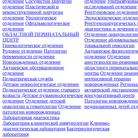
отделение
Сосудистой хирургии
отделение
Ультразвуков
отделение
Пластической и
исследований отделение
реконструктивной хирургии
Рентгеновское отделени
отделение
Урологическое
Эндоскопическое отделе
отделение
Офтальмологическое
Рентгенохирургических 
отделение
диагностики и лечения о
ОБЛАСТНОЙ ПЕРИНАТАЛЬНЫЙ
Отделение онкоурологи
ЦЕНТР
Отделение абдоминальн
Гинекологическое отделение
торакальной онкологии
Родовое отделение
Патологии
Акушерское физиологич
беременности отделение
отделение
Отделение
Новорожденных отделение
анестезиологии-реанима
Акушерское обсервационное
областного перинатальн
отделение
центра
Отделение реани
Педиатрическая служба
интенсивной терапии
Детское неврологическое отделение
новорожденных
Регион
Педиатрическое отделение старшего
акушерский дистанцион
возраста
Детское пульмонологическое
консультативный центр
отделение
Отделение детской
Патологии новорожденн
онкологии и гематологии
Отделение
недоношенных детей отд
патологии новорожденных
Лабораторная диагностика
Лаборатория клинической иммунологии
Клинико-
диагностическая лаборатория
Бактериологическая
лаборатория