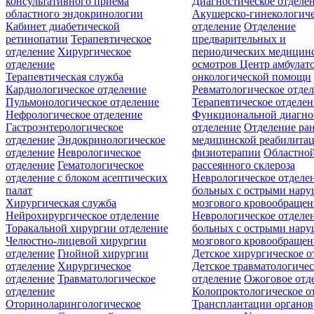
консультативного приёма
Диагностическое отделе
областного эндокринологии
Акушерско-гинекологиче
Кабинет диабетической
отделение
Отделение
ретинопатии
Терапевтическое
предварительных и
отделение
Хирургическое
периодических медицин
отделение
осмотров
Центр амбулат
Терапевтическая служба
онкологической помощи
Кардиологическое отделение
Ревматологическое отде
Пульмонологическое отделение
Терапевтическое отделе
Нефрологическое отделение
Функциональной диагно
Гастроэнтерологическое
отделение
Отделение ра
отделение
Эндокринологическое
медицинской реабилита
отделение
Неврологическое
физиотерапии
Областной
отделение
Гематологическое
рассеянного склероза
отделение c блоком асептических
Неврологическое отделе
палат
больных с острыми нар
Хирургическая служба
мозгового кровообращен
Нейрохирургическое отделение
Неврологическое отделе
Торакальной хирургии отделение
больных с острыми нар
Челюстно-лицевой хирургии
мозгового кровообращен
отделение
Гнойной хирургии
Детское хирургическое о
отделение
Хирургическое
Детское травматологичес
отделение
Травматологическое
отделение
Ожоговое отд
отделение
Колопроктологическое о
Оториноларингологическое
Трансплантации органов