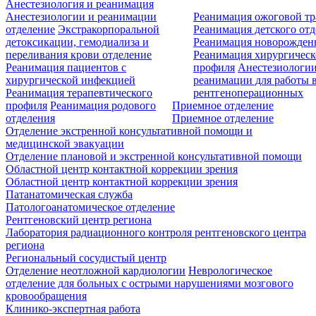
Анестезиология и реанимация
Анестезиологии и реанимации
Реанимация ожоговой т
отделение
Экстракорпоральной
Реанимация детского от
детоксикации, гемодиализа и
Реанимация новорожде
переливания крови отделение
Реанимация хирургическ
Реанимация пациентов с
профиля
Анестезиологии
хирургической инфекцией
реанимации для работы 
Реанимация терапевтического
рентгеноперационных
профиля
Реанимация родового
Приемное отделение
отделения
Приемное отделение
Отделение экстренной консультативной помощи и
медицинской эвакуации
Отделение плановой и экстренной консультативной помощи
Областной центр контактной коррекции зрения
Областной центр контактной коррекции зрения
Патанатомическая служба
Патологоанатомическое отделение
Рентгеновский центр региона
Лаборатория радиационного контроля рентгеновского центра
региона
Региональный сосудистый центр
Отделение неотложной кардиологии
Неврологическое
отделение для больных с острыми нарушениями мозгового
кровообращения
Клинико-экспертная работа