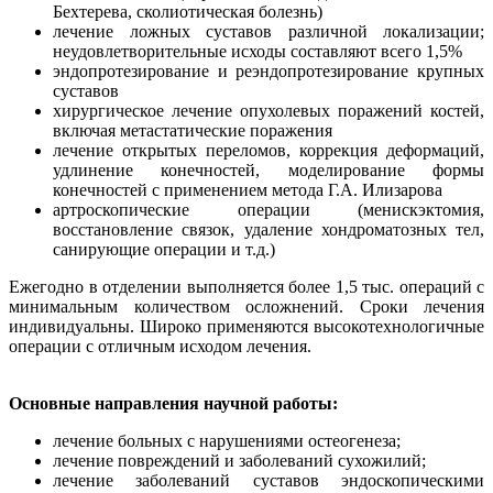
Бехтерева, сколиотическая болезнь)
лечение ложных суставов различной локализации;
неудовлетворительные исходы составляют всего 1,5%
эндопротезирование и реэндопротезирование крупных
суставов
хирургическое лечение опухолевых поражений костей,
включая метастатические поражения
лечение открытых переломов, коррекция деформаций,
удлинение конечностей, моделирование формы
конечностей с применением метода Г.А. Илизарова
артроскопические операции (менискэктомия,
восстановление связок, удаление хондроматозных тел,
санирующие операции и т.д.)
Ежегодно в отделении выполняется более 1,5 тыс. операций с
минимальным количеством осложнений. Сроки лечения
индивидуальны. Широко применяются высокотехнологичные
операции с отличным исходом лечения.
Основные направления научной работы:
лечение больных с нарушениями остеогенеза;
лечение повреждений и заболеваний сухожилий;
лечение заболеваний суставов эндоскопическими