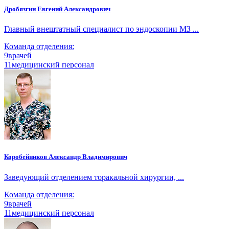
Дробязгин Евгений Александрович
Главный внештатный специалист по эндоскопии МЗ ...
Команда отделения:
9
врачей
11
медицинский персонал
Коробейников Александр Владимирович
Заведующий отделением торакальной хирургии, ...
Команда отделения:
9
врачей
11
медицинский персонал