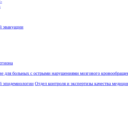
-
в
й эвакуации
егиона
ие для больных с острыми нарушениями мозгового кровообраще
й эпидемиологии
Отдел контроля и экспертизы качества медиц