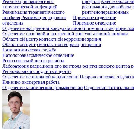
Реанимация пациентов с
профиля
Анестезиологии
хирургической инфекцией
реанимации для работы 
Реанимация терапевтического
рентгеноперационных
профиля
Реанимация родового
Приемное отделение
отделения
Приемное отделение
Отделение экстренной консультативной помощи и медицинско
Отделение плановой и экстренной консультативной помощи
Областной центр контактной коррекции зрения
Областной центр контактной коррекции зрения
Патанатомическая служба
Патологоанатомическое отделение
Рентгеновский центр региона
Лаборатория радиационного контроля рентгеновского центра р
Региональный сосудистый центр
Отделение неотложной кардиологии
Неврологическое отделен
Клинико-экспертная работа
Отделение клинической фармакологии
Отделение госпитально