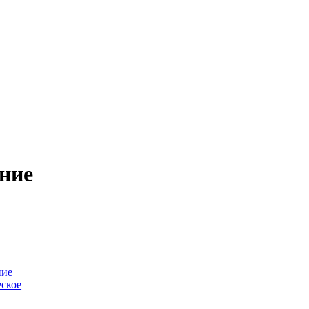
ние
-
ние
ское