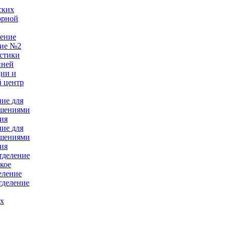
ских
орной
ление
ние №2
стики
нней
ции и
 центр
ние для
ушениями
ия
ние для
ушениями
ия
тделение
кое
еление
тделение
ых
е