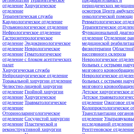
ретинопатии
Терапевтическое
предварительных и
отделение
Хирургическое
периодических медицин
отделение
осмотров
Центр амбулат
Терапевтическая служба
онкологической помощи
Кардиологическое отделение
Ревматологическое отде
Пульмонологическое отделение
Терапевтическое отделе
Нефрологическое отделение
Функциональной диагно
Гастроэнтерологическое
отделение
Отделение ра
отделение
Эндокринологическое
медицинской реабилита
отделение
Неврологическое
физиотерапии
Областной
отделение
Гематологическое
рассеянного склероза
отделение c блоком асептических
Неврологическое отделе
палат
больных с острыми нар
Хирургическая служба
мозгового кровообращен
Нейрохирургическое отделение
Неврологическое отделе
Торакальной хирургии отделение
больных с острыми нар
Челюстно-лицевой хирургии
мозгового кровообращен
отделение
Гнойной хирургии
Детское хирургическое о
отделение
Хирургическое
Детское травматологичес
отделение
Травматологическое
отделение
Ожоговое отд
отделение
Колопроктологическое о
Оториноларингологическое
Трансплантации органов
отделение
Сосудистой хирургии
отделение
Ультразвуков
отделение
Пластической и
исследований отделение
реконструктивной хирургии
Рентгеновское отделени