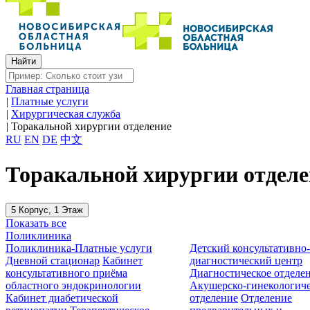
Главная страница
|
Платные услуги
|
Хирургическая служба
|
Торакальной хирургии отделение
RU
EN
DE
中文
Торакальной хирургии отделе
5 Корпус, 1 Этаж
Показать все
Поликлиника
Поликлиника-Платные услуги
Детский консультативно
Дневной стационар
Кабинет
диагностический центр
консультативного приёма
Диагностическое отделе
областного эндокринологии
Акушерско-гинекологиче
Кабинет диабетической
отделение
Отделение