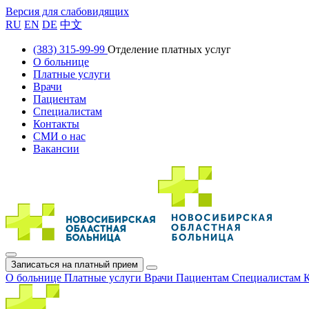
Версия для слабовидящих
RU
EN
DE
中文
(383) 315-99-99
Отделение платных услуг
О больнице
Платные услуги
Врачи
Пациентам
Специалистам
Контакты
СМИ о нас
Вакансии
Записаться на платный прием
О больнице
Платные услуги
Врачи
Пациентам
Специалистам