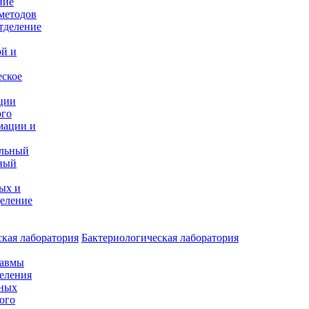
ние
методов
тделение
и
ой и
еское
ции
ого
мации и
альный
ный
ых и
еление
кая лаборатория
Бактериологическая лаборатория
равмы
деления
нных
ого