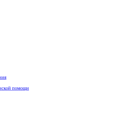
ния
инской помощи