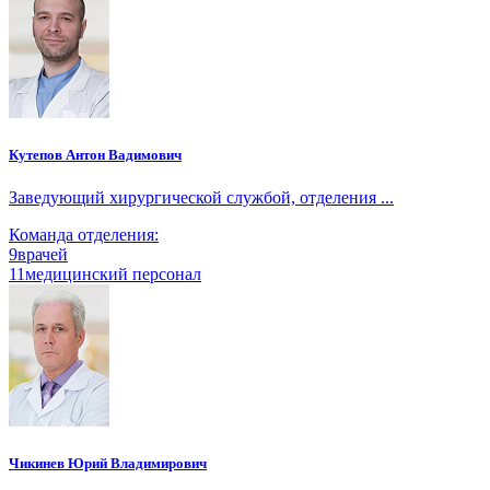
Кутепов Антон Вадимович
Заведующий хирургической службой, отделения ...
Команда отделения:
9
врачей
11
медицинский персонал
Чикинев Юрий Владимирович