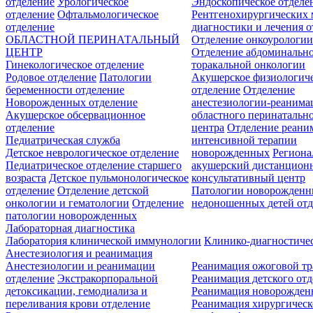
отделение
Урологическое
Эндоскопическое отделе
отделение
Офтальмологическое
Рентгенохирургических 
отделение
диагностики и лечения о
ОБЛАСТНОЙ ПЕРИНАТАЛЬНЫЙ
Отделение онкоурологи
ЦЕНТР
Отделение абдоминальн
Гинекологическое отделение
торакальной онкологии
Родовое отделение
Патологии
Акушерское физиологич
беременности отделение
отделение
Отделение
Новорожденных отделение
анестезиологии-реанима
Акушерское обсервационное
областного перинатальн
отделение
центра
Отделение реани
Педиатрическая служба
интенсивной терапии
Детское неврологическое отделение
новорожденных
Регион
Педиатрическое отделение старшего
акушерский дистанцион
возраста
Детское пульмонологическое
консультативный центр
отделение
Отделение детской
Патологии новорожденн
онкологии и гематологии
Отделение
недоношенных детей отд
патологии новорожденных
Лабораторная диагностика
Лаборатория клинической иммунологии
Клинико-диагностичес
Анестезиология и реанимация
Анестезиологии и реанимации
Реанимация ожоговой т
отделение
Экстракорпоральной
Реанимация детского от
детоксикации, гемодиализа и
Реанимация новорожде
переливания крови отделение
Реанимация хирургическ