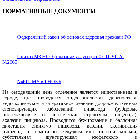
НОРМАТИВНЫЕ ДОКУМЕНТЫ
Федеральный закон об основах здоровья граждан РФ
Приказ МЗ НСО (платные услуги) от 07.11.2012г.
№2065
№40 ПМУ в ГНОКБ
На сегодняшний день отделение является единственным в
городе, где проводится эндоскопическая диагностика,
эндоскопическое и оперативное лечение доброкачественных
стенозирующих заболеваний пищевода (рубцовые
послеожоговые и пептические стриктуры пищевода),
ахалазии пищевода. Проводится бужирование и баллонная
дилатация стриктур пищевода, кардии, экстирпация
пищевода с пластикой желудком или толстой кишкой,
субтотальная шунтирующая эзофагоколо- и