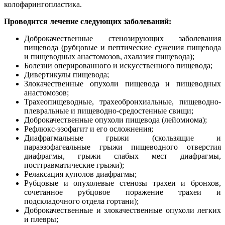
колофарингопластика.
Проводится лечение следующих заболеваний:
Доброкачественные стенозирующих заболевания
пищевода (рубцовые и пептические сужения пищевода
и пищеводных анастомозов, ахалазия пищевода);
Болезни оперированного и искусственного пищевода;
Дивертикулы пищевода;
Злокачественные опухоли пищевода и пищеводных
анастомозов;
Трахеопищеводные, трахеобронхиальные, пищеводно-
плевральные и пищеводно-средостенные свищи;
Доброкачественные опухоли пищевода (лейомиома);
Рефлюкс-эзофагит и его осложнения;
Диафрагмальные грыжи (скользящие и
параэзофагеальные грыжи пищеводного отверстия
диафрагмы, грыжи слабых мест диафрагмы,
посттравматические грыжи);
Релаксация куполов диафрагмы;
Рубцовые и опухолевые стенозы трахеи и бронхов,
сочетанное рубцовое поражение трахеи и
подскладочного отдела гортани);
Доброкачественные и злокачественные опухоли легких
и плевры;