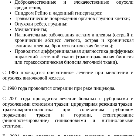
Доброкачественные и злокачественные опухоли
средостения;
Синдром Рейно и ладонный гипергидроз;
Травматические повреждения органов грудной клетки;
Опухоли ребер, грудины;
Медиастиниты;
Нагноительные заболевания легких и плевры (острый и
хронический абсцесс легкого, острая и хроническая
эмпиема плевры, бронхоэктатическая болезнь);
Проводится дифференциальная диагностика диффузных
поражений легочной ткани (трансторакальная биопсия
или торакоскопическая биопсия легочной ткани).
С 1986 проводится оперативное лечение при миастении и
опухолях вилочковой железы.
С 1990 года проводятся операции при раке пищевода.
С 2001 года проводится лечение больных с рубцовыми и
опухолевыми стенозами трахеи: циркулярная резекция трахеи,
трахео-ларингопластика при сочетанном рубцовом
поражении трахеи и гортани, стентирование
(эндопротезирование) силиконовыми и нитиноловыми
стентами.