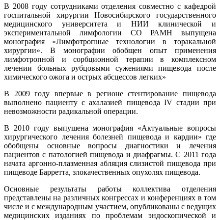
В 2008 году сотрудниками отделения совместно с кафедрой
госпитальной хирургии Новосибирского государственного
медицинского университета и НИИ клинической и
экспериментальной лимфологии СО РАМН выпущена
монография «Лимфотропные технологии в торакальной
хирургии». В монографии обобщен опыт применения
лимфотропной и сорбционной терапии в комплексном
лечении больных рубцовыми сужениями пищевода после
химического ожога и острых абсцессов легких»
В 2009 году впервые в регионе стентирование пищевода
выполнено пациенту с ахалазией пищевода IV стадии при
невозможности радикальной операции.
В 2010 году выпушена монография «Актуальные вопросы
хирургического лечения болезней пищевода и кардии» где
обобщены основные вопросы диагностики и лечения
пациентов с патологией пищевода и диафрагмы. С 2011 года
начата аргонно-плазменная абляция слизистой пищевода при
пищеводе Барретта, злокачественных опухолях пищевода.
Основные результаты работы коллектива отделения
представлены на различных конгрессах и конференциях в том
числе и с международным участием, опубликованы с ведущих
медицинских изданиях по проблемам эндоскопической и