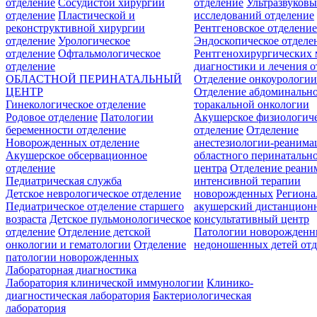
отделение
Сосудистой хирургии
отделение
Ультразвуков
отделение
Пластической и
исследований отделение
реконструктивной хирургии
Рентгеновское отделени
отделение
Урологическое
Эндоскопическое отделе
отделение
Офтальмологическое
Рентгенохирургических 
отделение
диагностики и лечения о
ОБЛАСТНОЙ ПЕРИНАТАЛЬНЫЙ
Отделение онкоурологи
ЦЕНТР
Отделение абдоминальн
Гинекологическое отделение
торакальной онкологии
Родовое отделение
Патологии
Акушерское физиологич
беременности отделение
отделение
Отделение
Новорожденных отделение
анестезиологии-реанима
Акушерское обсервационное
областного перинатальн
отделение
центра
Отделение реани
Педиатрическая служба
интенсивной терапии
Детское неврологическое отделение
новорожденных
Регион
Педиатрическое отделение старшего
акушерский дистанцион
возраста
Детское пульмонологическое
консультативный центр
отделение
Отделение детской
Патологии новорожденн
онкологии и гематологии
Отделение
недоношенных детей отд
патологии новорожденных
Лабораторная диагностика
Лаборатория клинической иммунологии
Клинико-
диагностическая лаборатория
Бактериологическая
лаборатория