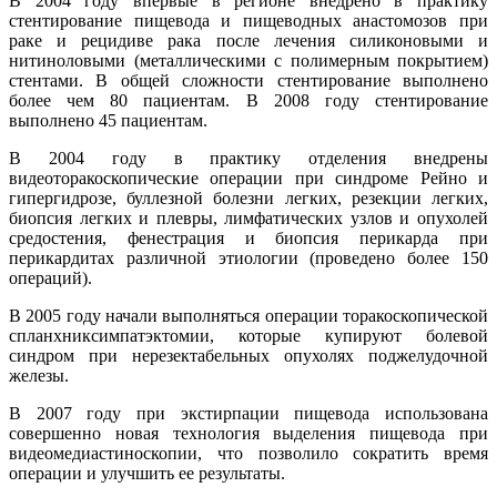
В 2004 году впервые в регионе внедрено в практику
стентирование пищевода и пищеводных анастомозов при
раке и рецидиве рака после лечения силиконовыми и
нитиноловыми (металлическими с полимерным покрытием)
стентами. В общей сложности стентирование выполнено
более чем 80 пациентам. В 2008 году стентирование
выполнено 45 пациентам.
В 2004 году в практику отделения внедрены
видеоторакоскопические операции при синдроме Рейно и
гипергидрозе, буллезной болезни легких, резекции легких,
биопсия легких и плевры, лимфатических узлов и опухолей
средостения, фенестрация и биопсия перикарда при
перикардитах различной этиологии (проведено более 150
операций).
В 2005 году начали выполняться операции торакоскопической
спланхниксимпатэктомии, которые купируют болевой
синдром при нерезектабельных опухолях поджелудочной
железы.
В 2007 году при экстирпации пищевода использована
совершенно новая технология выделения пищевода при
видеомедиастиноскопии, что позволило сократить время
операции и улучшить ее результаты.