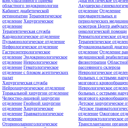
консультативного приёма
Диагностическое отделе
областного эндокринологии
Акушерско-гинекологиче
Кабинет диабетической
отделение
Отделение
ретинопатии
Терапевтическое
предварительных и
отделение
Хирургическое
периодических медицин
отделение
осмотров
Центр амбулат
Терапевтическая служба
онкологической помощи
Кардиологическое отделение
Ревматологическое отде
Пульмонологическое отделение
Терапевтическое отделе
Нефрологическое отделение
Функциональной диагно
Гастроэнтерологическое
отделение
Отделение ра
отделение
Эндокринологическое
медицинской реабилита
отделение
Неврологическое
физиотерапии
Областной
отделение
Гематологическое
рассеянного склероза
отделение c блоком асептических
Неврологическое отделе
палат
больных с острыми нар
Хирургическая служба
мозгового кровообращен
Нейрохирургическое отделение
Неврологическое отделе
Торакальной хирургии отделение
больных с острыми нар
Челюстно-лицевой хирургии
мозгового кровообращен
отделение
Гнойной хирургии
Детское хирургическое о
отделение
Хирургическое
Детское травматологичес
отделение
Травматологическое
отделение
Ожоговое отд
отделение
Колопроктологическое о
Оториноларингологическое
Трансплантации органов