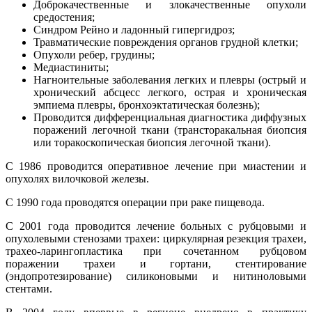
Доброкачественные и злокачественные опухоли
средостения;
Синдром Рейно и ладонный гипергидроз;
Травматические повреждения органов грудной клетки;
Опухоли ребер, грудины;
Медиастиниты;
Нагноительные заболевания легких и плевры (острый и
хронический абсцесс легкого, острая и хроническая
эмпиема плевры, бронхоэктатическая болезнь);
Проводится дифференциальная диагностика диффузных
поражений легочной ткани (трансторакальная биопсия
или торакоскопическая биопсия легочной ткани).
С 1986 проводится оперативное лечение при миастении и
опухолях вилочковой железы.
С 1990 года проводятся операции при раке пищевода.
С 2001 года проводится лечение больных с рубцовыми и
опухолевыми стенозами трахеи: циркулярная резекция трахеи,
трахео-ларингопластика при сочетанном рубцовом
поражении трахеи и гортани, стентирование
(эндопротезирование) силиконовыми и нитиноловыми
стентами.