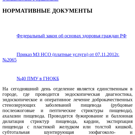
НОРМАТИВНЫЕ ДОКУМЕНТЫ
Федеральный закон об основах здоровья граждан РФ
Приказ МЗ НСО (платные услуги) от 07.11.2012г.
№2065
№40 ПМУ в ГНОКБ
На сегодняшний день отделение является единственным в
городе, где проводится эндоскопическая диагностика,
эндоскопическое и оперативное лечение доброкачественных
стенозирующих заболеваний пищевода (рубцовые
послеожоговые и пептические стриктуры пищевода),
ахалазии пищевода. Проводится бужирование и баллонная
дилатация стриктур пищевода, кардии, экстирпация
пищевода с пластикой желудком или толстой кишкой,
субтотальная шунтирующая эзофагоколо- и