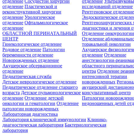
отделение
Сосудистой хирургии
отделение
Ультразвуков
отделение
Пластической и
исследований отделение
реконструктивной хирургии
Рентгеновское отделени
отделение
Урологическое
Эндоскопическое отделе
отделение
Офтальмологическое
Рентгенохирургических 
отделение
диагностики и лечения о
ОБЛАСТНОЙ ПЕРИНАТАЛЬНЫЙ
Отделение онкоурологи
ЦЕНТР
Отделение абдоминальн
Гинекологическое отделение
торакальной онкологии
Родовое отделение
Патологии
Акушерское физиологич
беременности отделение
отделение
Отделение
Новорожденных отделение
анестезиологии-реанима
Акушерское обсервационное
областного перинатальн
отделение
центра
Отделение реани
Педиатрическая служба
интенсивной терапии
Детское неврологическое отделение
новорожденных
Регион
Педиатрическое отделение старшего
акушерский дистанцион
возраста
Детское пульмонологическое
консультативный центр
отделение
Отделение детской
Патологии новорожденн
онкологии и гематологии
Отделение
недоношенных детей отд
патологии новорожденных
Лабораторная диагностика
Лаборатория клинической иммунологии
Клинико-
диагностическая лаборатория
Бактериологическая
лаборатория