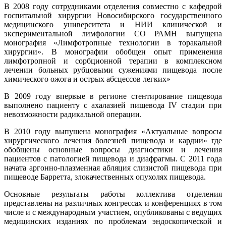
В 2008 году сотрудниками отделения совместно с кафедрой
госпитальной хирургии Новосибирского государственного
медицинского университета и НИИ клинической и
экспериментальной лимфологии СО РАМН выпущена
монография «Лимфотропные технологии в торакальной
хирургии». В монографии обобщен опыт применения
лимфотропной и сорбционной терапии в комплексном
лечении больных рубцовыми сужениями пищевода после
химического ожога и острых абсцессов легких»
В 2009 году впервые в регионе стентирование пищевода
выполнено пациенту с ахалазией пищевода IV стадии при
невозможности радикальной операции.
В 2010 году выпушена монография «Актуальные вопросы
хирургического лечения болезней пищевода и кардии» где
обобщены основные вопросы диагностики и лечения
пациентов с патологией пищевода и диафрагмы. С 2011 года
начата аргонно-плазменная абляция слизистой пищевода при
пищеводе Барретта, злокачественных опухолях пищевода.
Основные результаты работы коллектива отделения
представлены на различных конгрессах и конференциях в том
числе и с международным участием, опубликованы с ведущих
медицинских изданиях по проблемам эндоскопической и