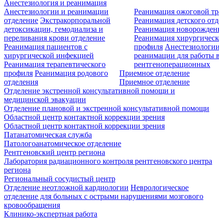
Анестезиология и реанимация
Анестезиологии и реанимации
Реанимация ожоговой т
отделение
Экстракорпоральной
Реанимация детского от
детоксикации, гемодиализа и
Реанимация новорожде
переливания крови отделение
Реанимация хирургическ
Реанимация пациентов с
профиля
Анестезиологии
хирургической инфекцией
реанимации для работы 
Реанимация терапевтического
рентгеноперационных
профиля
Реанимация родового
Приемное отделение
отделения
Приемное отделение
Отделение экстренной консультативной помощи и
медицинской эвакуации
Отделение плановой и экстренной консультативной помощи
Областной центр контактной коррекции зрения
Областной центр контактной коррекции зрения
Патанатомическая служба
Патологоанатомическое отделение
Рентгеновский центр региона
Лаборатория радиационного контроля рентгеновского центра
региона
Региональный сосудистый центр
Отделение неотложной кардиологии
Неврологическое
отделение для больных с острыми нарушениями мозгового
кровообращения
Клинико-экспертная работа