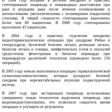
В 2004 году впервые в регионе внедрено в практику
стентирование пищевода и пищеводных анастомозов при
раке и рецидиве рака после лечения силиконовыми и
нитиноловыми (металлическими с полимерным покрытием)
стентами. В общей сложности стентирование выполнено
более чем 80 пациентам. В 2008 году стентирование
выполнено 45 пациентам.
В 2004 году в практику отделения внедрены
видеоторакоскопические операции при синдроме Рейно и
гипергидрозе, буллезной болезни легких, резекции легких,
биопсия легких и плевры, лимфатических узлов и опухолей
средостения, фенестрация и биопсия перикарда при
перикардитах различной этиологии (проведено более 150
операций).
В 2005 году начали выполняться операции торакоскопической
спланхниксимпатэктомии, которые купируют болевой
синдром при нерезектабельных опухолях поджелудочной
железы.
В 2007 году при экстирпации пищевода использована
совершенно новая технология выделения пищевода при
видеомедиастиноскопии, что позволило сократить время
операции и улучшить ее результаты.