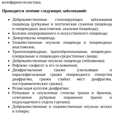
колофарингопластика.
Проводится лечение следующих заболеваний:
Доброкачественные стенозирующих заболевания
пищевода (рубцовые и пептические сужения пищевода
и пищеводных анастомозов, ахалазия пищевода);
Болезни оперированного и искусственного пищевода;
Дивертикулы пищевода;
Злокачественные опухоли пищевода и пищеводных
анастомозов;
Трахеопищеводные, трахеобронхиальные, пищеводно-
плевральные и пищеводно-средостенные свищи;
Доброкачественные опухоли пищевода (лейомиома);
Рефлюкс-эзофагит и его осложнения;
Диафрагмальные грыжи (скользящие и
параэзофагеальные грыжи пищеводного отверстия
диафрагмы, грыжи слабых мест диафрагмы,
посттравматические грыжи);
Релаксация куполов диафрагмы;
Рубцовые и опухолевые стенозы трахеи и бронхов,
сочетанное рубцовое поражение трахеи и
подскладочного отдела гортани);
Доброкачественные и злокачественные опухоли легких
и плевры;