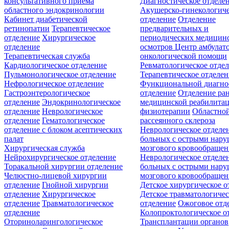
консультативного приёма
Диагностическое отделе
областного эндокринологии
Акушерско-гинекологиче
Кабинет диабетической
отделение
Отделение
ретинопатии
Терапевтическое
предварительных и
отделение
Хирургическое
периодических медицин
отделение
осмотров
Центр амбулат
Терапевтическая служба
онкологической помощи
Кардиологическое отделение
Ревматологическое отде
Пульмонологическое отделение
Терапевтическое отделе
Нефрологическое отделение
Функциональной диагно
Гастроэнтерологическое
отделение
Отделение ра
отделение
Эндокринологическое
медицинской реабилита
отделение
Неврологическое
физиотерапии
Областной
отделение
Гематологическое
рассеянного склероза
отделение c блоком асептических
Неврологическое отделе
палат
больных с острыми нар
Хирургическая служба
мозгового кровообращен
Нейрохирургическое отделение
Неврологическое отделе
Торакальной хирургии отделение
больных с острыми нар
Челюстно-лицевой хирургии
мозгового кровообращен
отделение
Гнойной хирургии
Детское хирургическое о
отделение
Хирургическое
Детское травматологичес
отделение
Травматологическое
отделение
Ожоговое отд
отделение
Колопроктологическое о
Оториноларингологическое
Трансплантации органов