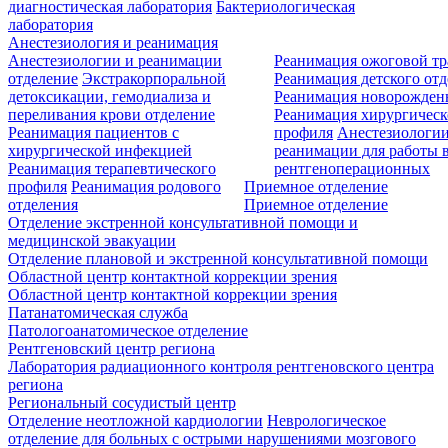
диагностическая лаборатория
Бактериологическая
лаборатория
Анестезиология и реанимация
Анестезиологии и реанимации
Реанимация ожоговой т
отделение
Экстракорпоральной
Реанимация детского от
детоксикации, гемодиализа и
Реанимация новорожде
переливания крови отделение
Реанимация хирургическ
Реанимация пациентов с
профиля
Анестезиологии
хирургической инфекцией
реанимации для работы 
Реанимация терапевтического
рентгеноперационных
профиля
Реанимация родового
Приемное отделение
отделения
Приемное отделение
Отделение экстренной консультативной помощи и
медицинской эвакуации
Отделение плановой и экстренной консультативной помощи
Областной центр контактной коррекции зрения
Областной центр контактной коррекции зрения
Патанатомическая служба
Патологоанатомическое отделение
Рентгеновский центр региона
Лаборатория радиационного контроля рентгеновского центра
региона
Региональный сосудистый центр
Отделение неотложной кардиологии
Неврологическое
отделение для больных с острыми нарушениями мозгового