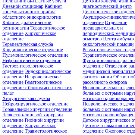
Поликлиника-Платные услуги
Детский консультативно
Дневной стационар
Кабинет
диагностический центр
консультативного приёма
Диагностическое отделе
областного эндокринологии
Акушерско-гинекологиче
Кабинет диабетической
отделение
Отделение
ретинопатии
Терапевтическое
предварительных и
отделение
Хирургическое
периодических медицин
отделение
осмотров
Центр амбулат
Терапевтическая служба
онкологической помощи
Кардиологическое отделение
Ревматологическое отде
Пульмонологическое отделение
Терапевтическое отделе
Нефрологическое отделение
Функциональной диагно
Гастроэнтерологическое
отделение
Отделение ра
отделение
Эндокринологическое
медицинской реабилита
отделение
Неврологическое
физиотерапии
Областной
отделение
Гематологическое
рассеянного склероза
отделение c блоком асептических
Неврологическое отделе
палат
больных с острыми нар
Хирургическая служба
мозгового кровообращен
Нейрохирургическое отделение
Неврологическое отделе
Торакальной хирургии отделение
больных с острыми нар
Челюстно-лицевой хирургии
мозгового кровообращен
отделение
Гнойной хирургии
Детское хирургическое о
отделение
Хирургическое
Детское травматологичес
отделение
Травматологическое
отделение
Ожоговое отд