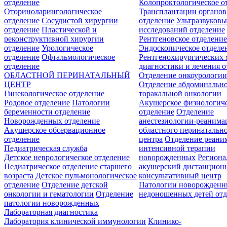
отделение
Колопроктологическое о
Оториноларингологическое
Трансплантации органов
отделение
Сосудистой хирургии
отделение
Ультразвуков
отделение
Пластической и
исследований отделение
реконструктивной хирургии
Рентгеновское отделени
отделение
Урологическое
Эндоскопическое отделе
отделение
Офтальмологическое
Рентгенохирургических 
отделение
диагностики и лечения о
ОБЛАСТНОЙ ПЕРИНАТАЛЬНЫЙ
Отделение онкоурологи
ЦЕНТР
Отделение абдоминальн
Гинекологическое отделение
торакальной онкологии
Родовое отделение
Патологии
Акушерское физиологич
беременности отделение
отделение
Отделение
Новорожденных отделение
анестезиологии-реанима
Акушерское обсервационное
областного перинатальн
отделение
центра
Отделение реани
Педиатрическая служба
интенсивной терапии
Детское неврологическое отделение
новорожденных
Регион
Педиатрическое отделение старшего
акушерский дистанцион
возраста
Детское пульмонологическое
консультативный центр
отделение
Отделение детской
Патологии новорожденн
онкологии и гематологии
Отделение
недоношенных детей отд
патологии новорожденных
Лабораторная диагностика
Лаборатория клинической иммунологии
Клинико-