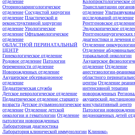
отделение
Колопроктологическое о
Оториноларингологическое
Трансплантации органов
отделение
Сосудистой хирургии
отделение
Ультразвуков
отделение
Пластической и
исследований отделение
реконструктивной хирургии
Рентгеновское отделени
отделение
Урологическое
Эндоскопическое отделе
отделение
Офтальмологическое
Рентгенохирургических 
отделение
диагностики и лечения о
ОБЛАСТНОЙ ПЕРИНАТАЛЬНЫЙ
Отделение онкоурологи
ЦЕНТР
Отделение абдоминальн
Гинекологическое отделение
торакальной онкологии
Родовое отделение
Патологии
Акушерское физиологич
беременности отделение
отделение
Отделение
Новорожденных отделение
анестезиологии-реанима
Акушерское обсервационное
областного перинатальн
отделение
центра
Отделение реани
Педиатрическая служба
интенсивной терапии
Детское неврологическое отделение
новорожденных
Регион
Педиатрическое отделение старшего
акушерский дистанцион
возраста
Детское пульмонологическое
консультативный центр
отделение
Отделение детской
Патологии новорожденн
онкологии и гематологии
Отделение
недоношенных детей отд
патологии новорожденных
Лабораторная диагностика
Лаборатория клинической иммунологии
Клинико-