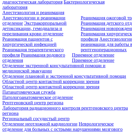
диагностическая лаборатория
Бактериологическая
лаборатория
Анестезиология и реанимация
Анестезиологии и реанимации
Реанимация ожоговой т
отделение
Экстракорпоральной
Реанимация детского от
детоксикации, гемодиализа и
Реанимация новорожде
переливания крови отделение
Реанимация хирургическ
Реанимация пациентов с
профиля
Анестезиологии
хирургической инфекцией
реанимации для работы 
Реанимация терапевтического
рентгеноперационных
профиля
Реанимация родового
Приемное отделение
отделения
Приемное отделение
Отделение экстренной консультативной помощи и
медицинской эвакуации
Отделение плановой и экстренной консультативной помощи
Областной центр контактной коррекции зрения
Областной центр контактной коррекции зрения
Патанатомическая служба
Патологоанатомическое отделение
Рентгеновский центр региона
Лаборатория радиационного контроля рентгеновского центра
региона
Региональный сосудистый центр
Отделение неотложной кардиологии
Неврологическое
отделение для больных с острыми нарушениями мозгового