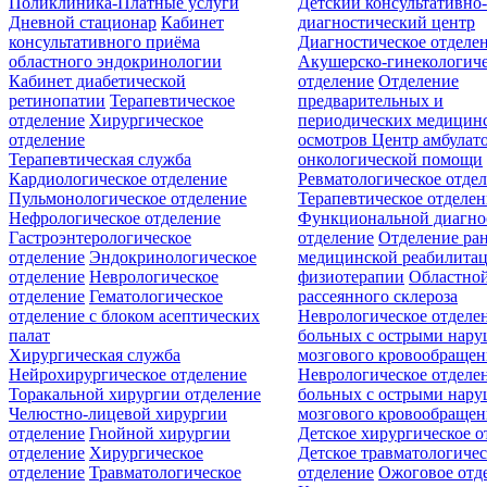
Поликлиника-Платные услуги
Детский консультативно
Дневной стационар
Кабинет
диагностический центр
консультативного приёма
Диагностическое отделе
областного эндокринологии
Акушерско-гинекологиче
Кабинет диабетической
отделение
Отделение
ретинопатии
Терапевтическое
предварительных и
отделение
Хирургическое
периодических медицин
отделение
осмотров
Центр амбулат
Терапевтическая служба
онкологической помощи
Кардиологическое отделение
Ревматологическое отде
Пульмонологическое отделение
Терапевтическое отделе
Нефрологическое отделение
Функциональной диагно
Гастроэнтерологическое
отделение
Отделение ра
отделение
Эндокринологическое
медицинской реабилита
отделение
Неврологическое
физиотерапии
Областной
отделение
Гематологическое
рассеянного склероза
отделение c блоком асептических
Неврологическое отделе
палат
больных с острыми нар
Хирургическая служба
мозгового кровообращен
Нейрохирургическое отделение
Неврологическое отделе
Торакальной хирургии отделение
больных с острыми нар
Челюстно-лицевой хирургии
мозгового кровообращен
отделение
Гнойной хирургии
Детское хирургическое о
отделение
Хирургическое
Детское травматологичес
отделение
Травматологическое
отделение
Ожоговое отд