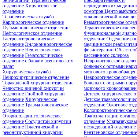
ретинопатии
Терапевтическое
предварительных и
отделение
Хирургическое
периодических медицин
отделение
осмотров
Центр амбулат
Терапевтическая служба
онкологической помощи
Кардиологическое отделение
Ревматологическое отде
Пульмонологическое отделение
Терапевтическое отделе
Нефрологическое отделение
Функциональной диагно
Гастроэнтерологическое
отделение
Отделение ра
отделение
Эндокринологическое
медицинской реабилита
отделение
Неврологическое
физиотерапии
Областной
отделение
Гематологическое
рассеянного склероза
отделение c блоком асептических
Неврологическое отделе
палат
больных с острыми нар
Хирургическая служба
мозгового кровообращен
Нейрохирургическое отделение
Неврологическое отделе
Торакальной хирургии отделение
больных с острыми нар
Челюстно-лицевой хирургии
мозгового кровообращен
отделение
Гнойной хирургии
Детское хирургическое о
отделение
Хирургическое
Детское травматологичес
отделение
Травматологическое
отделение
Ожоговое отд
отделение
Колопроктологическое о
Оториноларингологическое
Трансплантации органов
отделение
Сосудистой хирургии
отделение
Ультразвуков
отделение
Пластической и
исследований отделение
реконструктивной хирургии
Рентгеновское отделени