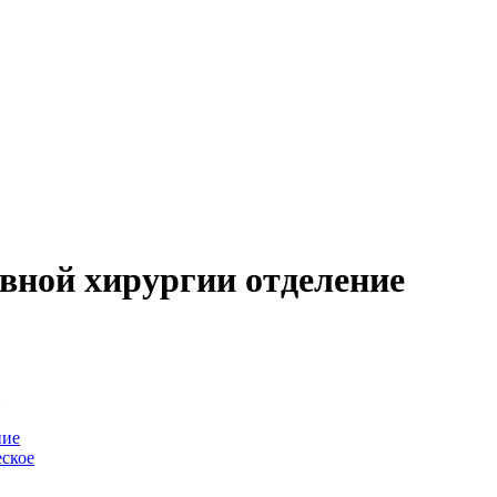
вной хирургии отделение
-
ние
ское