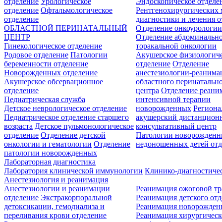
отделение
Урологическое
Эндоскопическое отделе
отделение
Офтальмологическое
Рентгенохирургических 
отделение
диагностики и лечения о
ОБЛАСТНОЙ ПЕРИНАТАЛЬНЫЙ
Отделение онкоурологи
ЦЕНТР
Отделение абдоминальн
Гинекологическое отделение
торакальной онкологии
Родовое отделение
Патологии
Акушерское физиологич
беременности отделение
отделение
Отделение
Новорожденных отделение
анестезиологии-реанима
Акушерское обсервационное
областного перинатальн
отделение
центра
Отделение реани
Педиатрическая служба
интенсивной терапии
Детское неврологическое отделение
новорожденных
Регион
Педиатрическое отделение старшего
акушерский дистанцион
возраста
Детское пульмонологическое
консультативный центр
отделение
Отделение детской
Патологии новорожденн
онкологии и гематологии
Отделение
недоношенных детей отд
патологии новорожденных
Лабораторная диагностика
Лаборатория клинической иммунологии
Клинико-диагностичес
Анестезиология и реанимация
Анестезиологии и реанимации
Реанимация ожоговой т
отделение
Экстракорпоральной
Реанимация детского от
детоксикации, гемодиализа и
Реанимация новорожде
переливания крови отделение
Реанимация хирургическ