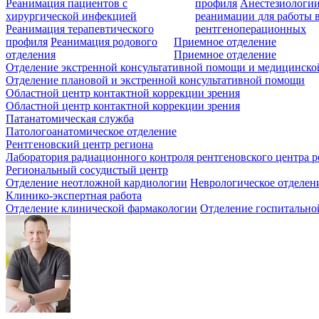
Реанимация пациентов с
профиля
Анестезиологии
хирургической инфекцией
реанимации для работы 
Реанимация терапевтического
рентгеноперационных
профиля
Реанимация родового
Приемное отделение
отделения
Приемное отделение
Отделение экстренной консультативной помощи и медицинско
Отделение плановой и экстренной консультативной помощи
Областной центр контактной коррекции зрения
Областной центр контактной коррекции зрения
Патанатомическая служба
Патологоанатомическое отделение
Рентгеновский центр региона
Лаборатория радиационного контроля рентгеновского центра р
Региональный сосудистый центр
Отделение неотложной кардиологии
Неврологическое отделен
Клинико-экспертная работа
Отделение клинической фармакологии
Отделение госпитально