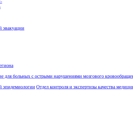
-
в
й эвакуации
егиона
ие для больных с острыми нарушениями мозгового кровообраще
й эпидемиологии
Отдел контроля и экспертизы качества медиц