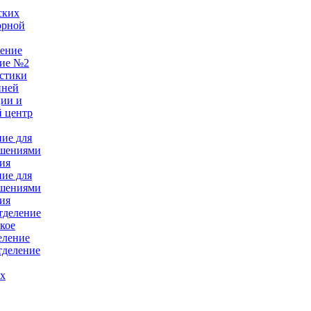
ских
орной
ление
ние №2
стики
нней
ции и
 центр
ние для
ушениями
ия
ние для
ушениями
ия
тделение
кое
еление
тделение
ых
е