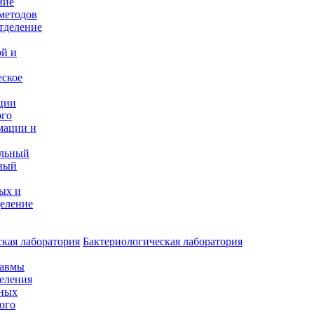
ние
методов
тделение
и
ой и
еское
ции
ого
мации и
альный
ный
ых и
еление
кая лаборатория
Бактериологическая лаборатория
равмы
деления
нных
ого