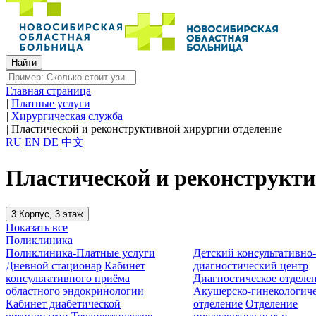
Главная страница
|
Платные услуги
|
Хирургическая служба
|
Пластической и реконструктивной хирургии отделение
RU
EN
DE
中文
Пластической и реконструкти
3 Корпус, 3 этаж
Показать все
Поликлиника
Поликлиника-Платные услуги
Детский консультативно
Дневной стационар
Кабинет
диагностический центр
консультативного приёма
Диагностическое отделе
областного эндокринологии
Акушерско-гинекологиче
Кабинет диабетической
отделение
Отделение