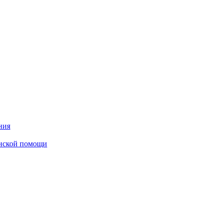
ния
инской помощи