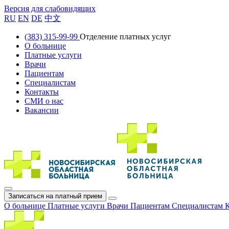
Версия для слабовидящих
RU
EN
DE
中文
(383) 315-99-99
Отделение платных услуг
О больнице
Платные услуги
Врачи
Пациентам
Специалистам
Контакты
СМИ о нас
Вакансии
Записаться на платный прием
О больнице
Платные услуги
Врачи
Пациентам
Специалистам