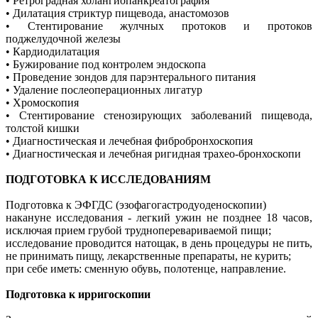
• Ретроградная холангиопанкреатография
• Дилатация стриктур пищевода, анастомозов
• Стентирование жулчных протоков и протоков
поджелудочной железы
• Кардиодилатация
• Бужирование под контролем эндоскопа
• Проведение зондов для парэнтерального питания
• Удаление послеоперационных лигатур
• Хромоскопия
• Стентирование стенозирующих заболеваний пищевода,
толстой кишки
• Диагностическая и лечебная фибробронхоскопия
• Диагностическая и лечебная ригидная трахео-бронхоскопи
ПОДГОТОВКА К ИССЛЕДОВАНИЯМ
Подготовка к ЭФГДС (эзофагогастродуоденоскопии)
накануне исследования - легкий ужин не позднее 18 часов,
исключая прием грубой трудноперевариваемой пищи;
исследование проводится натощак, в день процедуры не пить,
не принимать пищу, лекарственные препараты, не курить;
при себе иметь: сменную обувь, полотенце, направление.
Подготовка к ирригоскопии