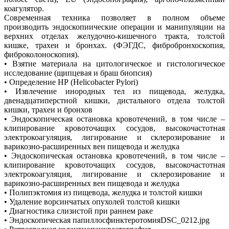
коагулятор.
Современная техника позволяет в полном объеме
производить эндоскопиические операции и манипуляции на
верхних отделах желудочно-кишечного тракта, толстой
кишке, трахеи и бронхах. (ФЭГДС, фибробронхоскопия,
фиброколоноскопия).
• Взятие материала на цитологическое и гистологическое
исследование (щипцевая и браш биопсия)
• Определение НР (Нelicobacter Pylori)
• Извлечение инородных тел из пищевода, желудка,
двенадцатиперстной кишки, дистального отдела толстой
кишки, трахеи и бронхов
• Эндоскопическая остановка кровотечений, в том числе –
клипирование кровоточащих сосудов, высокочастотная
электрокоагуляция, лигирование и склерозирование и
варикозно-расширенных вен пищевода и желудка
• Эндоскопическая остановка кровотечений, в том числе –
клипирование кровоточащих сосудов, высокочастотная
электрокоагуляция, лигирование и склерозирование и
варикозно-расширенных вен пищевода и желудка
• Полипэктомия из пищевода, желудка и толстой кишки
• Удаление ворсинчатых опухолей толстой кишки
• Диагностика слизистой при раннем раке
• Эндоскопическая папиллосфинктеротомияDSC_0212.jpg