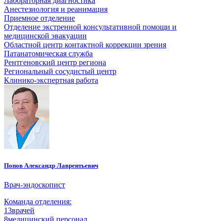
Лабораторная диагностика
Анестезиология и реанимация
Приемное отделение
Отделение экстренной консультативной помощи и
медицинской эвакуации
Областной центр контактной коррекции зрения
Патанатомическая служба
Рентгеновский центр региона
Региональный сосудистый центр
Клинико-экспертная работа
Попов Александр Лаврентьевич
Врач-эндоскопист
Команда отделения:
13
врачей
8
медицинский персонал