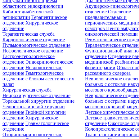
консультативного приёма
Диагностическое отделе
областного эндокринологии
Акушерско-гинекологиче
Кабинет диабетической
отделение
Отделение
ретинопатии
Терапевтическое
предварительных и
отделение
Хирургическое
периодических медицин
отделение
осмотров
Центр амбулат
Терапевтическая служба
онкологической помощи
Кардиологическое отделение
Ревматологическое отде
Пульмонологическое отделение
Терапевтическое отделе
Нефрологическое отделение
Функциональной диагно
Гастроэнтерологическое
отделение
Отделение ра
отделение
Эндокринологическое
медицинской реабилита
отделение
Неврологическое
физиотерапии
Областной
отделение
Гематологическое
рассеянного склероза
отделение c блоком асептических
Неврологическое отделе
палат
больных с острыми нар
Хирургическая служба
мозгового кровообращен
Нейрохирургическое отделение
Неврологическое отделе
Торакальной хирургии отделение
больных с острыми нар
Челюстно-лицевой хирургии
мозгового кровообращен
отделение
Гнойной хирургии
Детское хирургическое о
отделение
Хирургическое
Детское травматологичес
отделение
Травматологическое
отделение
Ожоговое отд
отделение
Колопроктологическое о
Оториноларингологическое
Трансплантации органов