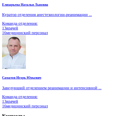
Елизарьева Наталья Львовна
Куратор отделения анестезиологии-реанимации ...
Команда отделения:
13
врачей
16
медицинский персонал
Саматов Игорь Юрьевич
Заведующий отделением реанимации и интенсивной ...
Команда отделения:
13
врачей
16
медицинский персонал
Контакты