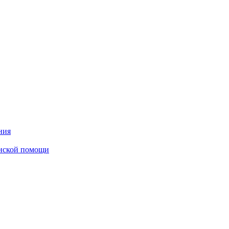
ния
инской помощи