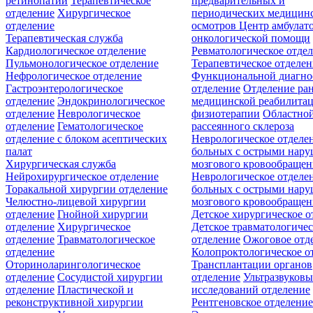
ретинопатии
Терапевтическое
предварительных и
отделение
Хирургическое
периодических медицин
отделение
осмотров
Центр амбулат
Терапевтическая служба
онкологической помощи
Кардиологическое отделение
Ревматологическое отде
Пульмонологическое отделение
Терапевтическое отделе
Нефрологическое отделение
Функциональной диагно
Гастроэнтерологическое
отделение
Отделение ра
отделение
Эндокринологическое
медицинской реабилита
отделение
Неврологическое
физиотерапии
Областной
отделение
Гематологическое
рассеянного склероза
отделение c блоком асептических
Неврологическое отделе
палат
больных с острыми нар
Хирургическая служба
мозгового кровообращен
Нейрохирургическое отделение
Неврологическое отделе
Торакальной хирургии отделение
больных с острыми нар
Челюстно-лицевой хирургии
мозгового кровообращен
отделение
Гнойной хирургии
Детское хирургическое о
отделение
Хирургическое
Детское травматологичес
отделение
Травматологическое
отделение
Ожоговое отд
отделение
Колопроктологическое о
Оториноларингологическое
Трансплантации органов
отделение
Сосудистой хирургии
отделение
Ультразвуков
отделение
Пластической и
исследований отделение
реконструктивной хирургии
Рентгеновское отделени