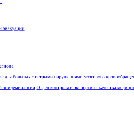
-
в
й эвакуации
егиона
ие для больных с острыми нарушениями мозгового кровообраще
й эпидемиологии
Отдел контроля и экспертизы качества медиц