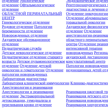
отделение
Урологическое
Эндоскопическое отделе
отделение
Офтальмологическое
Рентгенохирургических 
отделение
диагностики и лечения о
ОБЛАСТНОЙ ПЕРИНАТАЛЬНЫЙ
Отделение онкоурологи
ЦЕНТР
Отделение абдоминальн
Гинекологическое отделение
торакальной онкологии
Родовое отделение
Патологии
Акушерское физиологич
беременности отделение
отделение
Отделение
Новорожденных отделение
анестезиологии-реанима
Акушерское обсервационное
областного перинатальн
отделение
центра
Отделение реани
Педиатрическая служба
интенсивной терапии
Детское неврологическое отделение
новорожденных
Регион
Педиатрическое отделение старшего
акушерский дистанцион
возраста
Детское пульмонологическое
консультативный центр
отделение
Отделение детской
Патологии новорожденн
онкологии и гематологии
Отделение
недоношенных детей отд
патологии новорожденных
Лабораторная диагностика
Лаборатория клинической иммунологии
Клинико-диагностичес
Анестезиология и реанимация
Анестезиологии и реанимации
Реанимация ожоговой т
отделение
Экстракорпоральной
Реанимация детского от
детоксикации, гемодиализа и
Реанимация новорожде
переливания крови отделение
Реанимация хирургическ