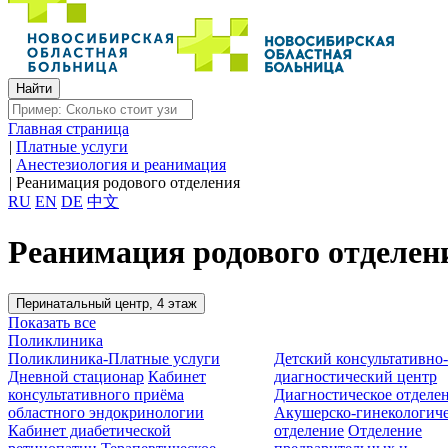
Главная страница
|
Платные услуги
|
Анестезиология и реанимация
|
Реанимация родового отделения
RU
EN
DE
中文
Реанимация родового отделен
Перинатальный центр, 4 этаж
Показать все
Поликлиника
Поликлиника-Платные услуги
Детский консультативно
Дневной стационар
Кабинет
диагностический центр
консультативного приёма
Диагностическое отделе
областного эндокринологии
Акушерско-гинекологиче
Кабинет диабетической
отделение
Отделение