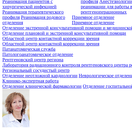
Реанимация пациентов с
профиля
Анестезиологии
хирургической инфекцией
реанимации для работы 
Реанимация терапевтического
рентгеноперационных
профиля
Реанимация родового
Приемное отделение
отделения
Приемное отделение
Отделение экстренной консультативной помощи и медицинско
Отделение плановой и экстренной консультативной помощи
Областной центр контактной коррекции зрения
Областной центр контактной коррекции зрения
Патанатомическая служба
Патологоанатомическое отделение
Рентгеновский центр региона
Лаборатория радиационного контроля рентгеновского центра р
Региональный сосудистый центр
Отделение неотложной кардиологии
Неврологическое отделен
Клинико-экспертная работа
Отделение клинической фармакологии
Отделение госпитально