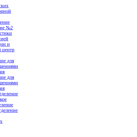
ских
орной
ление
ние №2
стики
нней
ции и
 центр
ние для
ушениями
ия
ние для
ушениями
ия
тделение
кое
еление
тделение
ых
е