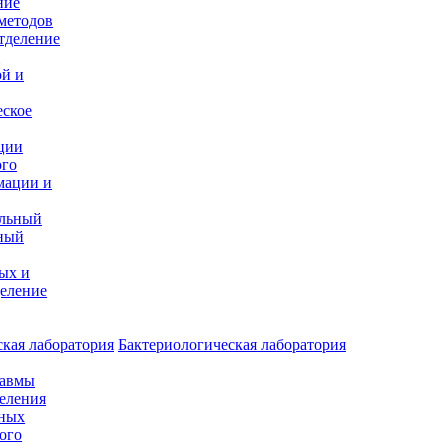
ние
методов
тделение
и
ой и
еское
ции
ого
мации и
альный
ный
ых и
еление
кая лаборатория
Бактериологическая лаборатория
равмы
деления
нных
ого