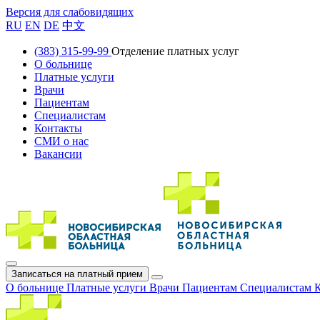
Версия для слабовидящих
RU
EN
DE
中文
(383) 315-99-99
Отделение платных услуг
О больнице
Платные услуги
Врачи
Пациентам
Специалистам
Контакты
СМИ о нас
Вакансии
Записаться на платный прием
О больнице
Платные услуги
Врачи
Пациентам
Специалистам