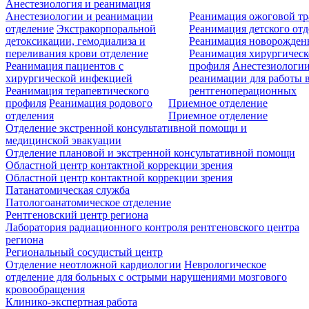
Анестезиология и реанимация
Анестезиологии и реанимации
Реанимация ожоговой т
отделение
Экстракорпоральной
Реанимация детского от
детоксикации, гемодиализа и
Реанимация новорожде
переливания крови отделение
Реанимация хирургическ
Реанимация пациентов с
профиля
Анестезиологии
хирургической инфекцией
реанимации для работы 
Реанимация терапевтического
рентгеноперационных
профиля
Реанимация родового
Приемное отделение
отделения
Приемное отделение
Отделение экстренной консультативной помощи и
медицинской эвакуации
Отделение плановой и экстренной консультативной помощи
Областной центр контактной коррекции зрения
Областной центр контактной коррекции зрения
Патанатомическая служба
Патологоанатомическое отделение
Рентгеновский центр региона
Лаборатория радиационного контроля рентгеновского центра
региона
Региональный сосудистый центр
Отделение неотложной кардиологии
Неврологическое
отделение для больных с острыми нарушениями мозгового
кровообращения
Клинико-экспертная работа