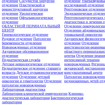
отделение
Сосудистой хирургии
отделение
Ультразвуков
отделение
Пластической и
исследований отделение
реконструктивной хирургии
Рентгеновское отделени
отделение
Урологическое
Эндоскопическое отделе
отделение
Офтальмологическое
Рентгенохирургических 
отделение
диагностики и лечения о
ОБЛАСТНОЙ ПЕРИНАТАЛЬНЫЙ
Отделение онкоурологи
ЦЕНТР
Отделение абдоминальн
Гинекологическое отделение
торакальной онкологии
Родовое отделение
Патологии
Акушерское физиологич
беременности отделение
отделение
Отделение
Новорожденных отделение
анестезиологии-реанима
Акушерское обсервационное
областного перинатальн
отделение
центра
Отделение реани
Педиатрическая служба
интенсивной терапии
Детское неврологическое отделение
новорожденных
Регион
Педиатрическое отделение старшего
акушерский дистанцион
возраста
Детское пульмонологическое
консультативный центр
отделение
Отделение детской
Патологии новорожденн
онкологии и гематологии
Отделение
недоношенных детей отд
патологии новорожденных
Лабораторная диагностика
Лаборатория клинической иммунологии
Клинико-
диагностическая лаборатория
Бактериологическая
лаборатория