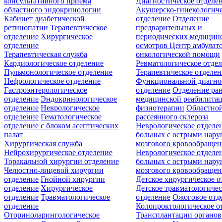
консультативного приёма
Диагностическое отделе
областного эндокринологии
Акушерско-гинекологиче
Кабинет диабетической
отделение
Отделение
ретинопатии
Терапевтическое
предварительных и
отделение
Хирургическое
периодических медицин
отделение
осмотров
Центр амбулат
Терапевтическая служба
онкологической помощи
Кардиологическое отделение
Ревматологическое отде
Пульмонологическое отделение
Терапевтическое отделе
Нефрологическое отделение
Функциональной диагно
Гастроэнтерологическое
отделение
Отделение ра
отделение
Эндокринологическое
медицинской реабилита
отделение
Неврологическое
физиотерапии
Областной
отделение
Гематологическое
рассеянного склероза
отделение c блоком асептических
Неврологическое отделе
палат
больных с острыми нар
Хирургическая служба
мозгового кровообращен
Нейрохирургическое отделение
Неврологическое отделе
Торакальной хирургии отделение
больных с острыми нар
Челюстно-лицевой хирургии
мозгового кровообращен
отделение
Гнойной хирургии
Детское хирургическое о
отделение
Хирургическое
Детское травматологичес
отделение
Травматологическое
отделение
Ожоговое отд
отделение
Колопроктологическое о
Оториноларингологическое
Трансплантации органов