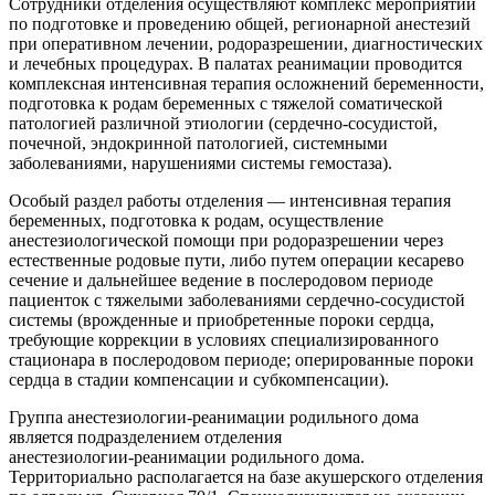
Сотрудники отделения осуществляют комплекс мероприятий
по подготовке и проведению общей, регионарной анестезий
при оперативном лечении, родоразрешении, диагностических
и лечебных процедурах. В палатах реанимации проводится
комплексная интенсивная терапия осложнений беременности,
подготовка к родам беременных с тяжелой соматической
патологией различной этиологии (
сердечно-сосудистой
,
почечной, эндокринной патологией, системными
заболеваниями, нарушениями системы гемостаза).
Особый раздел работы отделения — интенсивная терапия
беременных, подготовка к родам, осуществление
анестезиологической помощи при родоразрешении через
естественные родовые пути, либо путем операции кесарево
сечение и дальнейшее ведение в послеродовом периоде
пациенток с тяжелыми заболеваниями
сердечно-сосудистой
системы (врожденные и приобретенные пороки сердца,
требующие коррекции в условиях специализированного
стационара в послеродовом периоде; оперированные пороки
сердца в стадии компенсации и субкомпенсации).
Группа
анестезиологии-реанимации
родильного дома
является подразделением отделения
анестезиологии-реанимации
родильного дома.
Территориально располагается на базе акушерского отделения