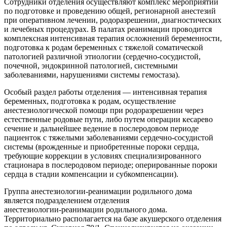
Сотрудники отделения осуществляют комплекс мероприятий
по подготовке и проведению общей, регионарной анестезий
при оперативном лечении, родоразрешении, диагностических
и лечебных процедурах. В палатах реанимации проводится
комплексная интенсивная терапия осложнений беременности,
подготовка к родам беременных с тяжелой соматической
патологией различной этиологии (
сердечно-сосудистой
,
почечной, эндокринной патологией, системными
заболеваниями, нарушениями системы гемостаза).
Особый раздел работы отделения — интенсивная терапия
беременных, подготовка к родам, осуществление
анестезиологической помощи при родоразрешении через
естественные родовые пути, либо путем операции кесарево
сечение и дальнейшее ведение в послеродовом периоде
пациенток с тяжелыми заболеваниями
сердечно-сосудистой
системы (врожденные и приобретенные пороки сердца,
требующие коррекции в условиях специализированного
стационара в послеродовом периоде; оперированные пороки
сердца в стадии компенсации и субкомпенсации).
Группа
анестезиологии-реанимации
родильного дома
является подразделением отделения
анестезиологии-реанимации
родильного дома.
Территориально располагается на базе акушерского отделения