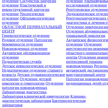
отделение
Сосудистой хирургии
отделение
Ультразвуков
отделение
Пластической и
исследований отделение
реконструктивной хирургии
Рентгеновское отделени
отделение
Урологическое
Эндоскопическое отделе
отделение
Офтальмологическое
Рентгенохирургических 
отделение
диагностики и лечения о
ОБЛАСТНОЙ ПЕРИНАТАЛЬНЫЙ
Отделение онкоурологи
ЦЕНТР
Отделение абдоминальн
Гинекологическое отделение
торакальной онкологии
Родовое отделение
Патологии
Акушерское физиологич
беременности отделение
отделение
Отделение
Новорожденных отделение
анестезиологии-реанима
Акушерское обсервационное
областного перинатальн
отделение
центра
Отделение реани
Педиатрическая служба
интенсивной терапии
Детское неврологическое отделение
новорожденных
Регион
Педиатрическое отделение старшего
акушерский дистанцион
возраста
Детское пульмонологическое
консультативный центр
отделение
Отделение детской
Патологии новорожденн
онкологии и гематологии
Отделение
недоношенных детей отд
патологии новорожденных
Лабораторная диагностика
Лаборатория клинической иммунологии
Клинико-
диагностическая лаборатория
Бактериологическая
лаборатория