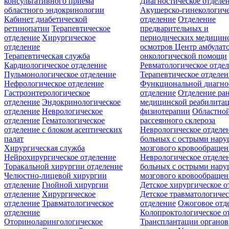
консультативного приёма
Диагностическое отделе
областного эндокринологии
Акушерско-гинекологиче
Кабинет диабетической
отделение
Отделение
ретинопатии
Терапевтическое
предварительных и
отделение
Хирургическое
периодических медицин
отделение
осмотров
Центр амбулат
Терапевтическая служба
онкологической помощи
Кардиологическое отделение
Ревматологическое отде
Пульмонологическое отделение
Терапевтическое отделе
Нефрологическое отделение
Функциональной диагно
Гастроэнтерологическое
отделение
Отделение ра
отделение
Эндокринологическое
медицинской реабилита
отделение
Неврологическое
физиотерапии
Областной
отделение
Гематологическое
рассеянного склероза
отделение c блоком асептических
Неврологическое отделе
палат
больных с острыми нар
Хирургическая служба
мозгового кровообращен
Нейрохирургическое отделение
Неврологическое отделе
Торакальной хирургии отделение
больных с острыми нар
Челюстно-лицевой хирургии
мозгового кровообращен
отделение
Гнойной хирургии
Детское хирургическое о
отделение
Хирургическое
Детское травматологичес
отделение
Травматологическое
отделение
Ожоговое отд
отделение
Колопроктологическое о
Оториноларингологическое
Трансплантации органов