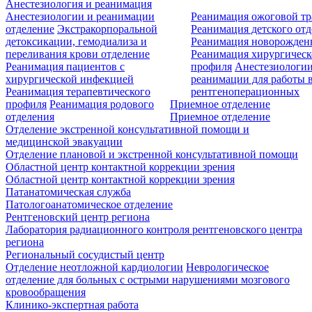
Анестезиология и реанимация
Анестезиологии и реанимации
Реанимация ожоговой т
отделение
Экстракорпоральной
Реанимация детского от
детоксикации, гемодиализа и
Реанимация новорожде
переливания крови отделение
Реанимация хирургическ
Реанимация пациентов с
профиля
Анестезиологии
хирургической инфекцией
реанимации для работы 
Реанимация терапевтического
рентгеноперационных
профиля
Реанимация родового
Приемное отделение
отделения
Приемное отделение
Отделение экстренной консультативной помощи и
медицинской эвакуации
Отделение плановой и экстренной консультативной помощи
Областной центр контактной коррекции зрения
Областной центр контактной коррекции зрения
Патанатомическая служба
Патологоанатомическое отделение
Рентгеновский центр региона
Лаборатория радиационного контроля рентгеновского центра
региона
Региональный сосудистый центр
Отделение неотложной кардиологии
Неврологическое
отделение для больных с острыми нарушениями мозгового
кровообращения
Клинико-экспертная работа